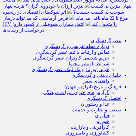
پنهان بنزین بی‌کیفیت
بنزین ارزان یا خودروی گران؟ هزینه پنهان
سوخت بی‌کیفیت چیست؟
اثر شوک‌های اقتصادی در زنجیره
مرغ تا 22 ماه باقی می‌ماند
قرص آزمایشی که می‌تواند درمان
HIV را متحول کند
انتقاد بیماران هموفیلی از کمبود دارو؛
درخواست از رسانه‌ها
عصرگردشگری
درباره مجله تفریحی و گردشگری
تماس و ارتباط با تیم عصر گردشگری
حریم شخصی کاربران عصر گردشگری
شرایط بازنشر محتوا
خرید رپورتاژ و بک لینک عصر گردشگری
جاهای دیدنی و گردشگری
راهنمای سفر
فرهنگ و تاریخ (ایران و جهان)
گزارش‌های خبری میراث فرهنگی
اقتصاد گردشگری
غذا و رستوران
صنعت و تجارت و خدمات
فناوری
خودرو
کارآفرینی و بازاریابی
کشاورزی و دامپروری