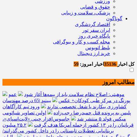
ورزشی
حقوق و قضایی
پزشکی، سلامت و زیبایی
گوناگون
اقتصاد گردشگری
ایران سفر تور
پایگاه خبری روز
مجله کسب و کار و بیوگرافی
بلیط اتوبوس
خرید ارز دیجیتال
کل اخبار
35136
اخبار امروز:
59
مطالب امروز
موهبتی: اصلاح نظام سلامت باید از بیمه‌ها آغاز شود
عمو
پورنگ در مرکز طبی کودکان+ عکس
ببینید |65 درصد مهندسان
کشاورزی بیکارند یا شغل تخصصی ندارند
ورود تیم کارآگاهان
پلیس به پرونده قتل حمیدرضا رجب‌زاده
اولین تصاویر شیائومی
میکس فولد ۵ منتشر شد
جاسوس‌افزار چینی «لایت‌اسپای»،
قربانیان را در ۱۳ کشور ازجمله آمریکا هدف گرفت
۲۵.۲ میلیون
بریتانیایی تعطیلات تابستانی را در داخل کشور می‌گذرانند/
گردشگری غذا به موتور جدید سفرهای داخلی تبدیل شد
مالیات