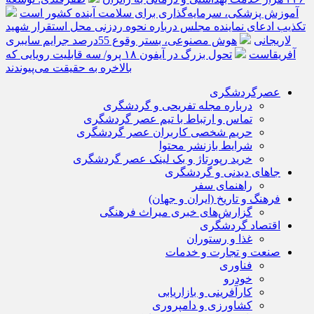
آموزش پزشکی، سرمایه‌گذاری برای سلامت آینده کشور است
تکذیب ادعای نماینده مجلس درباره نحوه ردزنی محل استقرار شهید
لاریجانی
هوش مصنوعی، بستر وقوع 55درصد جرایم سایبری
آفریقاست
تحول بزرگ در آیفون ۱۸ پرو/ سه قابلیت رویایی که
بالاخره به حقیقت می‌پیوندند
عصرگردشگری
درباره مجله تفریحی و گردشگری
تماس و ارتباط با تیم عصر گردشگری
حریم شخصی کاربران عصر گردشگری
شرایط بازنشر محتوا
خرید رپورتاژ و بک لینک عصر گردشگری
جاهای دیدنی و گردشگری
راهنمای سفر
فرهنگ و تاریخ (ایران و جهان)
گزارش‌های خبری میراث فرهنگی
اقتصاد گردشگری
غذا و رستوران
صنعت و تجارت و خدمات
فناوری
خودرو
کارآفرینی و بازاریابی
کشاورزی و دامپروری