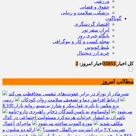
ورزشی
حقوق و قضایی
پزشکی، سلامت و زیبایی
گوناگون
اقتصاد گردشگری
ایران سفر تور
پایگاه خبری روز
مجله کسب و کار و بیوگرافی
بلیط اتوبوس
خرید ارز دیجیتال
کل اخبار
35053
اخبار امروز:
2
مطالب امروز
شیرمادر از نوزاد در برابر عفونت‌های تنفسی محافظت می‌کند
ارتباط افزایش دما و تضعیف سلامت روان کودکان
ردمی
K100 پرو مکس با باتری غول‌پیکر و شارژ بی‌سیم روانه بازار
می‌شود
اولتیماتوم به تامین‌کنندگان ذخایر راهبردی دارو+نامه
ناشران به انتشار جزئیات هزینه‌کرد مسئولیت اجتماعی در کدال
مکلف شدند
موزه الموت ساخته می‌شود
ماجرای اعمال
ضریب ۲.۷ برای اینترنت بین‌الملل چیست؟
ارائه دو میلیون و
۴۲۶ هزار خدمت بهداشتی و درمانی به زائران
ظفرقندی: توسعه