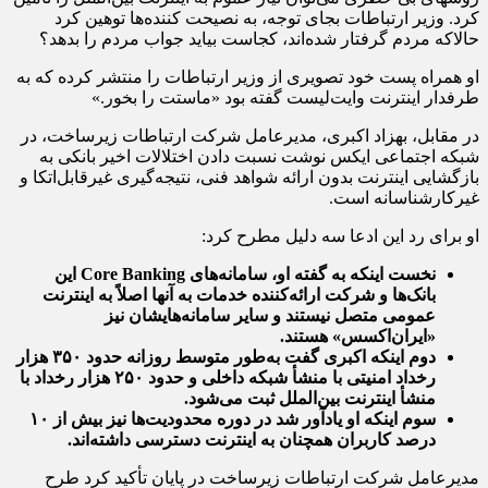
کرد. وزیر ارتباطات بجای توجه، به نصیحت کننده‌ها توهین کرد
حالاکه مردم گرفتار شده‌اند، کجاست بیاید جواب مردم را بدهد؟
او همراه پست خود تصویری از وزیر ارتباطات را منتشر کرده که به
طرفدار اینترنت وایت‌لیست گفته بود «ماستت را بخور.»
در مقابل، بهزاد اکبری، مدیرعامل شرکت ارتباطات زیرساخت، در
شبکه اجتماعی ایکس نوشت نسبت دادن اختلالات اخیر بانکی به
بازگشایی اینترنت بدون ارائه شواهد فنی، نتیجه‌گیری غیرقابل‌اتکا و
غیرکارشناسانه است.
او برای رد این ادعا سه دلیل مطرح کرد:
نخست اینکه به گفته او، سامانه‌های Core Banking این
بانک‌ها و شرکت ارائه‌کننده خدمات به آنها اصلاً به اینترنت
عمومی متصل نیستند و سایر سامانه‌هایشان نیز
«ایران‌اکسس» هستند.
دوم اینکه اکبری گفت به‌طور متوسط روزانه حدود ۳۵۰ هزار
رخداد امنیتی با منشأ شبکه داخلی و حدود ۲۵۰ هزار رخداد با
منشأ اینترنت بین‌الملل ثبت می‌شود.
سوم اینکه او یادآور شد در دوره محدودیت‌ها نیز بیش از ۱۰
درصد کاربران همچنان به اینترنت دسترسی داشته‌اند.
مدیرعامل شرکت ارتباطات زیرساخت در پایان تأکید کرد طرح