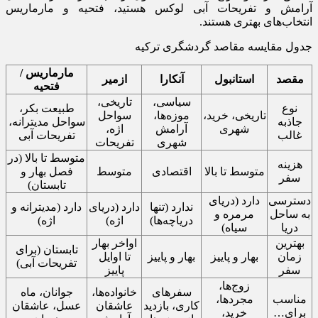
آرامش و تفریحات آبی لوکس هستید، فتحیه و مارماریس
انتخاب‌های بهتری هستند.
جدول مقایسه مقاصد گردشگری ترکیه
مارماریس /
مقصد
استانبول
آنکارا
ازمیر
فتحیه
سیاسی،
تاریخی،
نوع
طبیعت بکر،
تاریخی، خرید،
موزه‌ها،
سواحل
جاذبه
سواحل مدیترانه،
شهری
آرامش
اژه،
غالب
تفریحات آبی
شهری
تفریحات
متوسط تا بالا (در
هزینه
متوسط تا بالا
اقتصادی
متوسط
فصل بهار و
سفر
تابستان)
دسترسی
دارد (دریای
ندارد (تنها
دارد (دریای
دارد (مدیترانه و
به ساحل
مرمره و
دریاچه‌ها)
اژه)
اژه)
دریا
سیاه)
بهترین
اواخر بهار
تابستان (برای
زمان
بهار و پاییز
بهار و پاییز
تا اوایل
تفریحات آبی)
سفر
پاییز
زوج‌ها،
سفرهای
خانواده‌ها،
جوانان، ماه
مناسب
مجردها،
کاری، بازدید
عاشقان
عسل، عاشقان
برای…
خرید،