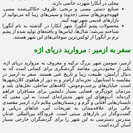
محلی در آنکارا شهرت خاصی دارند.
صنایع دستی مسی و برنجی: ظروف حکاکی‌شده مسی،
قهوه‌جوش‌های سنتی (جذوه) و سینی‌های زیبا که می‌توانید از
بازارهای قدیمی شهر تهیه کنید.
محصولات پشم آنگورا: شهر آنکارا در گذشته به نام آنگورا
شناخته می‌شد؛ شال‌ها، لباس‌ها و بافته‌های تولید شده از پشم
نرم بز آنگورا از لوکس‌ترین سوغاتی‌های این شهر هستند.
سفر به ازمیر : مروارید دریای اژه
ازمیر، سومین شهر بزرگ ترکیه و معروف به مروارید دریای اژه،
یکی از محبوب‌ترین مقاصد گردشگری برای کسانی است که به
دنبال آرامش، طبیعت زیبا و تاریخ غنی هستند. سفر به ازمیر در
مقایسه با استانبول، تجربه‌ای آرام‌تر و به دور از هیاهوی کلان‌شهرها
است. خیابان‌های پرجنب‌وجوش، کافه‌های ساحلی، نخل‌های بلند و
مردمان خون‌گرم، فضایی بسیار دلنشین برای مسافران فراهم
کرده‌اند. آب‌وهوای این شهر مدیترانه‌ای است؛ به این معنی که
تابستان‌هایی آفتابی و گرم و زمستان‌هایی ملایم دارد. ازمیر مقصدی
عالی برای علاقه‌مندان به تفریحات آبی، غذاهای دریایی و
گشت‌وگذار در بازارهای سنتی است. فرودگاه بین‌المللی عدنان
مندرس دسترسی به این شهر را برای گردشگران خارجی بسیار
آسان کرده است.