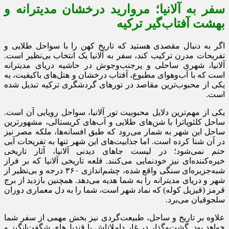
سفر به آلانیا؛ مروارید درخشان مدیترانه و
بهشت آفتاب‌گیر ترکیه
اگر به دنبال مقصدی هستید که تاریخ کهن را با سواحل طلایی و
تفریحات مدرن ترکیب کند، سفر به آلانیا یک انتخاب بی‌نظیر است.
آلانیا، شهری ساحلی و پرجنب‌وجوش در حاشیه دریای مدیترانه
است که با آب‌وهوای مطبوع، آفتاب درخشان و هتل‌های باکیفیت، به
یکی از محبوب‌ترین مقاصد در تورهای گردشگری ترکیه تبدیل شده
است.
یکی از مهم‌ترین دلایل محبوبیت تور آلانیا، سواحل رویایی آن است.
ساحل کلئوپاترا با شن‌های طلایی و آب‌های کریستالی، مشهورترین
ساحل این شهر به شمار می‌رود که طبق افسانه‌ها، ملکه مصر نیز
در آن شنا کرده است. اما جذابیت‌های این شهر تنها به تفریحات آبی
ختم نمی‌شود؛ در لیست جاهای دیدنی آلانیا، آثار تاریخی
خیره‌کننده‌ای نیز خودنمایی می‌کنند. قلعه تاریخی آلانیا که بر فراز
شبه‌جزیره‌ای سنگی واقع شده، چشم‌اندازی ۳۶۰ درجه و بی‌نظیر از
شهر و دریای مدیترانه را به شما هدیه می‌دهد. همچنین بازدید از برج
قرمز (قیزیل کوله) که نماد شهر است، شما را به دل معماری دوران
سلجوقیان می‌برد.
علاوه بر تاریخ و ساحل، طبیعت‌گردی نیز بخش مهمی از سفر شما
خواهد بود. گشت‌وگذار در غار داملاتاش با قندیل‌های شگفت‌انگیز و