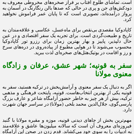
است. تماشای طلوع آفتاب بر فراز صخره‌های مخروطی معروف به
دودکش‌های جن و پری در حالی که صدها بالن رنگارنگ در آسمان به
پرواز درآمده‌اند، تصویری است که تا پایان عمر فراموش نخواهید
کرد.
کاپادوکیا مقصدی بی‌نقص برای ماه‌عسل، عکاسی و علاقه‌مندان به
تاریخ و طبیعت‌گردی است. برای تجربه یک سفر اقتصادی و در عین
حال دلپذیر، پاییز و بهار بهترین زمان برای رزرو تور کاپادوکیا
محسوب می‌شوند تا در هوایی مطبوع از پیاده‌روی در دره‌های سرخ
و رز و اقامت در بوتیک‌هتل‌های صخره‌ای لذت ببرید.
سفر به قونیه؛ شهر عشق، عرفان و زادگاه
معنوی مولانا
اگر به دنبال یک سفر معنوی و آرامش‌بخش در ترکیه هستید، سفر به
قونیه یکی از بهترین انتخاب‌هاست. قونیه، پایتخت فرهنگی و مذهبی
ترکیه، بیش از هر چیز به خاطر حضور آرامگاه شاعر و عارف بزرگ
پارسی‌گوی، جلال‌الدین محمد بلخی (مولانا) در سراسر جهان شهرت
دارد.
مهم‌ترین بخش از جاهای دیدنی قونیه، موزه و مقبره مولانا با گنبد
فیروزه‌ای معروف آن است که سالانه میلیون‌ها عاشق و علاقه‌مند
به ادبیات را به سوی خود می‌کشاند. قدم زدن در صحن این آرامگاه