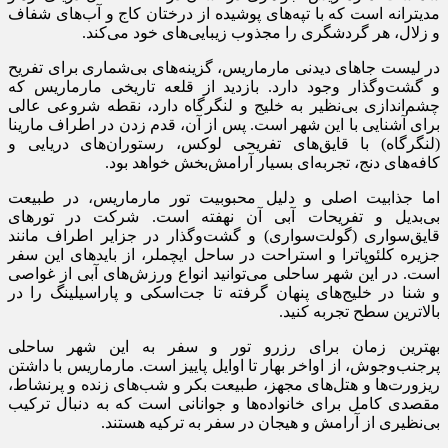
مدیترانه است که با تپه‌های پوشیده از درختان کاج و آب‌های شفاف
و زلال، هر گردشگری را مجذوب زیبایی‌های خود می‌کند.
در لیست جاهای دیدنی مارماریس، گزینه‌های بی‌شماری برای تفریح
و گشت‌وگذار وجود دارد. بازدید از قلعه تاریخی مارماریس که
چشم‌اندازی بی‌نظیر به خلیج و لنگرگاه دارد، نقطه شروعی عالی
برای آشنایی با این شهر است. پس از آن، قدم زدن در اطراف مارینا
(لنگرگاه) با قایق‌های تفریحی لوکس، رستوران‌های دریایی و
کافه‌های دنج، تجربه‌ای بسیار آرامش‌بخش خواهد بود.
اما جذابیت اصلی و دلیل محبوبیت تور مارماریس، در طبیعت
بی‌بدیل و تفریحات آبی آن نهفته است. شرکت در تورهای
قایق‌سواری (گولت‌سواری) و گشت‌وگذار در جزایر اطراف مانند
جزیره کلئوپاترا و استراحت در ساحل ایچملر، از بایدهای این سفر
است. در این شهر ساحلی می‌توانید انواع ورزش‌های آبی از غواصی
و شنا در خلیج‌های پنهان گرفته تا جت‌اسکی و پاراسیلینگ را در
بالاترین سطح تجربه کنید.
بهترین زمان برای رزرو تور و سفر به این شهر ساحلی
پرجنب‌وجوش، از اواخر بهار تا اوایل پاییز است. مارماریس با داشتن
ریزورت‌ها و هتل‌های مجهز، طبیعت بکر و شب‌های زنده و پرنشاط،
مقصدی کامل برای خانواده‌ها و جوانانی است که به دنبال ترکیب
بی‌نظیری از آرامش و هیجان در سفر به ترکیه هستند.