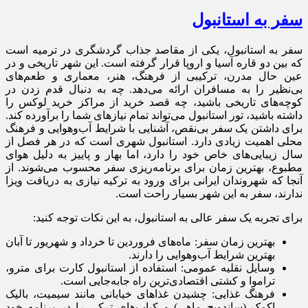
سفر به استانبول
سفر به استانبول، یکی از مقاصد جذاب گردشگری در ترمیه است
که بین دو قاره آسیا و اروپا قرار گرفته است. این شهر تاریخی و در
عین حال مدرن، ترکیبی از فرهنگ، هنر، معماری و طعم‌های
بی‌نظیر را به مسافران ارائه می‌دهد. چه به دنبال قدم زدن در
کوچه‌های تاریخی باشید، چه قصد خرید از مراکز خرید لوکس را
داشته باشید، تور استانبول می‌تواند تمام نیازهای شما را برآورده کند.
برای داشتن یک سفر بی‌نقص، آشنایی با شرایط آب‌وهوایی و فرهنگ
محلی اهمیت زیادی دارد. استانبول شهری است که در هر فصل از
سال زیبایی‌های خاص خود را دارد، اما بهار و پاییز به دلیل هوای
مطبوع، بهترین زمان برای برنامه‌ریزی سفر محسوب می‌شوند. از
آنجا که شهروندان ایرانی برای ورود به ترکیه نیازی به دریافت ویزا
ندارند، سفر به این شهر بسیار راحت است.
برای تجربه یک سفر عالی به استانبول، به این نکات توجه کنید:
بهترین زمان سفر: ماه‌های فروردین تا خرداد و شهریور تا آبان
بهترین شرایط آب‌وهوایی را دارند.
وسایل نقلیه عمومی: استفاده از استانبول کارت برای مترو،
تراموا و کشتی اقتصادی‌ترین راه جابه‌جایی است.
فرهنگ غذایی: چشیدن غذاهای خیابانی مانند سیمیت، بالیک
اکمک (ساندویچ ماهی) و کباب‌های ترکی را در برنامه خود