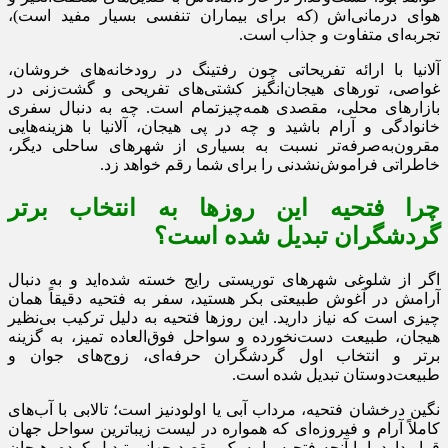
هوای درمانی‌اش (که برای بیماران تنفسی بسیار مفید است)،
تجربه‌ای متفاوت و جذاب است.
آلانیا با ارائه تفریحاتی چون رفتینگ در رودخانه‌های خروشان،
غواصی، تورهای هیجان‌انگیز کشتی‌های تفریحی و گشت‌زنی در
بازارهای محلی، مقصدی همه‌چیزتمام است. چه به دنبال سفری
خانوادگی و آرام باشید و چه در پی هیجان، آلانیا با هزینه‌هایی
مقرون‌به‌صرفه‌تر نسبت به بسیاری از شهرهای ساحلی دیگر،
خاطراتی فراموش‌نشدنی را برای شما رقم خواهد زد.
چرا فتحیه این روزها به انتخاب برتر
گردشگران تبدیل شده است؟
اگر از شلوغی شهرهای توریستی رایج خسته شده‌اید و به دنبال
آرامش در آغوش طبیعتی بکر هستید، سفر به فتحیه دقیقاً همان
چیزی است که نیاز دارید. این روزها فتحیه به دلیل ترکیب بی‌نظیر
هیجان، طبیعت دست‌نخورده و سواحل فوق‌العاده تمیز، به گزینه
برتر و انتخاب اول گردشگران حرفه‌ای، زوج‌های جوان و
طبیعت‌دوستان تبدیل شده است.
نگین درخشان فتحیه، مرداب آبی یا اولودنیز است؛ تالابی با آب‌های
کاملاً آرام و فیروزه‌ای که همواره در لیست زیباترین سواحل جهان
قرار دارد. اما آنچه فتحیه را به یک مقصد جهانی تبدیل کرده، هیجان