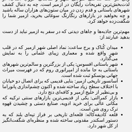
لذت‌بخش‌ترین تفریحات رایگان در ازمیر است. چه به دنبال کشف
شهرهای باستانی و قدم زدن در میان ستون‌های هزاران ساله باشید
و چه بخواهید در بازارهای رنگارنگ سوغاتی بخرید، ازمیر شما را
شگفت‌زده خواهد کرد.
مهم‌ترین جاذبه‌ها و جاهای دیدنی که در سفر به ازمیر نباید از دست
بدهید عبارتند از:
میدان کُناک و برج ساعت: نماد اصلی شهر ازمیر که در قلب
شهر واقع شده و معماری زیبای عثمانی را به نمایش
می‌گذارد.
شهر باستانی افسوس: یکی از بزرگترین و سالم‌ترین شهرهای
باستانی به جا مانده از امپراتوری روم که در فهرست میراث
جهانی یونسکو ثبت شده است.
آسانسور تاریخی ازمیر: بنایی قدیمی که برای اتصال دو خیابان
با اختلاف سطح زیاد ساخته شده و اکنون چشم‌اندازی پانوراما
و بی‌نظیر از خلیج ازمیر و کافه‌ای دنج دارد.
بازار کمرالتی: یکی از قدیمی‌ترین بازارهای سنتی ترکیه که
مکانی عالی برای خرید ادویه، صنایع دستی و چشیدن قهوه
ترک روی شن است.
قلعه کادیفه‌کاله: قلعه‌ای تاریخی بر فراز تپه‌ای بلند که به
دستور اسکندر مقدونی ساخته شده و منظره‌ای شگفت‌انگیز
از کل شهر دارد.