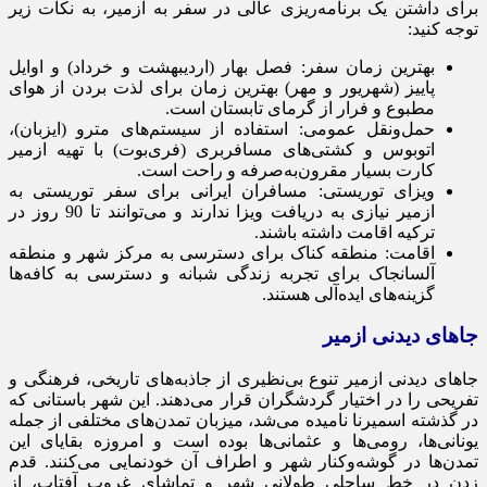
برای داشتن یک برنامه‌ریزی عالی در سفر به ازمیر، به نکات زیر
توجه کنید:
بهترین زمان سفر: فصل بهار (اردیبهشت و خرداد) و اوایل
پاییز (شهریور و مهر) بهترین زمان برای لذت بردن از هوای
مطبوع و فرار از گرمای تابستان است.
حمل‌ونقل عمومی: استفاده از سیستم‌های مترو (ایزبان)،
اتوبوس و کشتی‌های مسافربری (فری‌بوت) با تهیه ازمیر
کارت بسیار مقرون‌به‌صرفه و راحت است.
ویزای توریستی: مسافران ایرانی برای سفر توریستی به
ازمیر نیازی به دریافت ویزا ندارند و می‌توانند تا 90 روز در
ترکیه اقامت داشته باشند.
اقامت: منطقه کناک برای دسترسی به مرکز شهر و منطقه
آلسانجاک برای تجربه زندگی شبانه و دسترسی به کافه‌ها
گزینه‌های ایده‌آلی هستند.
جاهای دیدنی ازمیر
جاهای دیدنی ازمیر تنوع بی‌نظیری از جاذبه‌های تاریخی، فرهنگی و
تفریحی را در اختیار گردشگران قرار می‌دهند. این شهر باستانی که
در گذشته اسمیرنا نامیده می‌شد، میزبان تمدن‌های مختلفی از جمله
یونانی‌ها، رومی‌ها و عثمانی‌ها بوده است و امروزه بقایای این
تمدن‌ها در گوشه‌وکنار شهر و اطراف آن خودنمایی می‌کنند. قدم
زدن در خط ساحلی طولانی شهر و تماشای غروب آفتاب، از