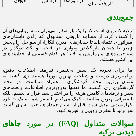
از موزه‌ها
آرامش
هیجان
تاریخ‌دوستان
جمع‌بندی
ترکیه کشوری است که با یک بار سفر نمی‌توان تمام زیبایی‌های آن
را کشف کرد. از مساجد تاریخی استانبول که راوی داستان‌های
امپراتوری عثمانی‌اند تا خیابان‌های مدرن آنکارا، از سواحل آرام‌بخش
ازمیر تا هیجان پاراگلایدر سواری در فتحیه و گشت‌وگذار در
شبه‌جزیره‌های مارماریس و آلانیا؛ هر کدام قسمتی از جذابیت‌های
این کشور هستند.
اما برای تجربه یک سفر بی‌نقص، نیازمند اطلاعات دقیق،
برنامه‌ریزی درست و شناخت بهترین تورها هستید. زی گشت به
عنوان برترین مجله گردشگری ، همراه شماست. در مجله
گردشگری زی گشت، ما نه‌تنها به‌روزترین اطلاعات، راهنماهای
سفر و ترفندهای کاهش هزینه را در اختیار شما قرار می‌دهیم، بلکه
با معرفی بهترین مقاصد ، کمک می‌کنیم تا سفر شما به یک خاطره
تکرارنشدنی تبدیل شود. قبل از بستن چمدان‌ها، حتما به زی گشت
سر بزنید تا سفری رویایی را تجربه کنید.
سوالات متداول (FAQ) در مورد جاهای
دیدنی ترکیه