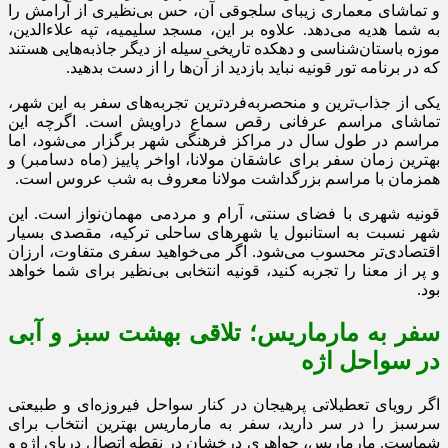
و تماشای معماری زیبای سلجوقی آن، حس بی‌نظیری از آرامش را
به شما هدیه می‌دهد. علاوه بر این، مسجد سلیمیه، تپه علاءالدین،
موزه باستان‌شناسی و دهکده تاریخی سیله از دیگر جاذبه‌هایی هستند
که در برنامه تور قونیه نباید بازدید از آن‌ها را از دست بدهید.
یکی از جذاب‌ترین و منحصربه‌فردترین تجربه‌های سفر به این شهر،
تماشای مراسم عرفانی رقص سماع دراویش است. اگرچه این
مراسم در طول سال در مراکز فرهنگی شهر برگزار می‌شود، اما
بهترین زمان سفر برای عاشقان مولانا، اواخر پاییز (ماه دسامبر) و
همزمان با مراسم بزرگداشت مولانا معروف به شب عروس است.
قونیه شهری با فضای سنتی، آرام و مردمی مهمان‌نواز است. این
شهر نسبت به استانبول یا شهرهای ساحلی ترکیه، مقصدی بسیار
اقتصادی‌تر محسوب می‌شود. اگر می‌خواهید سفری متفاوت، ارزان
و پر از معنا را تجربه کنید، قونیه انتخابی بی‌نظیر برای شما خواهد
بود.
سفر به مارماریس؛ تلاقی بهشت سبز و آبی
در سواحل اژه
اگر رویای تعطیلاتی پرهیجان در کنار سواحل فیروزه‌ای و طبیعتی
سرسبز را در سر دارید، سفر به مارماریس بهترین انتخاب برای
شماست. مارماریس، جواهری درخشان در نقطه اتصال دریای اژه و