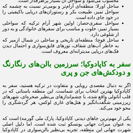
محسوب می‌شود و سواحل آن بسیار پرطرفدار است.
ساحل اورلا: منطقه‌ای آرام‌تر و بومی‌تر نسبت به چشمه که
سواحل تمیز، طبیعت بکر و رستوران‌های دریایی باکیفیتی را
در خود جای داده است.
سواحل سفری‌حصار: اولین شهر آرام ترکیه که سواحلی
بسیار تمیز، خلوت و مناسب برای سفرهای خانوادگی و به دور
از شلوغی دارد.
ساحل فوچا: منطقه‌ای تاریخی و ساحلی در شمال ازمیر که
به خاطر آب‌های شفاف، تورهای قایق‌سواری و احتمال دیدن
فک‌های دریایی مدیترانه‌ای معروف است.
سفر به کاپادوکیا؛ سرزمین بالن‌های رنگارنگ
و دودکش‌های جن و پری
اگر به دنبال مقصدی رویایی و متفاوت در ترکیه هستید، سفر به
کاپادوکیا بهترین انتخاب برای شماست. این منطقه باستانی که در
قلب آناتولی واقع شده، با چشم‌اندازهای بی‌نظیر صخره‌ای، شهرهای
زیرزمینی شگفت‌انگیز و هتل‌های غاری لوکس، هر گردشگری را
محو خود می‌کند.
یکی از مهم‌ترین جاهای دیدنی کاپادوکیا، پارک ملی گورمه) است که
به عنوان میراث جهانی یونسکو ثبت شده است. اما دلیل اصلی
شهرت جهانی این منطقه، تجربه بی‌نظیر بالن‌سواری در کاپادوکیا