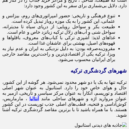
است که طبیعت، ساحل ، تاریخ و مراکز خرید جذاب را در کنار هم
دارد. دلایل بی‌شماری برای سفر به این کشور وجود دارد:
تنوع فرهنگی و تاریخی: حضور امپراتوری‌های روم، بیزانس و
عثمانی، این کشور را به یک موزه روباز تبدیل کرده است.
طبیعت بکر و سواحل رویایی: از دریای سیاه تا مدیترانه،
سواحل شنی و آب‌های زلال ترکیه زبانزد خاص و عام است.
غذاهای لذیذ: آشپزی ترکی با کباب‌های معروف، باقلواها و
قهوه‌های اصیل، بهشتی برای عاشقان غذا است.
مقرون‌به‌صرفه بودن: به دلیل نزدیکی به ایران و عدم نیاز به
ویزا، ترکیه یکی از اقتصادی‌ترین و راحت‌ترین مقاصد خارجی
برای ایرانیان محسوب می‌شود.
شهرهای گردشگری ترکیه
ترکیه تنها به یک یا دو شهر محدود نمی‌شود. هر گوشه از این کشور،
حال و هوای خاص خود را دارد. استانبول به عنوان شهر اصلی
اقتصاد و توریسم، آنکارا به عنوان مرکز سیاسی و تاریخی، ازمیر به
عنوان مروارید اژه و شهرهای ساحلی مانند
آنتالیا
، مارماریس،
کوش‌آداسی و فتحیه، قطب‌های اصلی جذب توریست در این کشور
هستند. با ما همراه باشید تا با برترین مقاصد گردشگری ترکیه آشنا
شوید.