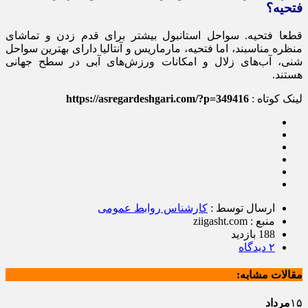
فتحیه؟
قطعا فتحیه. سواحل استانبول بیشتر برای قدم زدن و تماشای
منظره مناسبند، اما فتحیه، مارماریس و آنتالیا دارای بهترین سواحل
شنی، آب‌های زلال و امکانات ورزش‌های آبی در سطح جهانی
هستند.
لینک کوتاه :
https://asregardeshgari.com/?p=349416
ارسال توسط :
کارشناس روابط عمومی
منبع : ziigasht.com
188 بازدید
۲ دیدگاه
مقالات مشابه:
۱۵
مرداد