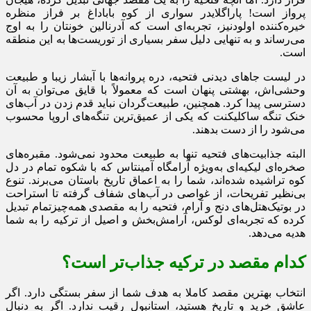
پرواز است! پاراگلایدر سواری از کوه باباداغ بر فراز منظره
خیره‌کننده اولودنیز، تجربه‌ای است که آدرنالین خونتان را به اوج
می‌رساند و به تنهایی دلیل سفر بسیاری از توریست‌ها به این منطقه
است.
در لیست جاهای دیدنی فتحیه، دره پروانه‌ها با آبشار زیبا و طبیعت
وحشی‌اش، بهشتی پنهان است که معمولاً با قایق می‌توان به آن
دسترسی پیدا کرد. همچنین، طبیعت‌گردان نباید قدم زدن در آب‌های
خنک تنگه ساکلیکنت که یکی از عمیق‌ترین تنگه‌های اروپا محسوب
می‌شود را از دست بدهند.
البته جذابیت‌های فتحیه تنها به طبیعت محدود نمی‌شود. مقبره‌های
صخره‌ای لیکیه‌ای به‌ویژه آرامگاه آمینتاس که با شکوه تمام در دل
کوه تراشیده شده‌اند، شما را به اعماق تاریخ باستان می‌برند. تنوع
بی‌نظیر تفریحات، از غواصی در آب‌های شفاف گرفته تا استراحت
در بوتیک‌هتل‌های دنج و آرام، فتحیه را به مقصدی همه‌چیزتمام تبدیل
کرده که تجربه‌ای لوکس، آرامش‌بخش و اصیل از ترکیه را به شما
هدیه می‌دهد.
کدام مقصد در ترکیه جذاب‌تر است؟
انتخاب بهترین مقصد کاملا به هدف شما از سفر بستگی دارد. اگر
عاشق خرید و تاریخ هستید، استانبول رقیب ندارد. اگر به دنبال