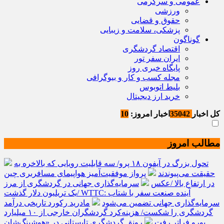
عمومی و سرگرمی
ورزشی
حقوق و قضایی
پزشکی، سلامت و زیبایی
گوناگون
اقتصاد گردشگری
ایران سفر تور
پایگاه خبری روز
مجله کسب و کار و بیوگرافی
بلیط اتوبوس
خرید ارز دیجیتال
کل اخبار
35042
اخبار امروز:
10
مطالب امروز
تحول بزرگ در آیفون ۱۸ پرو/ سه قابلیت رویایی که بالاخره به
حقیقت می‌پیوندند
پرواز موفقیت‌آمیز هواپیمای مسافربری چین
در ارتفاع بالا /عکس
سرمایه‌گذاری جهانی در گردشگری از مرز
یک تریلیون دلار گذشت/ WTTC: آینده صنعت سفر با شتاب
سرمایه‌گذاری جهانی تضمین می‌شود
مادرید رکورد تاریخی درآمد
گردشگری را شکست/ هزینه‌کرد گردشگران خارجی از ۱۰ میلیارد
یورو فراتر رفت
رونق گردشگری تابستانی در «هوشینگ‌شان