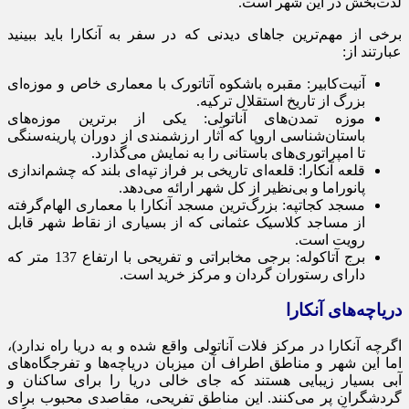
لذت‌بخش در این شهر است.
برخی از مهم‌ترین جاهای دیدنی که در سفر به آنکارا باید ببینید
عبارتند از:
آنیت‌کابیر: مقبره باشکوه آتاتورک با معماری خاص و موزه‌ای
بزرگ از تاریخ استقلال ترکیه.
موزه تمدن‌های آناتولی: یکی از برترین موزه‌های
باستان‌شناسی اروپا که آثار ارزشمندی از دوران پارینه‌سنگی
تا امپراتوری‌های باستانی را به نمایش می‌گذارد.
قلعه آنکارا: قلعه‌ای تاریخی بر فراز تپه‌ای بلند که چشم‌اندازی
پانوراما و بی‌نظیر از کل شهر ارائه می‌دهد.
مسجد کجاتپه: بزرگ‌ترین مسجد آنکارا با معماری الهام‌گرفته
از مساجد کلاسیک عثمانی که از بسیاری از نقاط شهر قابل
رویت است.
برج آتاکوله: برجی مخابراتی و تفریحی با ارتفاع 137 متر که
دارای رستوران گردان و مرکز خرید است.
دریاچه‌های آنکارا
اگرچه آنکارا در مرکز فلات آناتولی واقع شده و به دریا راه ندارد)،
اما این شهر و مناطق اطراف آن میزبان دریاچه‌ها و تفرجگاه‌های
آبی بسیار زیبایی هستند که جای خالی دریا را برای ساکنان و
گردشگران پر می‌کنند. این مناطق تفریحی، مقاصدی محبوب برای