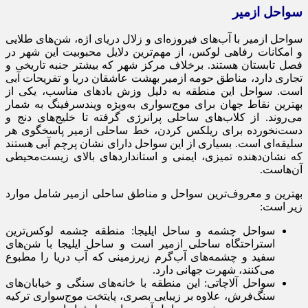
سواحل ازمیر
سواحل ازمیر با آب‌های فیروزه‌ای و زلال دریای اژه، شن‌های طلایی
و امکانات رفاهی لوکس، از مهم‌ترین دلایل محبوبیت این شهر در
فصل تابستان هستند. برخلاف مرکز شهر که بیشتر جنبه تاریخی و
تجاری دارد، مناطق حومه ازمیر بهشت عاشقان دریا و تفریحات آبی
است. سواحل این منطقه به دلیل وزش بادهای مناسب، یکی از
بهترین نقاط جهان برای موج‌سواری به‌ویژه ویندسرفینگ به شمار
می‌روند. از کلاب‌های ساحلی پرانرژی گرفته تا خلیج‌های دنج و
دست‌نخورده برای ریلکس کردن، خط ساحلی ازمیر پاسخگوی هر
سلیقه‌ای است. بسیاری از این سواحل دارای نشان پرچم آبی هستند
که نشان‌دهنده تمیزی، ایمنی و استانداردهای بالای زیست‌محیطی
آن‌هاست.
بهترین و معروف‌ترین سواحل و مناطق ساحلی ازمیر شامل موارد
زیر است:
سواحل چشمه و ساحل ایلیجا: منطقه چشمه لوکس‌ترین
استراحتگاه ساحلی ازمیر است و ساحل ایلیجا با شن‌های
سفید و چشمه‌های آب‌گرم زیرزمینی که آب دریا را مطبوع
می‌کنند، شهرت جهانی دارد.
سواحل آلاچاتی: این منطقه با خانه‌های سنگی و خیابان‌های
سنگ‌فرش، علاوه بر زیبایی بصری، پایتخت موج‌سواری ترکیه