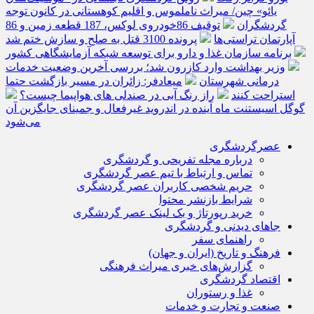
یائو» چین/ میراث ناملموس و اقلیم کوهستانی در کانون توجه
گردشگران
توقیف 86خودروی لوکس، 187 قطعه زمین و 86
آپارتمان تراستی‌ها
پرونده 3100 قتل به صلح و سازش ختم شد
برنامه سازمان غذا و دارو برای توسعه شبکه آزمایشگاهی کشور
وزیر بهداشت وارد کازرون شد؛ بررسی آخرین وضعیت خدمات
درمانی شهرستان
میعادفر: زائران در مسیر بازگشت حتما
استراحت کنند
راز رنگ آبی در صندلی های هواپیما چیست؟
گوگل اسیستنت ماه آینده در اندروید غیرفعال و جمینای جایگزین آن
می‌شود
عصرگردشگری
درباره مجله تفریحی و گردشگری
تماس و ارتباط با تیم عصر گردشگری
حریم شخصی کاربران عصر گردشگری
شرایط بازنشر محتوا
خرید رپورتاژ و بک لینک عصر گردشگری
جاهای دیدنی و گردشگری
راهنمای سفر
فرهنگ و تاریخ (ایران و جهان)
گزارش‌های خبری میراث فرهنگی
اقتصاد گردشگری
غذا و رستوران
صنعت و تجارت و خدمات