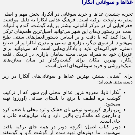
غذاها و سوغاتی آنکارا
تجربه چشیدن غذاها و خرید سوغاتی در آنکارا، بخش مهم و اصلی
سفر به پایتخت ترکیه است. فرهنگ غذایی آنکارا به دلیل موقعیت
جغرافیایی آن در مرکز آناتولی، بیشتر بر پایه گوشت، گندم و لبنیات
است. در رستوران‌های این شهر می‌توانید اصیل‌ترین طعم‌های ترکی
را پیدا کنید که با دقت و بر اساس دستورالعمل‌های سنتی طبخ
می‌شوند. از سوی دیگر، بازارهای سنتی و مدرن آنکارا پر از صنایع
دستی، خوراکی‌های لذیذ و یادگاری‌هایی است که می‌توانید برای
عزیزان خود به همراه ببرید. محله سامان پازاری در نزدیکی قلعه
آنکارا، بهترین مکان برای گشت‌وگذار در میان مغازه‌های
آنتیک‌فروشی و خرید سوغاتی‌های اصیل است.
برای آشنایی بیشتر، بهترین غذاها و سوغاتی‌های آنکارا در زیر
دسته‌بندی شده‌اند:
آنکارا تاوا: معروف‌ترین غذای محلی این شهر که از ترکیب
گوشت بره لطیف با برنج یا پاستای صدفی (اورزو) تهیه
می‌شود.
بِیزپازاری کوروسو: نوعی نان خشک و ترد محلی با طعم کره
و دارچین که ماندگاری بالایی دارد و یک میان‌وعده عالی با
چای است.
دونر کباب اصیل: اگرچه دونر در همه جای ترکیه یافت
می‌شود، اما دونرهای تهیه شده از گوشت گاو و گوسفند