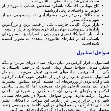
مسجد تبدیل شد و نماد اصلی استانبول است.
کاخ توپکاپی: اقامتگاه باشکوه سلاطین عثمانی با موزه‌ای از
جواهرات و اشیای تاریخی ارزشمند.
برج گالاتا: برجی تاریخی با چشم‌اندازی 360 درجه و بی‌نظیر از
شهر و تنگه بسفر.
بازار بزرگ کاپالی چارشی: یکی از قدیمی‌ترین و بزرگ‌ترین
بازارهای سرپوشیده جهان برای خرید سوغات، فرش و ادویه.
آب‌انبار باسیلیکا: قصری زیرزمینی و اسرارآمیز با ستون‌های
باستانی که در فیلم‌های هالیوودی متعددی به تصویر کشیده
شده است.
سواحل استانبول
استانبول با قرار گرفتن در میان دریای سیاه، دریای مرمره و تنگه
بسفر، میزبان سواحل بسیار زیبایی است که در فصل تابستان به
یکی از اصلی‌ترین جاذبه‌های تفریحی تبدیل می‌شوند. سواحل
استانبول مقصدی عالی برای فرار از شلوغی شهر، آفتاب گرفتن،
شنا و لذت بردن از ورزش‌های آبی هستند. اگرچه استانبول بیشتر به
عنوان یک مقصد تاریخی شناخته می‌شود، اما کلاب‌های ساحلی
لوکس و پلاژهای عمومی آن، دست‌کمی از شهرهای ساحلی
معروف ترکیه ندارند. بهترین سواحل معمولاً در بخش‌های شمالی
شهر و در جزایر پرنس قرار دارند. این سواحل با امکاناتی نظیر
تخت‌های آفتاب‌گیر، رستوران‌های دریایی، کافه‌ها و موسیقی زنده،
محیطی شاد و آرامش‌بخش را برای گردشگران فراهم می‌کنند.