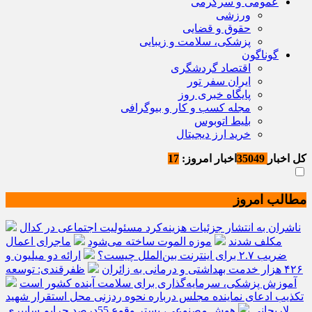
عمومی و سرگرمی
ورزشی
حقوق و قضایی
پزشکی، سلامت و زیبایی
گوناگون
اقتصاد گردشگری
ایران سفر تور
پایگاه خبری روز
مجله کسب و کار و بیوگرافی
بلیط اتوبوس
خرید ارز دیجیتال
کل اخبار
35049
اخبار امروز:
17
مطالب امروز
ناشران به انتشار جزئیات هزینه‌کرد مسئولیت اجتماعی در کدال
مکلف شدند
موزه الموت ساخته می‌شود
ماجرای اعمال
ضریب ۲.۷ برای اینترنت بین‌الملل چیست؟
ارائه دو میلیون و
۴۲۶ هزار خدمت بهداشتی و درمانی به زائران
ظفرقندی: توسعه
آموزش پزشکی، سرمایه‌گذاری برای سلامت آینده کشور است
تکذیب ادعای نماینده مجلس درباره نحوه ردزنی محل استقرار شهید
لاریجانی
هوش مصنوعی، بستر وقوع 55درصد جرایم سایبری