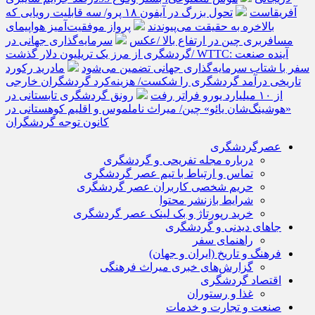
آفریقاست
تحول بزرگ در آیفون ۱۸ پرو/ سه قابلیت رویایی که
بالاخره به حقیقت می‌پیوندند
پرواز موفقیت‌آمیز هواپیمای
مسافربری چین در ارتفاع بالا /عکس
سرمایه‌گذاری جهانی در
گردشگری از مرز یک تریلیون دلار گذشت/ WTTC: آینده صنعت
سفر با شتاب سرمایه‌گذاری جهانی تضمین می‌شود
مادرید رکورد
تاریخی درآمد گردشگری را شکست/ هزینه‌کرد گردشگران خارجی
از ۱۰ میلیارد یورو فراتر رفت
رونق گردشگری تابستانی در
«هوشینگ‌شان یائو» چین/ میراث ناملموس و اقلیم کوهستانی در
کانون توجه گردشگران
عصرگردشگری
درباره مجله تفریحی و گردشگری
تماس و ارتباط با تیم عصر گردشگری
حریم شخصی کاربران عصر گردشگری
شرایط بازنشر محتوا
خرید رپورتاژ و بک لینک عصر گردشگری
جاهای دیدنی و گردشگری
راهنمای سفر
فرهنگ و تاریخ (ایران و جهان)
گزارش‌های خبری میراث فرهنگی
اقتصاد گردشگری
غذا و رستوران
صنعت و تجارت و خدمات