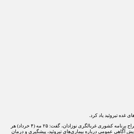
ی غده تیروئید یاد کرد.
به گزارش خبرگزاری مهر به نقل از وبدا، شهین یاراحمدی، دانشیار غدد و متابولیسم وزارت بهداشت، رئیس اداره غدد و متابولیک و مدیر و طراح برنامه کشوری غربالگری نوزادان، گفت: ۲۵ مه (۴ خرداد) هر
ایش آگاهی عمومی درباره بیماری‌های تیروئید، پیشگیری و درمان