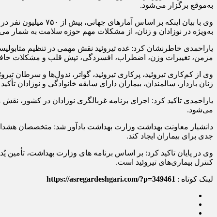
به‌موقع برگزار می‌شود.
وی با بیان اینکه بر 
به‌ویژه در نوزادان و زنان، از مشکلات مهم حوزه سلامت به شمار می‌
یاراحمدی خاطرنشان کرد: غده تیروئید نقش مهمی در تنظیم متابولیس
مزمن، تغییرات وزن، اضطراب، افسردگی، تپش قلب و مشکلات حاف
وی از کم‌کاری تیروئید، پرکاری تیروئید، گواتر، ندول‌ها و سرطان تیرو
زنان باردار، سالمندان، بیماران دارای سابقه خانوادگی و نوزادان تأکید د
یاراحمدی تاکید کرد: اجرای برنامه غربالگری نوزادان در کشور، نقش
می‌شود.
دانشیار معاونت بهداشت وزارت بهداشت یادآور شد: متخصصان هشدار داد
جدی برای بیماران ایجاد کند.
وی در پایان تاکید کرد: بر اساس برنامه های وزارت بهداشت، تأمین یُ
کنترل بیماری‌های تیروئید است.
لینک کوتاه :
https://asregardeshgari.com/?p=349461