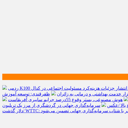
انتشار جزئیات هزینه‌کرد مسئولیت اجتماعی در کدال
ظفرقندی: توسعه آموزش
هوش مصنوعی، بستر وقوع 55درصد جرایم سایبری آفریقاست
 بالا /عکس
سرمایه‌گذاری جهانی در گردشگری از مرز یک تریلیون
ینده صنعت سفر با شتاب سرمایه‌گذاری جهانی تضمین می‌شود