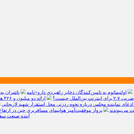
اولتیماتوم به تامین‌کنندگان ذخایر راهبردی دارو+نامه
ناشران به 
 بین‌الملل چیست؟
ارائه دو میلیون و ۴۲۶ هزار خدمت بهداشتی و درمانی به زائران
ادعای نماینده مجلس درباره نحوه ردزنی محل استقرار شهید لاریجانی
پرواز موفقیت‌آمیز هواپیمای مسافربری چین در ارتفاع
دلار گذشت/ WTTC: آ