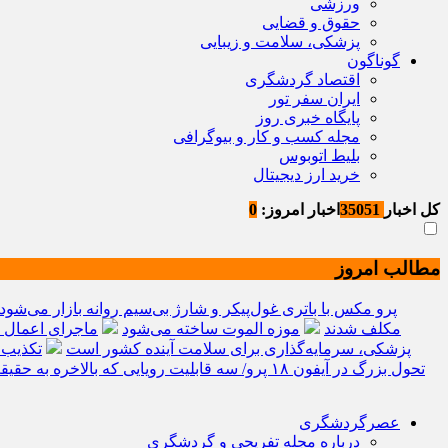
ورزشی
حقوق و قضایی
پزشکی، سلامت و زیبایی
گوناگون
اقتصاد گردشگری
ایران سفر تور
پایگاه خبری روز
مجله کسب و کار و بیوگرافی
بلیط اتوبوس
خرید ارز دیجیتال
کل اخبار
35051
اخبار امروز:
0
مطالب امروز
ردمی K100 پرو مکس با باتری غول‌پیکر و شارژ بی‌سیم روانه بازار می‌شود
مکلف شدند
موزه الموت ساخته می‌شود
ماجرای اعمال ضریب ۲.۷ برای اینترنت
پزشکی، سرمایه‌گذاری برای سلامت آینده کشور است
تکذیب 
تحول بزرگ در آیفون ۱۸ پرو/ سه قابلیت رویایی که بالاخره به حقیقت می‌پیوندند
عصرگردشگری
درباره مجله تفریحی و گردشگری