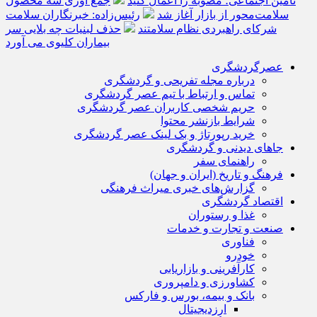
تامین اجتماعی؛ مصوبه را اعمال کنید
جمع آوری سه محصول
سلامت‌محور از بازار آغاز شد
رئیس‌زاده: خبرنگاران سلامت
شرکای راهبردی نظام سلامتند
حذف لبنیات چه بلایی سر
بیماران کلیوی می آورد
عصرگردشگری
درباره مجله تفریحی و گردشگری
تماس و ارتباط با تیم عصر گردشگری
حریم شخصی کاربران عصر گردشگری
شرایط بازنشر محتوا
خرید رپورتاژ و بک لینک عصر گردشگری
جاهای دیدنی و گردشگری
راهنمای سفر
فرهنگ و تاریخ (ایران و جهان)
گزارش‌های خبری میراث فرهنگی
اقتصاد گردشگری
غذا و رستوران
صنعت و تجارت و خدمات
فناوری
خودرو
کارآفرینی و بازاریابی
کشاورزی و دامپروری
بانک و بیمه، بورس و فارکس
ارزدیجیتال