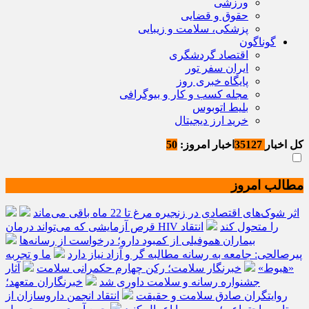
ورزشی
حقوق و قضایی
پزشکی، سلامت و زیبایی
گوناگون
اقتصاد گردشگری
ایران سفر تور
پایگاه خبری روز
مجله کسب و کار و بیوگرافی
بلیط اتوبوس
خرید ارز دیجیتال
کل اخبار
35127
اخبار امروز:
50
مطالب امروز
اثر شوک‌های اقتصادی در زنجیره مرغ تا 22 ماه باقی می‌ماند
قرص آزمایشی که می‌تواند درمان HIV را متحول کند
انتقاد
بیماران هموفیلی از کمبود دارو؛ درخواست از رسانه‌ها
پیرصالحی: جامعه به رسانه مطالبه گر و آزاد نیاز دارد
ما و تجربه
«هبوط»
خبرنگار سلامت؛ رکن چهارم حکمرانی سلامت
آثار
جشنواره رسانه و سلامت داوری شد
خبرنگاران متعهد؛
روایتگران صادق سلامت و حقیقت
انتقاد انجمن داروسازان از