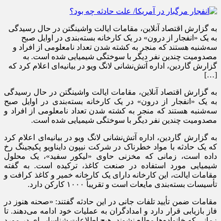
به گزارش اقتصاد آنلاین، مقامات ایالت واشینگتن در حال رسیدگی
به یک «انفجار از درون» در یک کارخانه بسته‌بندی در اوایل صبح
سه‌شنبه هستند که منجر به کشته شدن تعداد نامعلومی از افراد و
مصدومیت چندین نفر دیگر با سوختگی شیمیایی شده است. به
گزارش گاردین، اداره آتش‌نشانی لانگ ویو در بیانیه‌ای اعلام کرد که
[…]
به گزارش اقتصاد آنلاین، مقامات ایالت واشینگتن در حال رسیدگی
به یک «انفجار از درون» در یک کارخانه بسته‌بندی در اوایل صبح
سه‌شنبه هستند که منجر به کشته شدن تعداد نامعلومی از افراد و
مصدومیت چندین نفر دیگر با سوختگی شیمیایی شده است.
به گزارش گاردین، اداره آتش‌نشانی لانگ ویو در بیانیه‌ای اعلام کرد
که یک حادثه با مواد خطرناک در شرکت نیپون دایناویو پکیجینگ رخ
داده است، زمانی که مخزنی حاوی «لیکور سفید»، یک محلول
شیمیایی مورد استفاده در صنعت کاغذ، ترکیده است. به گفته
مقامات ایالت، این کارخانه دارای یک کارخانه خمیر و کاغذ کرافت و
تأسیسات بسته‌بندی مایعات است و تقریباً ۱۰۰۰ کارکن دارد.
مقامات ضمن تأیید تلفات جانی در این حادثه گفتند: «صحنه هنوز در
فاز بازیابی قرار دارد و امدادگران به عملیات خود ادامه می‌دهند. تا
زمانی که خانواده‌ها مطلع نشوند، هیچ اطلاعات شناسایی‌ای در مورد