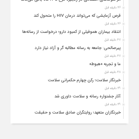
46 دقیقه قبل
قرص آزمایشی که می‌تواند درمان HIV را متحول کند
46 دقیقه قبل
انتقاد بیماران هموفیلی از کمبود دارو؛ درخواست از رسانه‌ها
47 دقیقه قبل
پیرصالحی: جامعه به رسانه مطالبه گر و آزاد نیاز دارد
47 دقیقه قبل
ما و تجربه «هبوط»
48 دقیقه قبل
خبرنگار سلامت؛ رکن چهارم حکمرانی سلامت
49 دقیقه قبل
آثار جشنواره رسانه و سلامت داوری شد
49 دقیقه قبل
خبرنگاران متعهد؛ روایتگران صادق سلامت و حقیقت
50 دقیقه قبل
انتقاد انجمن داروسازان از تامین اجتماعی؛ مصوبه را اعمال کنید
50 دقیقه قبل