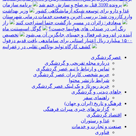
پرونده 3100 قتل به صلح و سازش ختم شد
برنامه سازمان
غذا و دارو برای توسعه شبکه آزمایشگاهی کشور
وزیر بهداشت
وارد کازرون شد؛ بررسی آخرین وضعیت خدمات درمانی شهرستان
میعادفر: زائران در مسیر بازگشت حتما استراحت کنند
راز
رنگ آبی در صندلی های هواپیما چیست؟
گوگل اسیستنت ماه
آینده در اندروید غیرفعال و جمینای جایگزین آن می‌شود
تخصیص
۱۵۰۰ میلیارد ریال اعتبار استانی برای ساماندهی بافت قدیم دزفول
کشف کارگاه تولید بوتاکس تقلبی در زعفرانیه
عصرگردشگری
درباره مجله تفریحی و گردشگری
تماس و ارتباط با تیم عصر گردشگری
حریم شخصی کاربران عصر گردشگری
شرایط بازنشر محتوا
خرید رپورتاژ و بک لینک عصر گردشگری
جاهای دیدنی و گردشگری
راهنمای سفر
فرهنگ و تاریخ (ایران و جهان)
گزارش‌های خبری میراث فرهنگی
اقتصاد گردشگری
غذا و رستوران
صنعت و تجارت و خدمات
فناوری