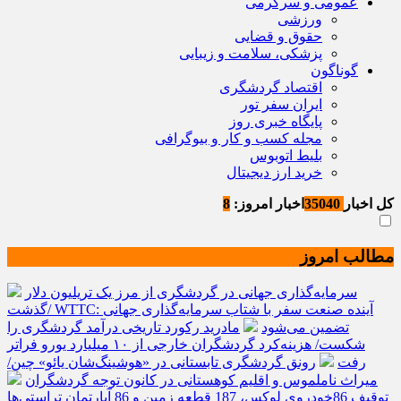
عمومی و سرگرمی
ورزشی
حقوق و قضایی
پزشکی، سلامت و زیبایی
گوناگون
اقتصاد گردشگری
ایران سفر تور
پایگاه خبری روز
مجله کسب و کار و بیوگرافی
بلیط اتوبوس
خرید ارز دیجیتال
کل اخبار
35040
اخبار امروز:
8
مطالب امروز
سرمایه‌گذاری جهانی در گردشگری از مرز یک تریلیون دلار
گذشت/ WTTC: آینده صنعت سفر با شتاب سرمایه‌گذاری جهانی
تضمین می‌شود
مادرید رکورد تاریخی درآمد گردشگری را
شکست/ هزینه‌کرد گردشگران خارجی از ۱۰ میلیارد یورو فراتر
رفت
رونق گردشگری تابستانی در «هوشینگ‌شان یائو» چین/
میراث ناملموس و اقلیم کوهستانی در کانون توجه گردشگران
توقیف 86خودروی لوکس، 187 قطعه زمین و 86 آپارتمان تراستی‌ها