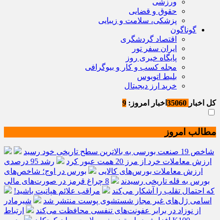
ورزشی
حقوق و قضایی
پزشکی، سلامت و زیبایی
گوناگون
اقتصاد گردشگری
ایران سفر تور
پایگاه خبری روز
مجله کسب و کار و بیوگرافی
بلیط اتوبوس
خرید ارز دیجیتال
کل اخبار
35060
اخبار امروز:
9
مطالب امروز
شاخص 19 صنعت بورسی به بالاترین سطح تاریخی خود رسید
ارزش معاملات خرد از مرز 20 همت عبور کرد
رشد 95 درصدی
ارزش معاملات بورس‌های کالایی
بورس در اوج؛ شاخص‌های
بورس به قله تاریخی رسیدند
8 چراغ قرمز در صورت‌های مالی
که احتمال تقلب را آشکار می‌کند
مراقب علائم هپاتیت باشید!
اسامی ژل‌های غیر مجاز شستشوی پوست منتشر شد
شیرمادر
از نوزاد در برابر عفونت‌های تنفسی محافظت می‌کند
ارتباط