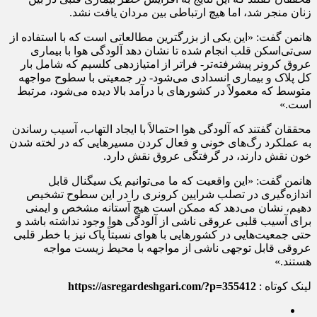
زنان منجر شد، اما هیچ ارتباطی بین مردان یافت نشد.
هانمن گفت: «این یکی از بزرگترین مطالعاتی است که با استفاده از
سی‌تی‌اسکن قلب انجام شده تا نشان دهد آلودگی هوا با بیماری
عروق کرونر پیشرفته‌تر- فراتر از امتیازدهی کلسیم که شامل بار
کل پلاک و بیماری انسدادی می‌شود- در جمعیتی با سطوح مواجهه
متوسط که معمولاً در کشورهای با درآمد بالا دیده می‌شود، مرتبط
است.»
محققان گفتند که آلودگی هوا احتمالاً با ایجاد التهاب، آسیب رساندن
به عملکرد رگ‌های خونی و فعال کردن مسیرهایی که در لخته شدن
خون نقش دارند، در گرفتگی عروق نقش دارد.
هانمن گفت: «این واقعیت که ما می‌توانیم یک سیگنال قابل
اندازه‌گیری در تصلب شرایین کرونری را در این سطوح تشخیص
دهیم، نشان می‌دهد که ممکن است هیچ آستانه مشخص و ایمنی
برای آسیب قلبی عروقی ناشی از آلودگی هوا وجود نداشته باشد و
حتی جمعیت‌هایی در کشورهایی با هوای نسبتاً پاک نیز با خطر قلبی
عروقی قابل توجهی ناشی از مواجهه با محیط زیست مواجه
هستند.»
لینک کوتاه :
https://asregardeshgari.com/?p=355412