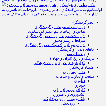
افزایش دما و تضعیف سلامت روان کودکان
ردمی K100 پرو
مکس با باتری غول‌پیکر و شارژ بی‌سیم روانه بازار می‌شود
اولتیماتوم به تامین‌کنندگان ذخایر راهبردی دارو+نامه
ناشران به
انتشار جزئیات هزینه‌کرد مسئولیت اجتماعی در کدال مکلف شدند
عصرگردشگری
درباره مجله تفریحی و گردشگری
تماس و ارتباط با تیم عصر گردشگری
حریم شخصی کاربران عصر گردشگری
شرایط بازنشر محتوا
خرید رپورتاژ و بک لینک عصر گردشگری
جاهای دیدنی و گردشگری
راهنمای سفر
فرهنگ و تاریخ (ایران و جهان)
گزارش‌های خبری میراث فرهنگی
اقتصاد گردشگری
غذا و رستوران
صنعت و تجارت و خدمات
فناوری
خودرو
کارآفرینی و بازاریابی
کشاورزی و دامپروری
بانک و بیمه، بورس و فارکس
ارزدیجیتال