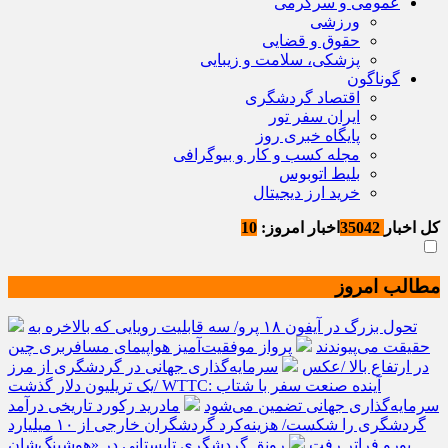
عمومی و سرگرمی
ورزشی
حقوق و قضایی
پزشکی، سلامت و زیبایی
گوناگون
اقتصاد گردشگری
ایران سفر تور
پایگاه خبری روز
مجله کسب و کار و بیوگرافی
بلیط اتوبوس
خرید ارز دیجیتال
کل اخبار
35042
اخبار امروز:
10
مطالب امروز
تحول بزرگ در آیفون ۱۸ پرو/ سه قابلیت رویایی که بالاخره به
حقیقت می‌پیوندند
پرواز موفقیت‌آمیز هواپیمای مسافربری چین
در ارتفاع بالا /عکس
سرمایه‌گذاری جهانی در گردشگری از مرز
یک تریلیون دلار گذشت/ WTTC: آینده صنعت سفر با شتاب
سرمایه‌گذاری جهانی تضمین می‌شود
مادرید رکورد تاریخی درآمد
گردشگری را شکست/ هزینه‌کرد گردشگران خارجی از ۱۰ میلیارد
یورو فراتر رفت
رونق گردشگری تابستانی در «هوشینگ‌شان