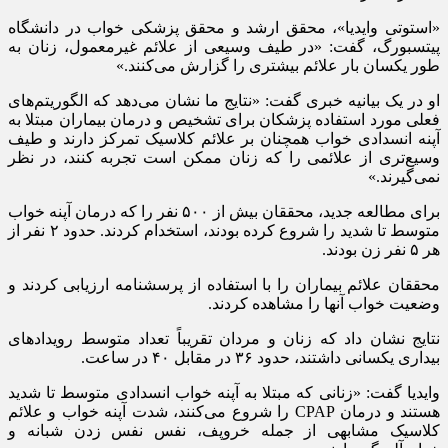
«استوتی وایدیا»، محقق ارشد و محقق پزشکی خواب در دانشگاه
پیتسبورگ، گفت: «در طیف وسیعی از علائم غیرمعمول، زنان به
طور یکسان بار علائم بیشتری را گزارش می‌کنند.»
او در یک بیانیه خبری گفت: «نتایج ما نشان می‌دهد که الگوریتم‌های
فعلی مورد استفاده پزشکان برای تشخیص و درمان بیماران مبتلا به
آپنه انسدادی خواب همچنان بر علائم کلاسیک تمرکز دارند و طیف
وسیع‌تری از علائمی را که زنان ممکن است تجربه کنند، در نظر
نمی‌گیرند.»
برای مطالعه جدید، محققان بیش از ۵۰۰ نفر را که درمان آپنه خواب
متوسط تا شدید را شروع کرده بودند، استخدام کردند. حدود ۲ نفر از
هر ۵ نفر زن بودند.
محققان علائم بیماران را با استفاده از پرسشنامه ارزیابی کردند و
وضعیت خواب آنها را مشاهده کردند.
نتایج نشان داد که زنان و مردان تقریباً تعداد متوسط رویدادهای
بیداری یکسانی داشتند، حدود ۳۶ در مقابل ۴۰ در ساعت.
وایدیا گفت: «زنانی که مبتلا به آپنه خواب انسدادی متوسط تا شدید
هستند و درمان CPAP را شروع می‌کنند، شدت آپنه خواب و علائم
کلاسیک مشابهی از جمله خروپف، نفس نفس زدن شبانه و