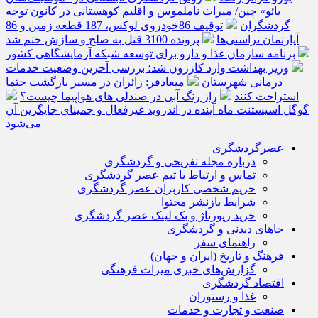
یائو» چین/ میراث ناملموس و اقلیم کوهستانی در کانون توجه
گردشگران
توقیف 86خودروی لوکس، 187 قطعه زمین و 86
آپارتمان تراستی‌ها
پرونده 3100 قتل به صلح و سازش ختم شد
برنامه سازمان غذا و دارو برای توسعه شبکه آزمایشگاهی کشور
وزیر بهداشت وارد کازرون شد؛ بررسی آخرین وضعیت خدمات
درمانی شهرستان
میعادفر: زائران در مسیر بازگشت حتما
استراحت کنند
راز رنگ آبی در صندلی های هواپیما چیست؟
گوگل اسیستنت ماه آینده در اندروید غیرفعال و جمینای جایگزین آن
می‌شود
عصرگردشگری
درباره مجله تفریحی و گردشگری
تماس و ارتباط با تیم عصر گردشگری
حریم شخصی کاربران عصر گردشگری
شرایط بازنشر محتوا
خرید رپورتاژ و بک لینک عصر گردشگری
جاهای دیدنی و گردشگری
راهنمای سفر
فرهنگ و تاریخ (ایران و جهان)
گزارش‌های خبری میراث فرهنگی
اقتصاد گردشگری
غذا و رستوران
صنعت و تجارت و خدمات