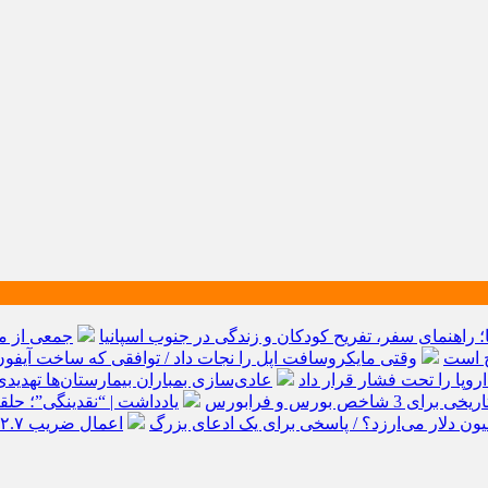
ها؛ راهنمای سفر، تفریح کودکان و زندگی در جنوب اسپانیا
جمعی از مد
ج است
وقتی مایکروسافت اپل را نجات داد / توافقی که ساخت آیفو
وپا را تحت فشار قرار داد
عادی‌سازی بمباران بیمارستان‌ها تهدی
 شاخص بورس و فرابورس
یادداشت | “نقدینگی”؛ حل
اعمال ضریب ۲.۷ برای اینترنت بین‌الملل صحت دارد؟ / واکنش سازمان تنظیم مقررات