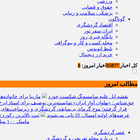
ورزشی
حقوق و قضایی
پزشکی، سلامت و زیبایی
گوناگون
اقتصاد گردشگری
ایران سفر تور
پایگاه خبری روز
مجله کسب و کار و بیوگرافی
بلیط اتوبوس
خرید ارز دیجیتال
کل اخبار
35077
اخبار امروز:
0
مطالب امروز
نقشه اپل علیه سامسونگ شکست خورد
ماربیا برای خانواده‌
حق‌شناس: «پهلوان آواز ایران» شایسته‌ترین توصیف برای استاد ایر
قرار گرفتند/ موج گرمای بی‌سابقه، گردشگری و زیرساخت‌های ار
عرضه‌های اولیه امسال، 10 تایی می‌شوند
ثبت بالاترین رکورد تاریخی برای 3
ماسک ۱۰۰ میلیون دلار می‌ارزد؟ / پاسخی برای یک ادعای بزرگ
عصرگردشگری
درباره مجله تفریحی و گردشگری