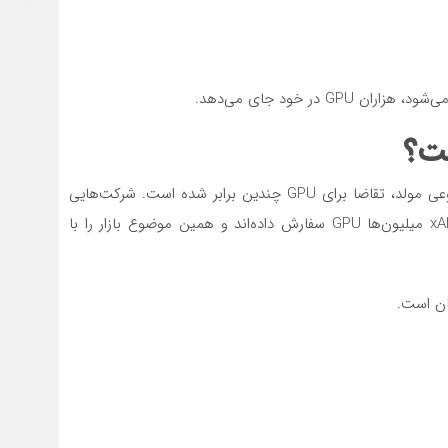
انت
درخ
3 ساعت قبل
پیر
در خود جای می‌دهد.
دار
3 ساعت قبل
ما 
3 ساعت قبل
دلیل فقط افزایش تقاضا نیست. از زمان ظهور هوش مصنوعی مولد، تقاضا برای GPU چندین برابر شده است. شرکت‌هایی
خبر
مانند OpenAI، Meta، Google، Microsoft، Amazon و xAI میلیون‌ها GPU سفارش داده‌اند و همین موضوع بازار را با
3 ساعت قبل
آثا
3 ساعت قبل
خبر
حق
3 ساعت قبل
انت
مصو