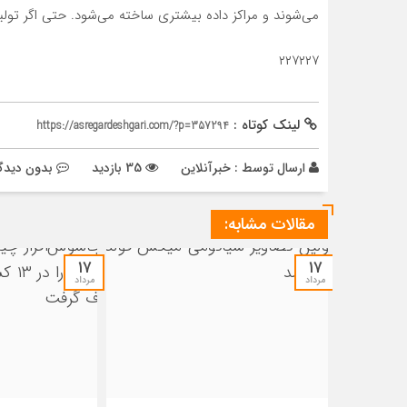
می‌شوند و مراکز داده بیشتری ساخته می‌شود. حتی اگر تولید GPU افزایش یابد، رشد تقاضا نیز ادامه د
۲۲۷۲۲۷
لینک کوتاه :
https://asregardeshgari.com/?p=357294
ارسال توسط :
خبرآنلاین
35 بازدید
بدون دیدگ
مقالات مشابه:
۱۷
۱۷
مرداد
مرداد