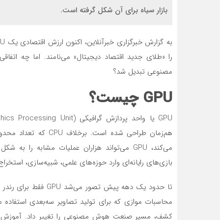
بازار سیاه برای آن شکل گرفته است.
را «طلای جدید اقتصاد دیجیتال» می‌نامند. اما چه اتفاق
ط عمومی
داودی
کا
مصنوعی تبدیل شد؟
مش و دسترسی
واقعاً رزرو هتل در زمستان اختلاف
در 
کارون و کاتا
قیمت محسوسی با فصل‌های
فصل
GPU چیست؟
تری نسبت به
شلوغ دارد یا فقط در بعضی
قاب
 فض
هتل‌ها این‌طور است؟
میز
هم‌زمان طراحی شده است
می‌کند، GPU می‌تواند هزاران عملیات مشابه را 
بازی‌های رایانه‌ای وارد حوزه‌های علمی، شبیه‌سازی، استخر
تا حدود یک دهه پیش تص
محاسبات موازی که برای تولید تصاویر سه‌بعدی استفاده 