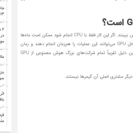
11 دقیقه قبل
جاس
۱۳ کشور ازجمله آمریکا هدف گرفت
1 ساعت قبل
فرض کنید قرار است میلیاردها پارامتر یک مدل زبانی آموزش ببینند. اگر این کار فقط با CPU انجام شود ممکن است ماه‌ها
در 
موت
یا حتی سال‌ها طول بکشد. اما هزاران هسته پردازشی داخل GPU می‌توانند این عملیات را هم‌زمان انجام دهند و زمان
1 ساعت قبل
آموزش را به چند هفته یا چند روز کاهش دهند. به همین دلیل تقریباً تمام شرکت‌های بزرگ هوش مصنوعی از GPU
مال
1 ساعت قبل
بنز
سو
3 ساعت قبل
باق
3 ساعت قبل
متح
3 ساعت قبل