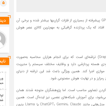
5
دیدگ
به گزارش خبرگزاری خبرآنلاین، اکنون ارزش اقتصادی یک GPU پیشرفته از بسیاری از فلزات گران‌بها بیشتر شده و برخی آن
ی افتاد که یک پردازنده گرافیکی به مهم‌ترین کالای عصر هوش
رشناس روابط عمومی
سعید پوراحمدی
بسیاری از هتل‌های استانبول،
برای خانواده‌ای که اولین بار به
 کم‌گردشگر باعث کاهش
ماربیا سفر می‌کند، بهتر است از
ل‌توجه قیمت‌ها می‌شود. البته
همان ابتدا ماشین اجاره کند یا
ان این اختلاف به موق
بیشتر مناطق خانوا
GPU یا واحد پردازش گرافیکی (Graphics Processing Unit) تراشه‌ای است که برای انجام هزاران محاسبه به‌صورت
تایم
. برخلاف CPU که تعداد محدودی هسته پردازشی دارد و وظایف مختلف سیستم را مدیریت
به شکل موازی اجرا کند. همین ویژگی باعث شد این تراشه از دنیای
10 دقیقه قبل
اج رمزارز و در نهایت هوش مصنوعی شود.
ورو
حمی
ور می‌شد GPU فقط برای رندر کردن تصاویر مناسب است. اما پژوهشگران متوجه شدند همان
11 دقیقه قبل
می‌شود، برای آموزش شبکه‌های عصبی نیز ایده‌آل است. همین
شد
کشف، مسیر صنعت هوش مصنوعی را تغییر داد. آموزش مدل‌هایی مانند ChatGPT، Gemini، Claude یا Llama بدون