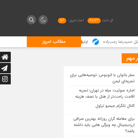
کل اخبار
35133
اخبار امروز:
56
مطالب امروز
‌زاده
اولین تصاویر شیائومی میکس فولد ۵ منتشر شد
جاسوس‌افزار چینی «لایت
ر مهم
سفر بانوان با اتوبوس: توصیه‌هایی برای
تجربه‌ای ایمن
اجاره سوئیت مبله در تهران؛ تجربه
اقامت راحت‌تر از هتل با نصف هزینه
کانال تلگرام جیمبو تراول
برای معامله گران روزانه بهترین صرافی
ارزدیجیتال چه ویژگی هایی باید داشته
باشد؟