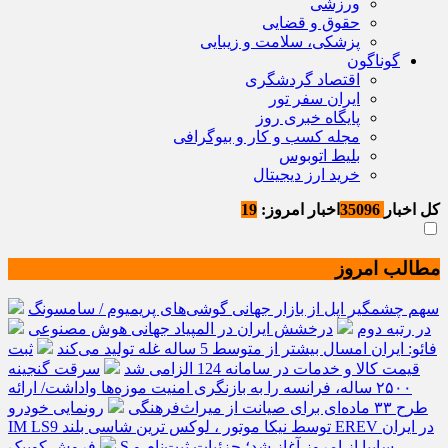
ورزشی
حقوق و قضایی
پزشکی، سلامت و زیبایی
گوناگون
اقتصاد گردشگری
ایران سفر تور
پایگاه خبری روز
مجله کسب و کار و بیوگرافی
بلیط اتوبوس
خرید ارز دیجیتال
کل اخبار
35096
اخبار امروز:
19
مطالب امروز
سهم چشمگیر اپل از بازار جهانی گوشی‌های پریمیوم / سامسونگ
در رتبه دوم
درخشش ایران در المپیاد جهانی هوش مصنوعی
فائو: ایران امسال بیشتر از متوسط 5 ساله غله تولید می‌کند
ثبت
قیمت کالا و خدمات در سامانه 124 الزامی شد
سرقت گنجینه
۲۵۰۰ ساله، فرانسه را به بازنگری امنیت موزه‌ها واداشت/ ارائه
طرح ۳۳ ماده‌ای برای صیانت از میراث‌فرهنگی
رونمایی خودرو
IM LS9 توسط نیکا موتور ، لوکس ترین شاسی بلند EREV در ایران
فروش کوییک S سایپا از امروز آغاز شد؛ جزئیات ثبت‌نام و