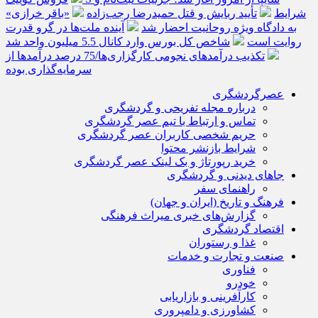
شرایط
تأیید ربایش و قتل حمیدرضا رجب‌زاده
«باقر خرازی»
به دادگاه ویژه روحانیت احضار شد
آینده ملت‌ها در گرو قدرت
روایت است
شاخص کل بورس وارد کانال 5.5 میلیون واحد شد
تکذیب درآمدهای نجومی کارگزاری‌ها/75 درصد درآمدها از
سرمایه‌گذاری بوده
عصرگردشگری
درباره مجله تفریحی و گردشگری
تماس و ارتباط با تیم عصر گردشگری
حریم شخصی کاربران عصر گردشگری
شرایط بازنشر محتوا
خرید رپورتاژ و بک لینک عصر گردشگری
جاهای دیدنی و گردشگری
راهنمای سفر
فرهنگ و تاریخ (ایران و جهان)
گزارش‌های خبری میراث فرهنگی
اقتصاد گردشگری
غذا و رستوران
صنعت و تجارت و خدمات
فناوری
خودرو
کارآفرینی و بازاریابی
کشاورزی و دامپروری