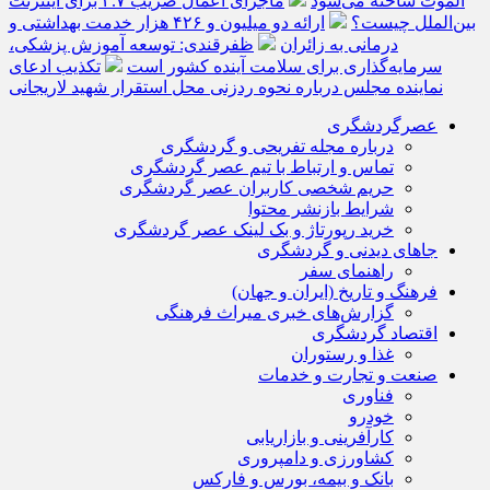
الموت ساخته می‌شود
ماجرای اعمال ضریب ۲.۷ برای اینترنت
بین‌الملل چیست؟
ارائه دو میلیون و ۴۲۶ هزار خدمت بهداشتی و
درمانی به زائران
ظفرقندی: توسعه آموزش پزشکی،
سرمایه‌گذاری برای سلامت آینده کشور است
تکذیب ادعای
نماینده مجلس درباره نحوه ردزنی محل استقرار شهید لاریجانی
عصرگردشگری
درباره مجله تفریحی و گردشگری
تماس و ارتباط با تیم عصر گردشگری
حریم شخصی کاربران عصر گردشگری
شرایط بازنشر محتوا
خرید رپورتاژ و بک لینک عصر گردشگری
جاهای دیدنی و گردشگری
راهنمای سفر
فرهنگ و تاریخ (ایران و جهان)
گزارش‌های خبری میراث فرهنگی
اقتصاد گردشگری
غذا و رستوران
صنعت و تجارت و خدمات
فناوری
خودرو
کارآفرینی و بازاریابی
کشاورزی و دامپروری
بانک و بیمه، بورس و فارکس