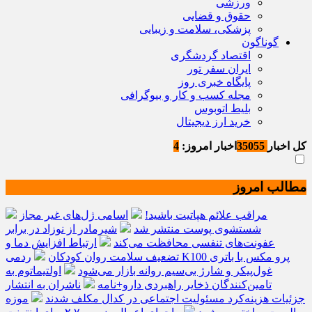
ورزشی
حقوق و قضایی
پزشکی، سلامت و زیبایی
گوناگون
اقتصاد گردشگری
ایران سفر تور
پایگاه خبری روز
مجله کسب و کار و بیوگرافی
بلیط اتوبوس
خرید ارز دیجیتال
کل اخبار
35055
اخبار امروز:
4
مطالب امروز
مراقب علائم هپاتیت باشید!
اسامی ژل‌های غیر مجاز
شستشوی پوست منتشر شد
شیرمادر از نوزاد در برابر
عفونت‌های تنفسی محافظت می‌کند
ارتباط افزایش دما و
تضعیف سلامت روان کودکان
ردمی K100 پرو مکس با باتری
غول‌پیکر و شارژ بی‌سیم روانه بازار می‌شود
اولتیماتوم به
تامین‌کنندگان ذخایر راهبردی دارو+نامه
ناشران به انتشار
جزئیات هزینه‌کرد مسئولیت اجتماعی در کدال مکلف شدند
موزه