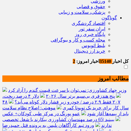
ورزشی
حقوق و قضایی
پزشکی، سلامت و زیبایی
گوناگون
اقتصاد گردشگری
ایران سفر تور
پایگاه خبری روز
مجله کسب و کار و بیوگرافی
بلیط اتوبوس
خرید ارز دیجیتال
کل اخبار
35140
اخبار امروز:
2
مطالب امروز
وزیر جهاد کشاورزی: نمی‌توان با سرعت قیمت گندم را آزاد کرد
پنج هندزفری بی‌سیم برتر سال ۲۰۲۶
دلار ۴ درصد ریخت،
۲۰۷ فقط ۲.۹ درصد / خودرو زیر فشار دلار کوتاه می‌آید؟
۴۸
سال کار برای خرید یک تویوتا کمری
موهبتی: اصلاح نظام سلامت
باید از بیمه‌ها آغاز شود
عمو پورنگ در مرکز طبی کودکان+ عکس
ببینید |65 درصد مهندسان کشاورزی بیکارند یا شغل تخصصی
ندارند
ورود تیم کارآگاهان پلیس به پرونده قتل حمیدرضا