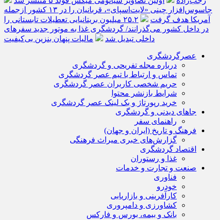
رجب‌زاده
اولین تصاویر شیائومی میکس فولد ۵ منتشر شد
جاسوس‌افزار چینی «لایت‌اسپای»، قربانیان را در ۱۳ کشور ازجمله
آمریکا هدف گرفت
۲۵.۲ میلیون بریتانیایی تعطیلات تابستانی را
در داخل کشور می‌گذرانند/ گردشگری غذا به موتور جدید سفرهای
داخلی تبدیل شد
مالیات پنهان بنزین بی‌کیفیت
عصرگردشگری
درباره مجله تفریحی و گردشگری
تماس و ارتباط با تیم عصر گردشگری
حریم شخصی کاربران عصر گردشگری
شرایط بازنشر محتوا
خرید رپورتاژ و بک لینک عصر گردشگری
جاهای دیدنی و گردشگری
راهنمای سفر
فرهنگ و تاریخ (ایران و جهان)
گزارش‌های خبری میراث فرهنگی
اقتصاد گردشگری
غذا و رستوران
صنعت و تجارت و خدمات
فناوری
خودرو
کارآفرینی و بازاریابی
کشاورزی و دامپروری
بانک و بیمه، بورس و فارکس