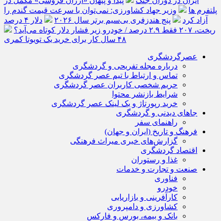
ایران در دوران جنگ
پیدا و پنهان «ارزان فروشی» مکمل در
پلتفرم ها
وزیر جهاد کشاورزی: نمی‌توان با سرعت قیمت گندم را
آزاد کرد
پنج هندزفری بی‌سیم برتر سال ۲۰۲۶
دلار ۴ درصد
ریخت، ۲۰۷ فقط ۲.۹ درصد / خودرو زیر فشار دلار کوتاه می‌آید؟
۴۸ سال کار برای خرید یک تویوتا کمری
عصرگردشگری
درباره مجله تفریحی و گردشگری
تماس و ارتباط با تیم عصر گردشگری
حریم شخصی کاربران عصر گردشگری
شرایط بازنشر محتوا
خرید رپورتاژ و بک لینک عصر گردشگری
جاهای دیدنی و گردشگری
راهنمای سفر
فرهنگ و تاریخ (ایران و جهان)
گزارش‌های خبری میراث فرهنگی
اقتصاد گردشگری
غذا و رستوران
صنعت و تجارت و خدمات
فناوری
خودرو
کارآفرینی و بازاریابی
کشاورزی و دامپروری
بانک و بیمه، بورس و فارکس