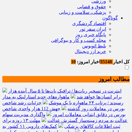
ورزشی
حقوق و قضایی
پزشکی، سلامت و زیبایی
گوناگون
اقتصاد گردشگری
ایران سفر تور
پایگاه خبری روز
مجله کسب و کار و بیوگرافی
بلیط اتوبوس
خرید ارز دیجیتال
کل اخبار
35148
اخبار امروز:
10
مطالب امروز
اینترنت در تسخیر ربات‌ها / ترافیک بات‌ها تا ۵ سال آینده هزار
برابر انسان‌ها خواهد شد
ماهواره‌های جدید استارلینک به مدار
رسیدند / پرتاب ۲۴ ماهواره با یک موشک
جزئیات رشد شاخص
بورس در معاملات روز گذشته
جهش 112 هزار واحدی شاخص
بورس در دقایق ابتدایی معاملات امروز
واگذاری مدیریت سهام
عدالت به مردم زمینه‌ساز گسترش عدالت
مهلت ۱۳ روزه برای
ثبت اطلاعات کالاهای پزشکی
کمک‌های دارویی ۱۱ کشور به