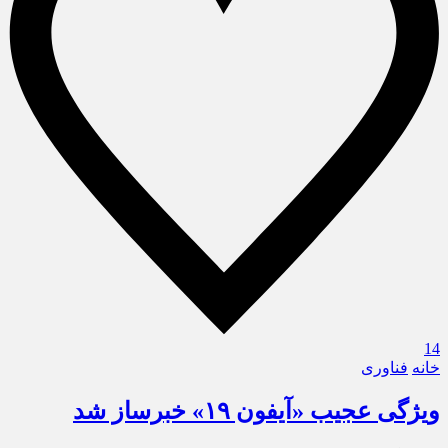
14
خانه
فناوری
ویژگی عجیب «آیفون ۱۹» خبرساز شد