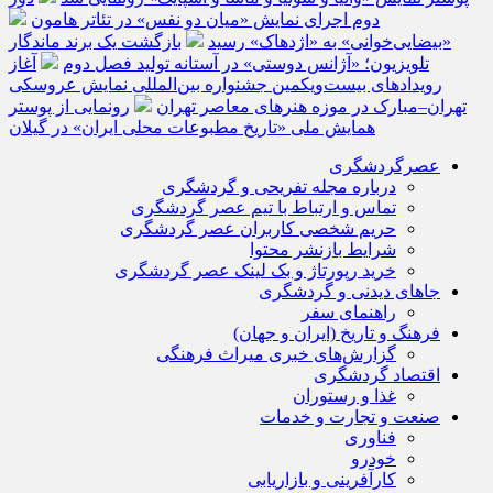
دوم اجرای نمایش «میان دو نفس» در تئاتر هامون
«بیضایی‌خوانی» به «اژدهاک» رسید
بازگشت یک برند ماندگار
تلویزیون؛ «آژانس دوستی» در آستانه تولید فصل دوم
آغاز
رویدادهای بیست‌ویکمین جشنواره بین‌المللی نمایش عروسکی
تهران–مبارک در موزه هنرهای معاصر تهران
رونمایی از پوستر
همایش ملی «تاریخ مطبوعات محلی ایران» در گیلان
عصرگردشگری
درباره مجله تفریحی و گردشگری
تماس و ارتباط با تیم عصر گردشگری
حریم شخصی کاربران عصر گردشگری
شرایط بازنشر محتوا
خرید رپورتاژ و بک لینک عصر گردشگری
جاهای دیدنی و گردشگری
راهنمای سفر
فرهنگ و تاریخ (ایران و جهان)
گزارش‌های خبری میراث فرهنگی
اقتصاد گردشگری
غذا و رستوران
صنعت و تجارت و خدمات
فناوری
خودرو
کارآفرینی و بازاریابی