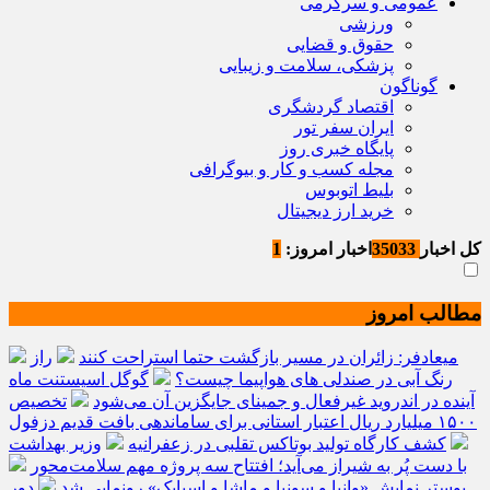
عمومی و سرگرمی
ورزشی
حقوق و قضایی
پزشکی، سلامت و زیبایی
گوناگون
اقتصاد گردشگری
ایران سفر تور
پایگاه خبری روز
مجله کسب و کار و بیوگرافی
بلیط اتوبوس
خرید ارز دیجیتال
کل اخبار
35033
اخبار امروز:
1
مطالب امروز
میعادفر: زائران در مسیر بازگشت حتما استراحت کنند
راز
رنگ آبی در صندلی های هواپیما چیست؟
گوگل اسیستنت ماه
آینده در اندروید غیرفعال و جمینای جایگزین آن می‌شود
تخصیص
۱۵۰۰ میلیارد ریال اعتبار استانی برای ساماندهی بافت قدیم دزفول
کشف کارگاه تولید بوتاکس تقلبی در زعفرانیه
وزیر بهداشت
با دست پُر به شیراز می‌آید؛ افتتاح سه پروژه مهم سلامت‌محور
پوستر نمایش «وانیا و سونیا و ماشا و اسپایک» رونمایی شد
دور