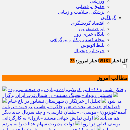
ورزشی
حقوق و قضایی
پزشکی، سلامت و زیبایی
گوناگون
اقتصاد گردشگری
ایران سفر تور
پایگاه خبری روز
مجله کسب و کار و بیوگرافی
بلیط اتوبوس
خرید ارز دیجیتال
کل اخبار
35161
اخبار امروز:
23
مطالب امروز
«رختکن شماره ۱۶» امیر کربلایی‌زاده دوباره روی صحنه می‌رود
نخستین رویداد «پیچینگ مستند» در شمال‌غرب ایران برگزار
می‌شود
تجلیل از خبرنگاران شهرستان نیشابور در باغ خیام
فصل‌های جدید «پایتخت»، «زیرخاکی» و «اسباب زحمت» برنامه
آینده تلویزیون/ «موسی»، «سلمان فارسی» و چند سریال جدید دیگر
هم می‌آیند
اولین نمایش جهانی مستند «نازول» به کارگردانی
یوسف قناتی در اروپا
دولت مدیریت سهام عدالت را به مردم
بسپارد
آیفون ۱۸ چه زمانی معرفی می‌شود؟ / آنچه درباره