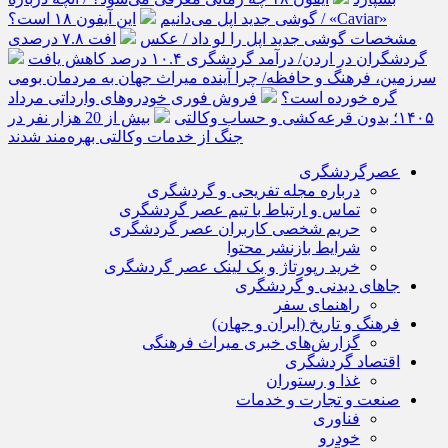
گوشی جدید اپل می‌دانیم
این آیفون ۱۸ است؟ / «Caviar»
مشخصات گوشی جدید اپل را لو داد / عکس
افت ۷.۸ درصدی
گردشگران در اردن/ درآمد گردشگری ۱۰.۴ درصد کاهش یافت
سرزمین، فرهنگ و حافظه/ چرا آینده میراث جهان به مردمان بومی
گره خورده است؟
فروش فوری خودروهای وارداتی مرداد
۱۴۰۵؛ بدون قرعه‌کشی و حساب وکالتی
بیش از 20 هزار نفر در
جنگ از خدمات وکالتی بهره‌مند شدند
عصرگردشگری
درباره مجله تفریحی و گردشگری
تماس و ارتباط با تیم عصر گردشگری
حریم شخصی کاربران عصر گردشگری
شرایط بازنشر محتوا
خرید رپورتاژ و بک لینک عصر گردشگری
جاهای دیدنی و گردشگری
راهنمای سفر
فرهنگ و تاریخ (ایران و جهان)
گزارش‌های خبری میراث فرهنگی
اقتصاد گردشگری
غذا و رستوران
صنعت و تجارت و خدمات
فناوری
خودرو