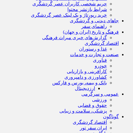
حریم شخصی کاربران عصر گردشگری
شرایط بازنشر محتوا
خرید رپورتاژ و بک لینک عصر گردشگری
جاهای دیدنی و گردشگری
راهنمای سفر
فرهنگ و تاریخ (ایران و جهان)
گزارش‌های خبری میراث فرهنگی
اقتصاد گردشگری
غذا و رستوران
صنعت و تجارت و خدمات
فناوری
خودرو
کارآفرینی و بازاریابی
کشاورزی و دامپروری
بانک و بیمه، بورس و فارکس
ارزدیجیتال
عمومی و سرگرمی
ورزشی
حقوق و قضایی
پزشکی، سلامت و زیبایی
گوناگون
اقتصاد گردشگری
ایران سفر تور