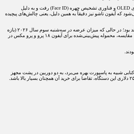
در مقایسه وضعیت فعلی آیفون تاشو با شرایط عرضه آیفون X در سال ۲۰۱۷ باید گفت که در آن زمان، اپل برای نخستین بار به سراغ پنل‌های OLED و فناوری تشخیص چهره (Face ID) رفت و به دلیل
دستگاه را آماده عرضه کند. اکنون پیش‌بینی می‌شود که آیفون تاشو نیز دقیقاً به همین دلیل، یعنی چالش‌های پیچیده
آخرین ارزیابی‌ها از این صنعت نشان می‌دهد که کل محموله مونتاژ شده آیفون تاشو در نیمه دوم سال ۲۰۲۶ تقریباً ۷ تا ۸ میلیون دستگاه خواهد بود؛ در حالی که میزان عرضه در سه‌شنبه سوم سال ۲۰۲۶ (بازه
زمان عرضه اولیه) تنها بین ۵۰۰ هزار تا ۱ میلیون دستگاه تخمین زده می‌شود که یعنی فقط حدود ۱۰ درصد از کل ظرفیت تولید امسال. برای مقایسه، محموله پیش‌بینی‌شده برای آیفون ۱۸ پرو و پرو مکس در
دند.
i) معرفی خواهد شد. این دستگاه از یک فرم فاکتور کتابی شبیه به پاسپورت بهره می‌برد، به دو دوربین در پشت مجهز
است و قدرت پردازشی خود را از تراشه نسل جدید اپل یعنی A۲۰ Pro تأمین می‌کند. انتظار می‌رود که با وجود قیمت بسیار بالای ۲۳۰۰ تا ۲۵۰۰ دلاری این دستگاه، تقاضا برای خرید آن همچنان بسیار بالا باشد.