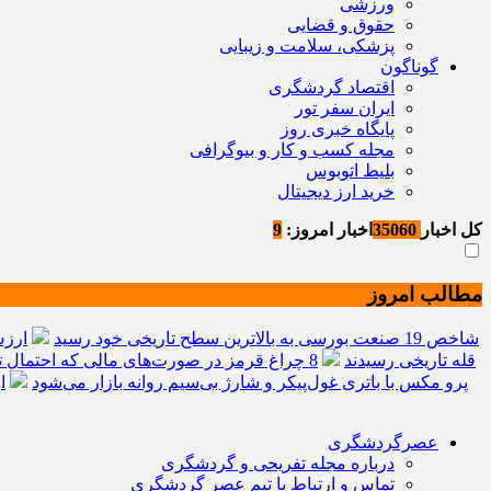
ورزشی
حقوق و قضایی
پزشکی، سلامت و زیبایی
گوناگون
اقتصاد گردشگری
ایران سفر تور
پایگاه خبری روز
مجله کسب و کار و بیوگرافی
بلیط اتوبوس
خرید ارز دیجیتال
کل اخبار
35060
اخبار امروز:
9
مطالب امروز
شاخص 19 صنعت بورسی به بالاترین سطح تاریخی خود رسید
ارزش م
قله تاریخی رسیدند
8 چراغ قرمز در صورت‌های مالی که احتمال تقلب را آشکار می‌کند
ردمی K100 پرو مکس با باتری غول‌پیکر و شارژ بی‌سیم روانه بازار می‌شود
ا
عصرگردشگری
درباره مجله تفریحی و گردشگری
تماس و ارتباط با تیم عصر گردشگری