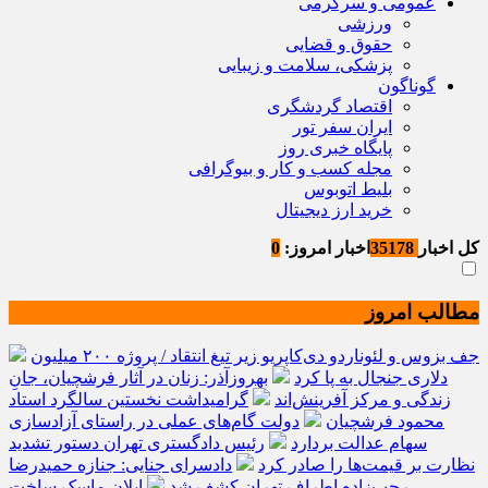
عمومی و سرگرمی
ورزشی
حقوق و قضایی
پزشکی، سلامت و زیبایی
گوناگون
اقتصاد گردشگری
ایران سفر تور
پایگاه خبری روز
مجله کسب و کار و بیوگرافی
بلیط اتوبوس
خرید ارز دیجیتال
کل اخبار
35178
اخبار امروز:
0
مطالب امروز
جف بزوس و لئوناردو دی‌کاپریو زیر تیغ انتقاد / پروژه ۲۰۰ میلیون
دلاری جنجال به پا کرد
بهروزآذر: زنان در آثار فرشچیان، جانِ
زندگی و مرکز آفرینش‌اند
گرامیداشت نخستین سالگرد استاد
محمود فرشچیان
دولت گام‌های عملی در راستای آزادسازی
سهام عدالت بردارد
رئیس دادگستری تهران دستور تشدید
نظارت بر قیمت‌ها را صادر کرد
دادسرای جنایی: جنازه حمیدرضا
رجب‌زاده اطراف تهران کشف شد
ایلان ماسک ساخت