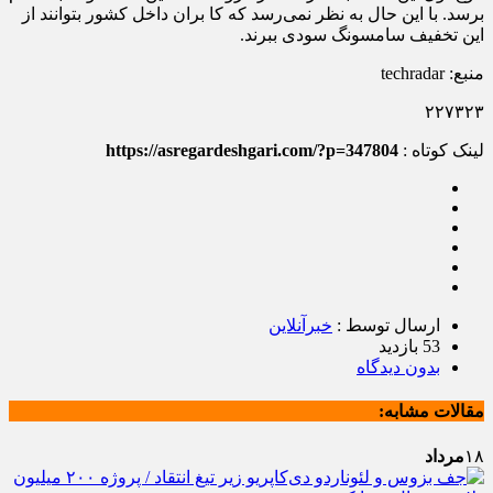
برسد. با این حال به نظر نمی‌رسد که کا بران داخل کشور بتوانند از
این تخفیف سامسونگ سودی ببرند.
منبع: techradar
۲۲۷۳۲۳
لینک کوتاه :
https://asregardeshgari.com/?p=347804
ارسال توسط :
خبرآنلاین
53 بازدید
بدون دیدگاه
مقالات مشابه:
۱۸
مرداد