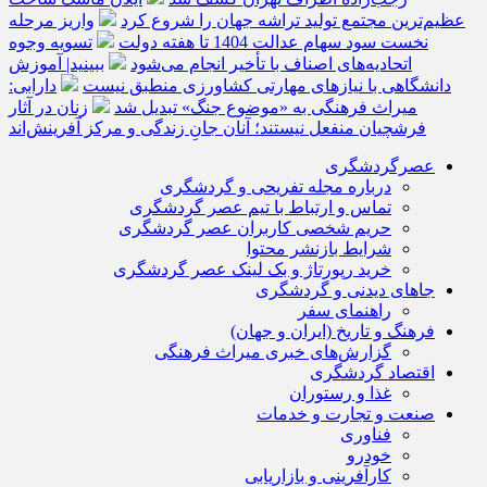
عظیم‌ترین مجتمع تولید تراشه جهان را شروع کرد
واریز مرحله
نخست سود سهام عدالت 1404 تا هفته دولت
تسویه وجوه
اتحادیه‌های اصناف با تأخیر انجام می‌شود
ببینید| آموزش
دانشگاهی با نیازهای مهارتی کشاورزی منطبق نیست
دارابی:
میراث‌ فرهنگی به «موضوع جنگ» تبدیل شد
زنان در آثار
فرشچیان منفعل نیستند؛ آنان جانِ زندگی و مرکز آفرینش‌اند
عصرگردشگری
درباره مجله تفریحی و گردشگری
تماس و ارتباط با تیم عصر گردشگری
حریم شخصی کاربران عصر گردشگری
شرایط بازنشر محتوا
خرید رپورتاژ و بک لینک عصر گردشگری
جاهای دیدنی و گردشگری
راهنمای سفر
فرهنگ و تاریخ (ایران و جهان)
گزارش‌های خبری میراث فرهنگی
اقتصاد گردشگری
غذا و رستوران
صنعت و تجارت و خدمات
فناوری
خودرو
کارآفرینی و بازاریابی