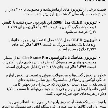
قیمت برخی از تلویزیون‌های آزمایش‌شده و محبوب، تا ۲۰۰ دلار از
حراج جمعه سیاه سال گذشته نیز ارزان‌تر شده است:
تلویزیون OLED مدل S90F:
این تلویزیون خیره‌کننده با کاهش
قیمت چشمگیر، اکنون با قیمت
۱,۰۹۹ دلار
(به جای ۱,۷۹۹
دلار) عرضه می‌شود.
تلویزیون OLED مدل S85:
مدل اقتصادی‌تر و پایه خانواده
اولدها، با یک تخفیف بزرگ به قیمت
۱,۵۹۹ دلار
(به جای
۲,۹۹۹ دلار) رسیده است.
تلویزیون هماهنگ با دکوراسیون The Frame Pro:
مدل بسیار
محبوب و هنری سامسونگ که طرفداران زیادی دارد، اکنون با
قیمت
۱,۴۹۹ دلار
(به جای ۲,۱۹۹ دلار) قابل خریداری است.
علاوه بر بخش گجت‌ها و محصولات صوتی و تصویری، بخش لوازم
خانگی لوکس و رده‌بالای سامسونگ نیز شامل تخفیف‌های
بی‌سابقه‌ای شده است؛ به‌طوری که خریداران در تجهیز کامل
آشپزخانه یا ارتقای لوازم برقی خانه خود می‌توانند
تا سقف ۱,۷۰۰
دلار
در هزینه‌های خود صرفه‌جویی کنند.
با توجه به اینکه هفته آینده روز یادبود فرا می‌رسد، انتظار می‌رود
موج اول این کالاها به سرعت در فروشگاه آنلاین سامسونگ به اتمام