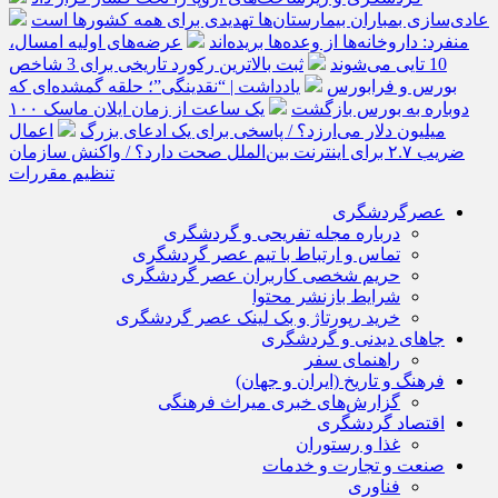
عادی‌سازی بمباران بیمارستان‌ها تهدیدی برای همه کشورها است
منفرد: داروخانه‌ها از وعده‌ها بریده‌اند
عرضه‌های اولیه امسال،
10 تایی می‌شوند
ثبت بالاترین رکورد تاریخی برای 3 شاخص
بورس و فرابورس
یادداشت | “نقدینگی”؛ حلقه گمشده‌ای که
دوباره به بورس بازگشت
یک ساعت از زمان ایلان ماسک ۱۰۰
میلیون دلار می‌ارزد؟ / پاسخی برای یک ادعای بزرگ
اعمال
ضریب ۲.۷ برای اینترنت بین‌الملل صحت دارد؟ / واکنش سازمان
تنظیم مقررات
عصرگردشگری
درباره مجله تفریحی و گردشگری
تماس و ارتباط با تیم عصر گردشگری
حریم شخصی کاربران عصر گردشگری
شرایط بازنشر محتوا
خرید رپورتاژ و بک لینک عصر گردشگری
جاهای دیدنی و گردشگری
راهنمای سفر
فرهنگ و تاریخ (ایران و جهان)
گزارش‌های خبری میراث فرهنگی
اقتصاد گردشگری
غذا و رستوران
صنعت و تجارت و خدمات
فناوری