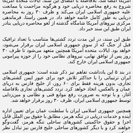
آمریکا امضا شد، بلافاصله با امضای این سند، ایالات متحده آمریکا
شروع به رفع محاصره دریایی خود و هرگونه مزاحمت یا ممانعت
علیه جمهوری اسلامی ایران می‌کند و ظرف ۳۰ روز به محاصره
دریایی به طور کامل خاتمه خواهد داد. در همین راستا، فرماندهی
مرکزی نیرو‌های آمریکا شامگاه گذشته از لغو محاصره دریایی بنادر
ایران طبق این سند خبر داد.
طبق این سند، در این مدت تردد کشتی‌ها متناسب با تعداد ترافیک
قبل از جنگ که از سوی جمهوری اسلامی ایران برقرار می‌شود،
خواهد بود. ایالات متحده آمریکا همچنین متعهد می‌شود تا ظرف ۳۰
روز پس از توافق نهایی، نیرو‌های نظامی خود را از حوزه پیرامونی
جمهوری اسلامی ایران خارج کند.
در بند ۵ این یادداشت تفاهم نیز ذکر شده است: جمهوری اسلامی
ایران ترتیباتی را با حداکثر تلاش خود برای عبور ایمن کشتی‌های
تجاری، بدون هزینه فقط برای ۶۰ روز، از خلیج فارس به دریای
عمان و بالعکس، اتخاذ خواهد کرد. تردد کشتی‌های تجاری بلافاصله
آغاز، و با توجه به ضرورت رفع موانع فنی و نظامی و مین‌زدایی
توسط جمهوری اسلامی ایران، ظرف ۳۰ روز برقرار خواهد شد.
همچنین جمهوری اسلامی ایران با سلطنت عمان برای تعیین اداره
آینده و خدمات دریایی در تنگه هرمز، مطابق با حقوق بین الملل قابل
اجرا و حقوق حاکمیتی کشور‌های ساحلی تنگه هرمز، گفت‌و‌گو
خواهند کرد و با دیگر کشور‌های ساحلی خلیج فارس نیز تبادل نظر