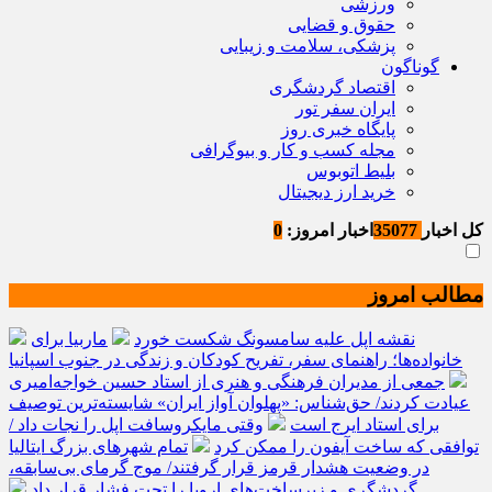
ورزشی
حقوق و قضایی
پزشکی، سلامت و زیبایی
گوناگون
اقتصاد گردشگری
ایران سفر تور
پایگاه خبری روز
مجله کسب و کار و بیوگرافی
بلیط اتوبوس
خرید ارز دیجیتال
کل اخبار
35077
اخبار امروز:
0
مطالب امروز
نقشه اپل علیه سامسونگ شکست خورد
ماربیا برای
خانواده‌ها؛ راهنمای سفر، تفریح کودکان و زندگی در جنوب اسپانیا
جمعی از مدیران فرهنگی و هنری از استاد حسین خواجه‌امیری
عیادت کردند/ حق‌شناس: «پهلوان آواز ایران» شایسته‌ترین توصیف
برای استاد ایرج است
وقتی مایکروسافت اپل را نجات داد /
توافقی که ساخت آیفون را ممکن کرد
تمام شهرهای بزرگ ایتالیا
در وضعیت هشدار قرمز قرار گرفتند/ موج گرمای بی‌سابقه،
گردشگری و زیرساخت‌های اروپا را تحت فشار قرار داد