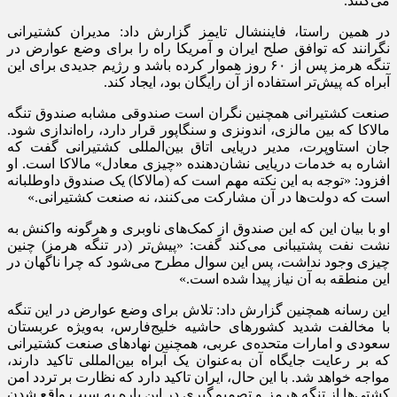
می‌کنند.
در همین راستا، فایننشال تایمز گزارش داد: مدیران کشتیرانی
نگرانند که توافق صلح ایران و آمریکا راه را برای وضع عوارض در
تنگه هرمز پس از ۶۰ روز هموار کرده باشد و رژیم جدیدی برای این
آبراه که پیش‌تر استفاده از آن رایگان بود، ایجاد کند.
صنعت کشتیرانی همچنین نگران است صندوقی مشابه صندوق تنگه
مالاکا که بین مالزی، اندونزی و سنگاپور قرار دارد، راه‌اندازی شود.
جان استاوپرت، مدیر دریایی اتاق بین‌المللی کشتیرانی گفت که
اشاره به خدمات دریایی نشان‌دهنده «چیزی معادل» مالاکا است. او
افزود: «توجه به این نکته مهم است که (مالاکا) یک صندوق داوطلبانه
است که دولت‌ها در آن مشارکت می‌کنند، نه صنعت کشتیرانی.»
او با بیان این که این صندوق از کمک‌های ناوبری و هرگونه واکنش به
نشت نفت پشتیبانی می‌کند گفت: «پیش‌تر (در تنگه هرمز) چنین
چیزی وجود نداشت، پس این سوال مطرح می‌شود که چرا ناگهان در
این منطقه به آن نیاز پیدا شده است.»
این رسانه همچنین گزارش داد: تلاش برای وضع عوارض در این تنگه
با مخالفت شدید کشور‌های حاشیه خلیج‌فارس، به‌ویژه عربستان
سعودی و امارات متحده‌ی عربی، همچنین نهاد‌های صنعت کشتیرانی
که بر رعایت جایگاه آن به‌عنوان یک آبراه بین‌المللی تاکید دارند،
مواجه خواهد شد. با این حال، ایران تاکید دارد که نظارت بر تردد امن
کشتی‌ها از تنگه هرمز و تصمیم‌گیری در این باره به سبب واقع شدن