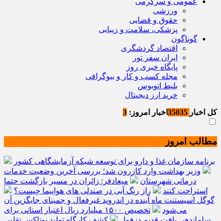
عمومی و سرگرمی
ورزشی
حقوق و قضایی
پزشکی، سلامت و زیبایی
گوناگون
اقتصاد گردشگری
ایران سفر تور
پایگاه خبری روز
مجله کسب و کار و بیوگرافی
بلیط اتوبوس
خرید ارز دیجیتال
کل اخبار
35035
اخبار امروز:
3
مطالب امروز
برنامه سازمان غذا و دارو برای توسعه شبکه آزمایشگاهی کشور
وزیر بهداشت وارد کازرون شد؛ بررسی آخرین وضعیت خدمات
درمانی شهرستان
میعادفر: زائران در مسیر بازگشت حتما
استراحت کنند
راز رنگ آبی در صندلی های هواپیما چیست؟
گوگل اسیستنت ماه آینده در اندروید غیرفعال و جمینای جایگزین آن
می‌شود
تخصیص ۱۵۰۰ میلیارد ریال اعتبار استانی برای
ساماندهی بافت قدیم دزفول
کشف کارگاه تولید بوتاکس تقلبی