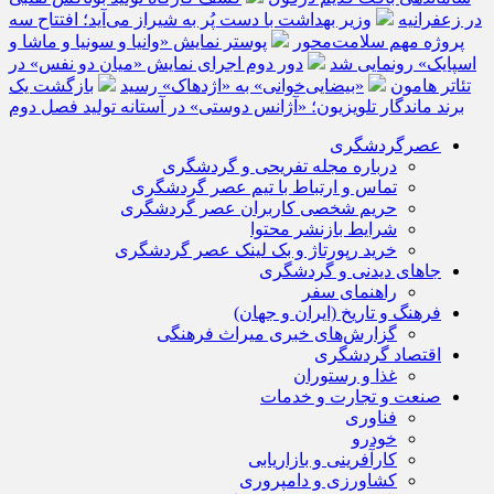
در زعفرانیه
وزیر بهداشت با دست پُر به شیراز می‌آید؛ افتتاح سه
پروژه مهم سلامت‌محور
پوستر نمایش «وانیا و سونیا و ماشا و
اسپایک» رونمایی شد
دور دوم اجرای نمایش «میان دو نفس» در
تئاتر هامون
«بیضایی‌خوانی» به «اژدهاک» رسید
بازگشت یک
برند ماندگار تلویزیون؛ «آژانس دوستی» در آستانه تولید فصل دوم
عصرگردشگری
درباره مجله تفریحی و گردشگری
تماس و ارتباط با تیم عصر گردشگری
حریم شخصی کاربران عصر گردشگری
شرایط بازنشر محتوا
خرید رپورتاژ و بک لینک عصر گردشگری
جاهای دیدنی و گردشگری
راهنمای سفر
فرهنگ و تاریخ (ایران و جهان)
گزارش‌های خبری میراث فرهنگی
اقتصاد گردشگری
غذا و رستوران
صنعت و تجارت و خدمات
فناوری
خودرو
کارآفرینی و بازاریابی
کشاورزی و دامپروری