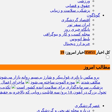
ورزشی
حقوق و قضایی
پزشکی، سلامت و زیبایی
گوناگون
اقتصاد گردشگری
ایران سفر تور
پایگاه خبری روز
مجله کسب و کار و بیوگرافی
بلیط اتوبوس
خرید ارز دیجیتال
کل اخبار
35051
اخبار امروز:
19
مطالب امروز
ردمی K100 پرو مکس با باتری غول‌پیکر و شارژ بی‌سیم روانه بازار می‌شود
مکلف شدند
موزه الموت ساخته می‌شود
ماجرای اعمال ضریب ۲.۷ برای اینترنت
پزشکی، سرمایه‌گذاری برای سلامت آینده کشور است
تکذیب 
تحول بزرگ در آیفون ۱۸ پرو/ سه قابلیت رویایی که بالاخره به حقیقت می‌پیوندند
عصرگردشگری
درباره مجله تفریحی و گردشگری