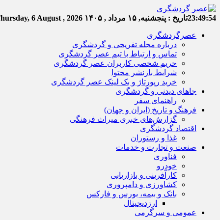
23:49:55
تاریخ :
پنجشنبه, ۱۵ مرداد , ۱۴۰۵
hursday, 6 August , 2026
عصرگردشگری
درباره مجله تفریحی و گردشگری
تماس و ارتباط با تیم عصر گردشگری
حریم شخصی کاربران عصر گردشگری
شرایط بازنشر محتوا
خرید رپورتاژ و بک لینک عصر گردشگری
جاهای دیدنی و گردشگری
راهنمای سفر
فرهنگ و تاریخ (ایران و جهان)
گزارش‌های خبری میراث فرهنگی
اقتصاد گردشگری
غذا و رستوران
صنعت و تجارت و خدمات
فناوری
خودرو
کارآفرینی و بازاریابی
کشاورزی و دامپروری
بانک و بیمه، بورس و فارکس
ارزدیجیتال
عمومی و سرگرمی