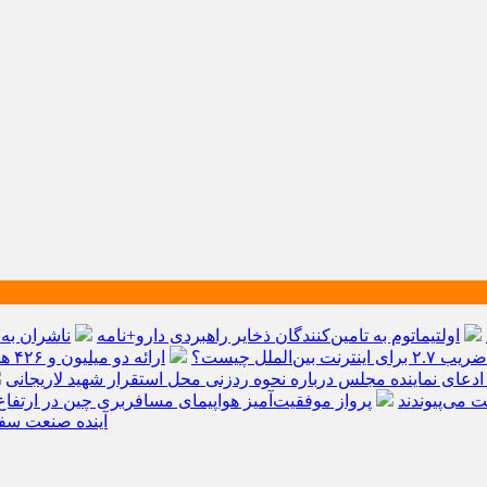
اولتیماتوم به تامین‌کنندگان ذخایر راهبردی دارو+نامه
ناشران به 
 بین‌الملل چیست؟
ارائه دو میلیون و ۴۲۶ هزار خدمت بهداشتی و درمانی به زائران
ادعای نماینده مجلس درباره نحوه ردزنی محل استقرار شهید لاریجانی
پرواز موفقیت‌آمیز هواپیمای مسافربری چین در ارتفاع
دلار گذشت/ WTTC: آ