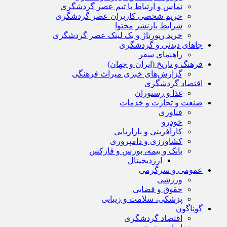
تماس و ارتباط با تیم عصر گردشگری
حریم شخصی کاربران عصر گردشگری
شرایط بازنشر محتوا
خرید رپورتاژ و بک لینک عصر گردشگری
جاهای دیدنی و گردشگری
راهنمای سفر
فرهنگ و تاریخ (ایران و جهان)
گزارش‌های خبری میراث فرهنگی
اقتصاد گردشگری
غذا و رستوران
صنعت و تجارت و خدمات
فناوری
خودرو
کارآفرینی و بازاریابی
کشاورزی و دامپروری
بانک و بیمه، بورس و فارکس
ارزدیجیتال
عمومی و سرگرمی
ورزشی
حقوق و قضایی
پزشکی، سلامت و زیبایی
گوناگون
اقتصاد گردشگری