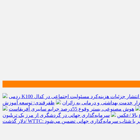
انتشار جزئیات هزینه‌کرد مسئولیت اجتماعی در کدال
ظفرقندی: توسعه آموزش
هوش مصنوعی، بستر وقوع 55درصد جرایم سایبری آفریقاست
 بالا /عکس
سرمایه‌گذاری جهانی در گردشگری از مرز یک تریلیون
ینده صنعت سفر با شتاب سرمایه‌گذاری جهانی تضمین می‌شود