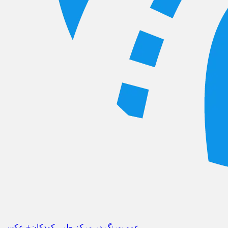
عمو پورنگ در مرکز طبی کودکان+ عکس