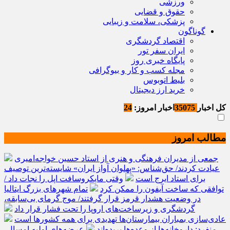
ورزشی
حقوق و قضایی
پزشکی، سلامت و زیبایی
گوناگون
اقتصاد گردشگری
ایران سفر تور
پایگاه خبری روز
مجله کسب و کار و بیوگرافی
بلیط اتوبوس
خرید ارز دیجیتال
کل اخبار
35075
اخبار امروز:
24
مطالب امروز
جمعی از مدیران فرهنگی و هنری از استاد حسین خواجه‌امیری
عیادت کردند/ حق‌شناس: «پهلوان آواز ایران» شایسته‌ترین توصیف
برای استاد ایرج است
وقتی مایکروسافت اپل را نجات داد /
توافقی که ساخت آیفون را ممکن کرد
تمام شهرهای بزرگ ایتالیا
در وضعیت هشدار قرمز قرار گرفتند/ موج گرمای بی‌سابقه،
گردشگری و زیرساخت‌های اروپا را تحت فشار قرار داد
عادی‌سازی بمباران بیمارستان‌ها تهدیدی برای همه کشورها است
منفرد: داروخانه‌ها از وعده‌ها بریده‌اند
عرضه‌های اولیه امسال،