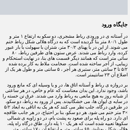
جایگاه ورود
در آستانه ی در ورودی رباط مشجری، دو سکو به ارتفاع ۱ متر و
طول ۸۰/۱ متر بنا گردیده است که به درگاه هلالی شکل رباط ختم
می شوند. از این در با پهنای ۳۰/۲ متر، شتران با سهولت با بار عبور
کرده، وارد رباط می شدند. عرض ستون های طرفین رباط، ۸۰
ساتی متر است که همانند دیگر قسمت های بنا، در نهایت استحکام و
زیبایی، از آجر ساخته شده است. ضخامت ملاط به کار برده شده
۵/۲ تا ۳ سانتی متر، ستبری هر آجر ، ۵ سانتی متر و طول هر یک از
اضلاع آن ۲۳ سانتیمتر است.
بر دروازه ی رباط و آستانه اتاق ها، در و یا وسیله ای که مانع ورود
باشد، وجود ندارد. این بدان معناست که عام و خاص، در هر ساعتی
از شبانه روز به هیچ مانعی به رباط وارد می شدند. عرق تن خسته را
در سایه ی ایوان ها، می خشگانیدند. پس از ورود به رباط، دو سکو،
در طرفین درگاه، جلب نظر می کنند که هر یک به اتاقی به ابعاد ۵/۲
×۳ متر ختم می شود. هر دو سکو، بنا بر احتیاج، در هر جانب طاقچه
ای دارد. دو راه پله برای صعود به پشت بام، در دو زاویه ی شمالی
سکوها تعبیه شده است که هر یک ۱۰ پله دارد. طاق درگاه راه پله،
هلالی شکل، پهنایش ۶۵ سانتی متر و ارتفاع آن ۱۷۰ سانتی متر