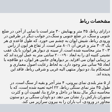
مشخصات رباط
درازای رباط، ۳۵ متر و پهنایش ۳۰ متر است با نمایی از آجر، در ضلع
جنوبی و سنگ، در ضلع جنوبی و سنگ،در جوانب دیگر در طرفین در
ورودی رباط، شیش ایوان به چشم می خورد. که طول قاعده ی هر
یک ۳۰/۳ متر و عرض آن ۸۰/۱ متر است. ار تفاع هر ایون از رأس
۲۰/۳ متر محاسبه شده است. از سینه ی دیوار هر ایوان، با یک عقب
نشینی کتیبه ای را به ابعاد ۹۰×۲۰۰ سانتی متر به عمل آورده اند که
بر زیبایی ایوان می افزاید. بر دیوارهای جانبی هر ایوان، دو طاقچه با
ابعاد ۹۵ ساتی متر وجود دارد. به لحاظ رعایت اصول معماری و
استحکام بنا، دو دیوار منتهی الیه غربی و شرقی رباط، فاقد این
پدیده اند.
از ۵ متر بلندی نمای بیرونی، ۴ متر آجر و بقیه از سنگ است. در
طول ۳۵ متر نمای سنگی رباط، ۲۲ اخیه تعبیه شده است، که با
محاسبه دیگر مال بندها در داخل و خارج بنا، اهمیت آن و کثرت
ستوران بارکش را، نشان می دهد. دو ناودان سنگی بر دو ستون
مجاور در ورودی، آب باران را به بیرون سرازیر می کند.