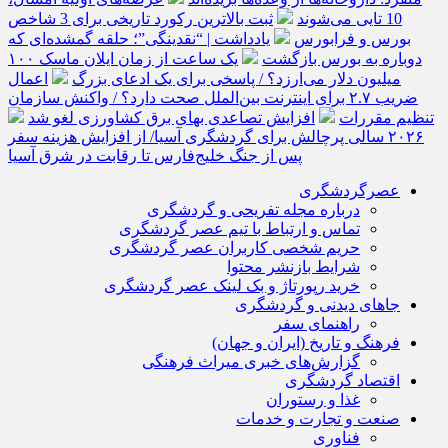
10 تایی می‌شوند
ثبت بالاترین رکورد تاریخی برای 3 شاخص
بورس و فرابورس
یادداشت | “نقدینگی”؛ حلقه گمشده‌ای که
دوباره به بورس بازگشت
یک ساعت از زمان ایلان ماسک ۱۰۰
میلیون دلار می‌ارزد؟ / پاسخی برای یک ادعای بزرگ
اعمال
ضریب ۲.۷ برای اینترنت بین‌الملل صحت دارد؟ / واکنش سازمان
تنظیم مقررات
افزایش تصاعدی بهای برق کشاورزی لغو شد
۲۰۲۶ سالی پرچالش برای گردشگری آسیا/ از افزایش هزینه سفر
پس از جنگ خلیج‌فارس تا رقابت در شرق آسیا
عصرگردشگری
درباره مجله تفریحی و گردشگری
تماس و ارتباط با تیم عصر گردشگری
حریم شخصی کاربران عصر گردشگری
شرایط بازنشر محتوا
خرید رپورتاژ و بک لینک عصر گردشگری
جاهای دیدنی و گردشگری
راهنمای سفر
فرهنگ و تاریخ (ایران و جهان)
گزارش‌های خبری میراث فرهنگی
اقتصاد گردشگری
غذا و رستوران
صنعت و تجارت و خدمات
فناوری