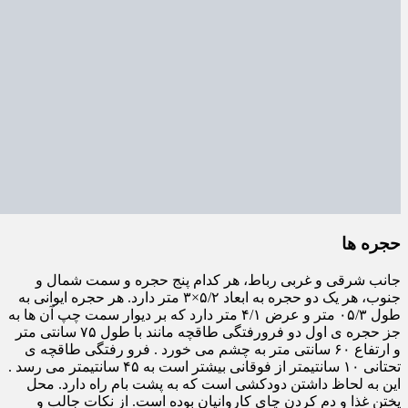
حجره ها
جانب شرقی و غربی رباط، هر کدام پنج حجره و سمت شمال و
جنوب، هر یک دو حجره به ابعاد ۵/۲×۳ متر دارد. هر حجره ایوانی به
طول ۰۵/۳ متر و عرض ۴/۱ متر دارد که بر دیوار سمت چپ آن ها به
جز حجره ی اول دو فرورفتگی طاقچه مانند با طول ۷۵ سانتی متر
و ارتفاع ۶۰ سانتی متر به چشم می خورد . فرو رفتگی طاقچه ی
تحتانی ۱۰ سانتیمتر از فوقانی بیشتر است به ۴۵ سانتیمتر می رسد .
این به لحاظ داشتن دودکشی است که به پشت بام راه دارد. محل
پختن غذا و دم کردن چای کاروانیان بوده است. از نکات جالب و