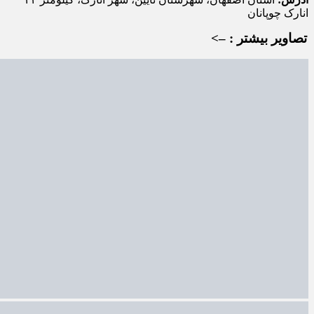
انارک چوپانان
تصاویر بیشتر : –>