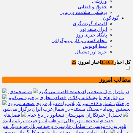
ورزشی
حقوق و قضایی
پزشکی، سلامت و زیبایی
گوناگون
اقتصاد گردشگری
ایران سفر تور
پایگاه خبری روز
مجله کسب و کار و بیوگرافی
بلیط اتوبوس
خرید ارز دیجیتال
کل اخبار
35163
اخبار امروز:
25
مطالب امروز
درمان از «یک نسخه برای همه» فاصله می گیرد
شاه‌محمدی:
با رفتارهای تابوشکنانه وکلا در فضای مجازی برخورد می‌کنیم
«رختکن شماره ۱۶» امیر کربلایی‌زاده دوباره روی صحنه می‌رود
نخستین رویداد «پیچینگ مستند» در شمال‌غرب ایران برگزار می‌شود
تجلیل از خبرنگاران شهرستان نیشابور در باغ خیام
فصل‌های
جدید «پایتخت»، «زیرخاکی» و «اسباب زحمت» برنامه آینده
تلویزیون/ «موسی»، «سلمان فارسی» و چند سریال جدید دیگر هم
می‌آیند
اولین نمایش جهانی مستند «نازول» به کارگردانی یوسف