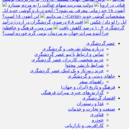
قناتی در اروپا
دولت مدیریت سهام عدالت را به مردم بسپارد
آیفون ۱۸ چه زمانی معرفی می‌شود؟ / آنچه درباره گوشی جدید اپل
می‌دانیم
این آیفون ۱۸ است؟ / «Caviar» مشخصات گوشی جدید
اپل را لو داد / عکس
افت ۷.۸ درصدی گردشگران در اردن/ درآمد
گردشگری ۱۰.۴ درصد کاهش یافت
سرزمین، فرهنگ و حافظه/
چرا آینده میراث جهان به مردمان بومی گره خورده است؟
عصرگردشگری
درباره مجله تفریحی و گردشگری
تماس و ارتباط با تیم عصر گردشگری
حریم شخصی کاربران عصر گردشگری
شرایط بازنشر محتوا
خرید رپورتاژ و بک لینک عصر گردشگری
جاهای دیدنی و گردشگری
راهنمای سفر
فرهنگ و تاریخ (ایران و جهان)
گزارش‌های خبری میراث فرهنگی
اقتصاد گردشگری
غذا و رستوران
صنعت و تجارت و خدمات
فناوری
خودرو
کارآفرینی و بازاریابی