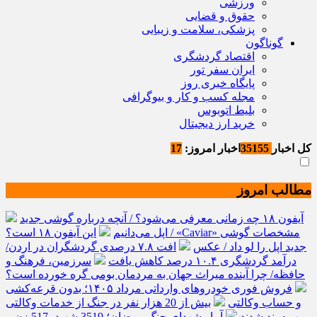
ورزشی
حقوق و قضایی
پزشکی، سلامت و زیبایی
گوناگون
اقتصاد گردشگری
ایران سفر تور
پایگاه خبری روز
مجله کسب و کار و بیوگرافی
بلیط اتوبوس
خرید ارز دیجیتال
کل اخبار
35155
اخبار امروز:
17
مطالب امروز
آیفون ۱۸ چه زمانی معرفی می‌شود؟ / آنچه درباره گوشی جدید
اپل می‌دانیم
این آیفون ۱۸ است؟ / «Caviar» مشخصات گوشی
جدید اپل را لو داد / عکس
افت ۷.۸ درصدی گردشگران در اردن/
درآمد گردشگری ۱۰.۴ درصد کاهش یافت
سرزمین، فرهنگ و
حافظه/ چرا آینده میراث جهان به مردمان بومی گره خورده است؟
فروش فوری خودروهای وارداتی مرداد ۱۴۰۵؛ بدون قرعه‌کشی
و حساب وکالتی
بیش از 20 هزار نفر در جنگ از خدمات وکالتی
بهره‌مند شدند
آمار شهدای جنگ رمضان؛ 3519 شهید، 517 زن و