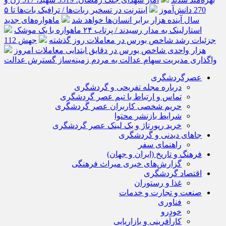
270 دانش‌آموز
اینترنت در تسخیر ربات‌ها / ترافیک بات‌ها تا ۵
سال آینده هزار برابر انسان‌ها خواهد شد
ماهواره‌های جدید
استارلینک به مدار رسیدند / پرتاب ۲۴ ماهواره با یک موشک
جزئیات رشد شاخص بورس در معاملات روز گذشته
جهش 112
هزار واحدی شاخص بورس در دقایق ابتدایی معاملات امروز
واگذاری مدیریت سهام عدالت به مردم زمینه‌ساز گسترش عدالت
عصرگردشگری
درباره مجله تفریحی و گردشگری
تماس و ارتباط با تیم عصر گردشگری
حریم شخصی کاربران عصر گردشگری
شرایط بازنشر محتوا
خرید رپورتاژ و بک لینک عصر گردشگری
جاهای دیدنی و گردشگری
راهنمای سفر
فرهنگ و تاریخ (ایران و جهان)
گزارش‌های خبری میراث فرهنگی
اقتصاد گردشگری
غذا و رستوران
صنعت و تجارت و خدمات
فناوری
خودرو
کارآفرینی و بازاریابی