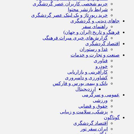
حریم شخصی کاربران عصر گردشگری
شرایط بازنشر محتوا
خرید رپورتاژ و بک لینک عصر گردشگری
جاهای دیدنی و گردشگری
راهنمای سفر
فرهنگ و تاریخ (ایران و جهان)
گزارش‌های خبری میراث فرهنگی
اقتصاد گردشگری
غذا و رستوران
صنعت و تجارت و خدمات
فناوری
خودرو
کارآفرینی و بازاریابی
کشاورزی و دامپروری
بانک و بیمه، بورس و فارکس
ارزدیجیتال
عمومی و سرگرمی
ورزشی
حقوق و قضایی
پزشکی، سلامت و زیبایی
گوناگون
اقتصاد گردشگری
ایران سفر تور