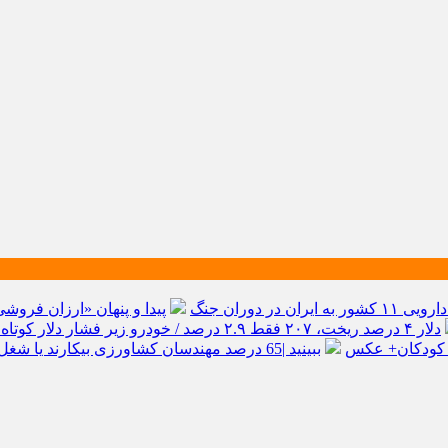
 ایران در دوران جنگ
پیدا و پنهان «ارزان فروش
دلار ۴ درصد ریخت، ۲۰۷ فقط ۲.۹ درصد / خودرو زیر فشار دلار کوتاه می‌آید؟
 کودکان+ عکس
ببینید |65 درصد مهندسان کشاورزی بیکارند یا شغل تخصصی ندارند