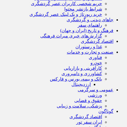
حریم شخصی کاربران عصر گردشگری
شرایط بازنشر محتوا
خرید رپورتاژ و بک لینک عصر گردشگری
جاهای دیدنی و گردشگری
راهنمای سفر
فرهنگ و تاریخ (ایران و جهان)
گزارش‌های خبری میراث فرهنگی
اقتصاد گردشگری
غذا و رستوران
صنعت و تجارت و خدمات
فناوری
خودرو
کارآفرینی و بازاریابی
کشاورزی و دامپروری
بانک و بیمه، بورس و فارکس
ارزدیجیتال
عمومی و سرگرمی
ورزشی
حقوق و قضایی
پزشکی، سلامت و زیبایی
گوناگون
اقتصاد گردشگری
ایران سفر تور