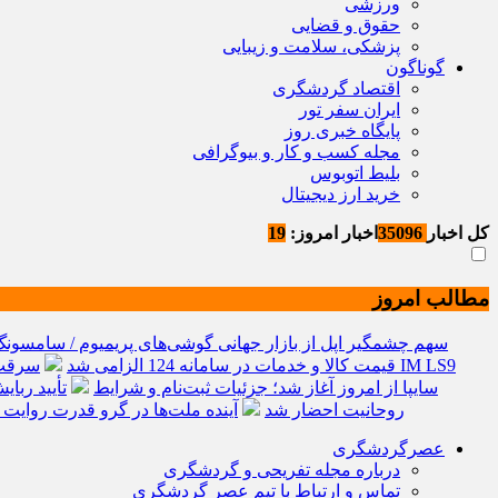
ورزشی
حقوق و قضایی
پزشکی، سلامت و زیبایی
گوناگون
اقتصاد گردشگری
ایران سفر تور
پایگاه خبری روز
مجله کسب و کار و بیوگرافی
بلیط اتوبوس
خرید ارز دیجیتال
کل اخبار
35096
اخبار امروز:
19
مطالب امروز
سهم چشمگیر اپل از بازار جهانی گوشی‌های پریمیوم / سامسونگ 
قیمت کالا و خدمات در سامانه 124 الزامی شد
سرقت گنجینه ۲۵۰۰ ساله، فرانسه را به بازنگری
فروش کوییک S سایپا از امروز آغاز شد؛ جزئیات ثبت‌نام و شرایط
تأیید ربا
روحانیت احضار شد
آینده ملت‌ها در گرو قدرت روایت
عصرگردشگری
درباره مجله تفریحی و گردشگری
تماس و ارتباط با تیم عصر گردشگری