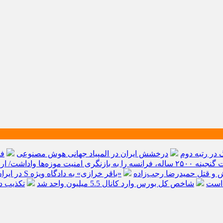
در رتبه دوم
درخشش ایران در المپیاد جهانی هوش مصنوعی
فائ
 امنیت موزه‌ها واداشت/ ارائه طرح ۳۳ ماده‌ای برای صیانت از میراث‌فرهنگی
یش و قتل حمیدرضا رجب‌زاده
«باقر خرازی» به دادگاه ویژه
توسط نیکا موتور ، لوکس ترین شاسی بلند EREV د
 است
شاخص کل بورس وارد کانال 5.5 میلیون واحد شد
تکذیب درآمدهای 