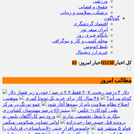
ورزشی
حقوق و قضایی
پزشکی، سلامت و زیبایی
گوناگون
اقتصاد گردشگری
ایران سفر تور
پایگاه خبری روز
مجله کسب و کار و بیوگرافی
بلیط اتوبوس
خرید ارز دیجیتال
کل اخبار
35138
اخبار امروز:
61
مطالب امروز
دلار ۴ درصد ریخت، ۲۰۷ فقط ۲.۹ درصد / خودرو زیر فشار دلار
کوتاه می‌آید؟
۴۸ سال کار برای خرید یک تویوتا کمری
موهبتی:
اصلاح نظام سلامت باید از بیمه‌ها آغاز شود
عمو پورنگ در مرکز
طبی کودکان+ عکس
ببینید |65 درصد مهندسان کشاورزی
بیکارند یا شغل تخصصی ندارند
ورود تیم کارآگاهان پلیس به
پرونده قتل حمیدرضا رجب‌زاده
اولین تصاویر شیائومی میکس
فولد ۵ منتشر شد
جاسوس‌افزار چینی «لایت‌اسپای»، قربانیان را