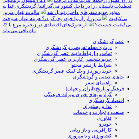
در ۱۳ کشور ازجمله آمریکا هدف گرفت
۲۵.۲ میلیون بریتانیایی
تعطیلات تابستانی را در داخل کشور می‌گذرانند/ گردشگری غذا به
موتور جدید سفرهای داخلی تبدیل شد
مالیات پنهان بنزین
بی‌کیفیت
بنزین ارزان یا خودروی گران؟ هزینه پنهان سوخت
بی‌کیفیت چیست؟
اثر شوک‌های اقتصادی در زنجیره مرغ تا 22
ماه باقی می‌ماند
عصرگردشگری
درباره مجله تفریحی و گردشگری
تماس و ارتباط با تیم عصر گردشگری
حریم شخصی کاربران عصر گردشگری
شرایط بازنشر محتوا
خرید رپورتاژ و بک لینک عصر گردشگری
جاهای دیدنی و گردشگری
راهنمای سفر
فرهنگ و تاریخ (ایران و جهان)
گزارش‌های خبری میراث فرهنگی
اقتصاد گردشگری
غذا و رستوران
صنعت و تجارت و خدمات
فناوری
خودرو
کارآفرینی و بازاریابی
کشاورزی و دامپروری