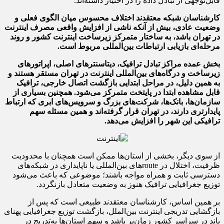
قابل‌توجهی از تبادل داده را در اختیار داشته‌اند.
کارشناسان شبکه معتقدند اختلاف محسوس میان الگوی فعلی و
وضعیت عادی، بیش از آنکه ناشی از افزایش واقعی مصرف اینترنت
در تهران باشد، به ساختار متمرکز زیرساخت اینترنت کشور و روند
مرحله‌ای بازیابی ارتباطات بین‌المللی مربوط است.
بخش عمده مراکز تبادل ترافیک، دیتاسنترهای اصلی، اپراتورهای
زیرساخت و درگاه‌های بین‌المللی اینترنت در تهران مستقر هستند و
به همین دلیل، در مراحل ابتدایی بازگشت اتصال خارجی، ترافیک
قابل مشاهده ابتدا در پایتخت متمرکز می‌شود. همچنین بسیاری از
سازمان‌ها، بانک‌ها، شرکت‌های بزرگ و سرویس‌های ابری که ارتباط
پایدارتری دارند، در تهران قرار گرفته‌اند و همین مسئله سهم
ترافیکی این شهر را افزایش می‌دهد.
از سوی دیگر، بخشی از استان‌ها ممکن است همچنان با محدودیت
ظرفیت، اختلال در routeهای بین‌المللی یا ناپایداری در شبکه‌های
دسترسی ثابت و همراه مواجه باشند؛ موضوعی که باعث می‌شود
توزیع جغرافیایی ترافیک هنوز به وضعیت متعادل بازنگردد.
بر همین اساس، کارشناسان معتقدند طبیعی است که پس از
بازگشایی تدریجی اینترنت بین‌الملل، بازگشت توزیع جغرافیایی پهنای
باند در سراسر کشور زمان‌بر باشد و سهم استان‌ها به‌تدریج در