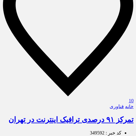
10
خانه
فناوری
تمرکز ۹۱ درصدی ترافیک اینترنت در تهران
کد خبر : 349592