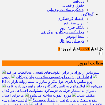
ورزشی
حقوق و قضایی
پزشکی، سلامت و زیبایی
گوناگون
اقتصاد گردشگری
ایران سفر تور
پایگاه خبری روز
مجله کسب و کار و بیوگرافی
بلیط اتوبوس
خرید ارز دیجیتال
کل اخبار
35053
اخبار امروز:
2
مطالب امروز
شیرمادر از نوزاد در برابر عفونت‌های تنفسی محافظت می‌کند
ارتباط افزایش دما و تضعیف سلامت روان کودکان
ردمی
K100 پرو مکس با باتری غول‌پیکر و شارژ بی‌سیم روانه بازار
می‌شود
اولتیماتوم به تامین‌کنندگان ذخایر راهبردی دارو+نامه
ناشران به انتشار جزئیات هزینه‌کرد مسئولیت اجتماعی در کدال
مکلف شدند
موزه الموت ساخته می‌شود
ماجرای اعمال
ضریب ۲.۷ برای اینترنت بین‌الملل چیست؟
ارائه دو میلیون و
۴۲۶ هزار خدمت بهداشتی و درمانی به زائران
ظفرقندی: توسعه