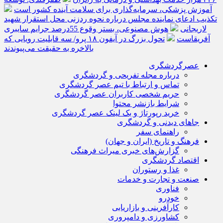
آموزش پزشکی، سرمایه‌گذاری برای سلامت آینده کشور است
تکذیب ادعای نماینده مجلس درباره نحوه ردزنی محل استقرار شهید
لاریجانی
هوش مصنوعی، بستر وقوع 55درصد جرایم سایبری
آفریقاست
تحول بزرگ در آیفون ۱۸ پرو/ سه قابلیت رویایی که
بالاخره به حقیقت می‌پیوندند
عصرگردشگری
درباره مجله تفریحی و گردشگری
تماس و ارتباط با تیم عصر گردشگری
حریم شخصی کاربران عصر گردشگری
شرایط بازنشر محتوا
خرید رپورتاژ و بک لینک عصر گردشگری
جاهای دیدنی و گردشگری
راهنمای سفر
فرهنگ و تاریخ (ایران و جهان)
گزارش‌های خبری میراث فرهنگی
اقتصاد گردشگری
غذا و رستوران
صنعت و تجارت و خدمات
فناوری
خودرو
کارآفرینی و بازاریابی
کشاورزی و دامپروری