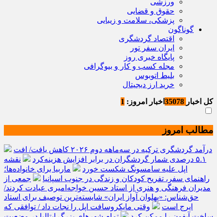
ورزشی
حقوق و قضایی
پزشکی، سلامت و زیبایی
گوناگون
اقتصاد گردشگری
ایران سفر تور
پایگاه خبری روز
مجله کسب و کار و بیوگرافی
بلیط اتوبوس
خرید ارز دیجیتال
کل اخبار
35078
اخبار امروز:
1
مطالب امروز
درآمد گردشگری ترکیه در سه‌ماهه دوم ۲۰۲۶ کاهش یافت/ افت
۵.۱ درصدی شمار گردشگران در برابر افزایش هزینه‌کرد
نقشه
اپل علیه سامسونگ شکست خورد
ماربیا برای خانواده‌ها؛
راهنمای سفر، تفریح کودکان و زندگی در جنوب اسپانیا
جمعی از
مدیران فرهنگی و هنری از استاد حسین خواجه‌امیری عیادت کردند/
حق‌شناس: «پهلوان آواز ایران» شایسته‌ترین توصیف برای استاد
ایرج است
وقتی مایکروسافت اپل را نجات داد / توافقی که
ساخت آیفون را ممکن کرد
تمام شهرهای بزرگ ایتالیا در وضعیت