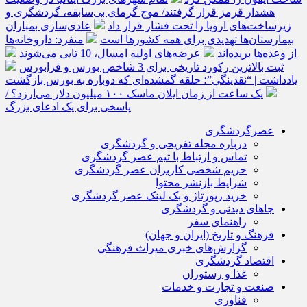
هشدار قرمز قرار گرفتند/ موج گرمای بی‌سابقه، گردشگری و
زیرساخت‌های اروپا را تحت فشار قرار داد
عادی‌سازی بمباران
بیمارستان‌ها تهدیدی برای همه کشورها است
منفرد: داروخانه‌ها
از وعده‌ها بریده‌اند
عرضه‌های اولیه امسال، 10 تایی می‌شوند
ثبت بالاترین رکورد تاریخی برای 3 شاخص بورس و فرابورس
یادداشت | “نقدینگی”؛ حلقه گمشده‌ای که دوباره به بورس بازگشت
یک ساعت از زمان ایلان ماسک ۱۰۰ میلیون دلار می‌ارزد؟ /
پاسخی برای یک ادعای بزرگ
عصرگردشگری
درباره مجله تفریحی و گردشگری
تماس و ارتباط با تیم عصر گردشگری
حریم شخصی کاربران عصر گردشگری
شرایط بازنشر محتوا
خرید رپورتاژ و بک لینک عصر گردشگری
جاهای دیدنی و گردشگری
راهنمای سفر
فرهنگ و تاریخ (ایران و جهان)
گزارش‌های خبری میراث فرهنگی
اقتصاد گردشگری
غذا و رستوران
صنعت و تجارت و خدمات
فناوری