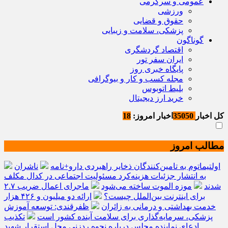
عمومی و سرگرمی
ورزشی
حقوق و قضایی
پزشکی، سلامت و زیبایی
گوناگون
اقتصاد گردشگری
ایران سفر تور
پایگاه خبری روز
مجله کسب و کار و بیوگرافی
بلیط اتوبوس
خرید ارز دیجیتال
کل اخبار
35050
اخبار امروز:
18
مطالب امروز
اولتیماتوم به تامین‌کنندگان ذخایر راهبردی دارو+نامه
ناشران
به انتشار جزئیات هزینه‌کرد مسئولیت اجتماعی در کدال مکلف
شدند
موزه الموت ساخته می‌شود
ماجرای اعمال ضریب ۲.۷
برای اینترنت بین‌الملل چیست؟
ارائه دو میلیون و ۴۲۶ هزار
خدمت بهداشتی و درمانی به زائران
ظفرقندی: توسعه آموزش
پزشکی، سرمایه‌گذاری برای سلامت آینده کشور است
تکذیب
ادعای نماینده مجلس درباره نحوه ردزنی محل استقرار شهید