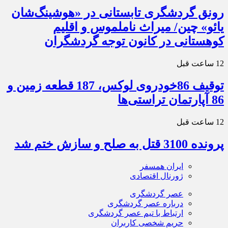
رونق گردشگری تابستانی در «هوشینگ‌شان
یائو» چین/ میراث ناملموس و اقلیم
کوهستانی در کانون توجه گردشگران
12 ساعت قبل
توقیف 86خودروی لوکس، 187 قطعه زمین و
86 آپارتمان تراستی‌ها
12 ساعت قبل
پرونده 3100 قتل به صلح و سازش ختم شد
ایران همسفر
ژورنال اقتصادی
عصر گردشگری
درباره عصر گردشگری
ارتباط با تیم عصر گردشگری
حریم شخصی کاربران