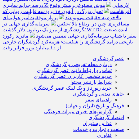
لاریجانی
هوش مصنوعی، بستر وقوع 55درصد جرایم سایبری
آفریقاست
تحول بزرگ در آیفون ۱۸ پرو/ سه قابلیت رویایی که
بالاخره به حقیقت می‌پیوندند
پرواز موفقیت‌آمیز هواپیمای
مسافربری چین در ارتفاع بالا /عکس
سرمایه‌گذاری جهانی در
گردشگری از مرز یک تریلیون دلار گذشت/ WTTC: آینده صنعت
سفر با شتاب سرمایه‌گذاری جهانی تضمین می‌شود
مادرید رکورد
تاریخی درآمد گردشگری را شکست/ هزینه‌کرد گردشگران خارجی
از ۱۰ میلیارد یورو فراتر رفت
عصرگردشگری
درباره مجله تفریحی و گردشگری
تماس و ارتباط با تیم عصر گردشگری
حریم شخصی کاربران عصر گردشگری
شرایط بازنشر محتوا
خرید رپورتاژ و بک لینک عصر گردشگری
جاهای دیدنی و گردشگری
راهنمای سفر
فرهنگ و تاریخ (ایران و جهان)
گزارش‌های خبری میراث فرهنگی
اقتصاد گردشگری
غذا و رستوران
صنعت و تجارت و خدمات
فناوری