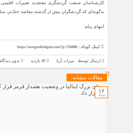
کارشناسان صنعت گردشگری معتقدند تغییرات اقلیمی به
به‌گونه‌ای که گردشگران بیش از گذشته مقاصد خنک‌تر، من
انتهای پیام/
لینک کوتاه :
https://asregardeshgari.com/?p=356888
ارسال توسط :
میراث آریا
48 بازدید
بدون دیدگاه
مقالات مشابه:
۱۶
مرداد