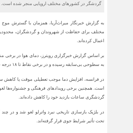
گردشگر در کشورهای مختلف اروپایی منجر شده است.
به گزارش خبرنگار میراث‌آریا، همزمان با گسترش موج 
مختلف برای حفاظت از شهروندان و گردشگران، محدودیت‌ها
بط عمومی
البرز
کا
اعمال کرده‌اند.
ابقه مالی و
مقاله خیلی کاربردی بود. اگر
اگر
ات در
کسی برای اولین بار به پوکت
مدن
سنجی بستگی
سفر می‌کنه و هم دسترسی
انت
بر اساس گزارش خبرگزاری رویترز، دمای هوا در برخی مناطق
داخت منظم
خوب به جاذبه‌ها براش مهمه و
پات
هم آ
به سطوحی بی‌سابقه رسیده و در برخی نقاط تا ۱۸ درجه سانتی‌گراد بالاتر از میانگین فصلی ثبت شده است.
در فرانسه، افزایش دما موجب تعطیلی موقت یا کاهش س
است. همچنین برخی رویدادهای فرهنگی و جشنواره‌ها لغو ی
گردشگری ساعات بازدید خود را کاهش داده‌اند.
در بلژیک بازسازی تاریخی نبرد واترلو لغو شد و در چن
تحت تأثیر شرایط جوی قرار گرفته‌اند.