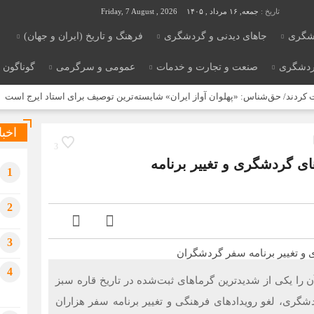
تاریخ :
جمعه, ۱۶ مرداد , ۱۴۰۵
Friday, 7 August , 2026
شگری
جاهای دیدنی و گردشگری
فرهنگ و تاریخ (ایران و جهان)
ردشگری
صنعت و تجارت و خدمات
عمومی و سرگرمی
گوناگون
 کردند/ حق‌شناس: «پهلوان آواز ایران» شایسته‌ترین توصیف برای استاد ایرج است
کن کرد
اخبا
 گرمای بی‌سابقه، گردشگری و زیرساخت‌های اروپا را تحت فشار قرار داد
3
ای گردشگری و تغییر برنامه
منفرد: داروخانه‌ها از وعده‌ها بریده‌اند
عرضه‌های اولیه امسال، 10 تایی می‌شوند
1
یادداشت | “نقدینگی”؛ حلقه گمشده‌ای که دوباره به بورس بازگشت
2
اعمال ضریب ۲.۷ برای اینترنت بین‌الملل صحت دارد؟ / واکنش سازمان تنظیم مقررات
3
4
ن را یکی از شدیدترین گرماهای ثبت‌شده در تاریخ قاره سبز
شگری، لغو رویدادهای فرهنگی و تغییر برنامه سفر هزاران