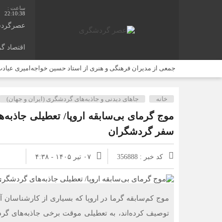
22:10:39
عصرگرد
اقتصاد گ
جمعی از مدیران فرهنگی و هنری از استاد حسین خواجه‌امیری عیادت
وقتی مایکروسافت اپل را نجات داد / توافقی که ساخت آیفون را مم
خانه
جاهای دیدنی و جاذبه‌های گردشگری (ایران و جهان)
تمام شهرهای بزرگ ایتالیا در وضعیت هشدار قرمز قرار گرفتند/ موج
موج گرمای بی‌سابقه اروپا/ تعطیلی جاذبه‌ه
عادی‌سازی بمباران بیمارستان‌ها تهدیدی برای همه کشورها است
سفر گردشگران
ثبت بالاترین رکورد تاریخی برای 3 شاخص بورس و فرابورس
یک ساعت از زمان ایلان ماسک ۱۰۰ میلیون دلار می‌ارزد؟ / پاسخی برای یک ادعای بزرگ
کد خبر : 356888
۰۷ تیر ۱۴۰۵ - ۴:۳۸
افزایش تصاعدی بهای برق کشاورزی لغو شد
۲۰۲۶ سالی پرچالش برای گردشگری آسیا/ از افزایش هزینه سفر پس از جنگ خلیج‌فارس تا رقابت در شرق آسیا
موج کم‌سابقه گرما در اروپا که بسیاری از کارشناسان آ
توصیف کرده‌اند، به تعطیلی موقت برخی جاذبه‌های گرد