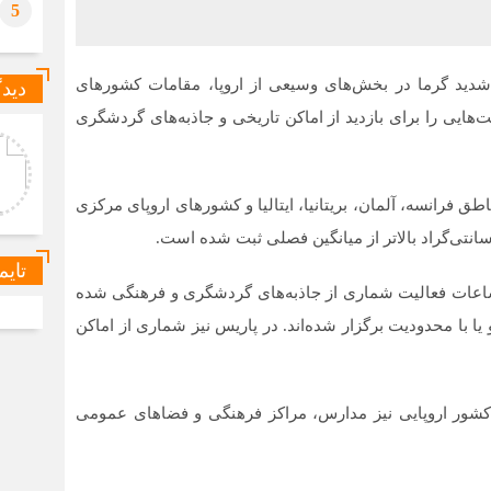
5
شدید گرما در بخش‌های وسیعی از اروپا، مقامات کشورهای
دیدگ
یی را برای بازدید از اماکن تاریخی و جاذبه‌های گردشگری
رشناس روابط عمومی
داودی
 تعادل بین آرامش و دسترسی
واقعاً رزرو هتل در زمستان
ظر باشه، معمولاً کارون و کاتا
اختلاف قیمت محسوسی با
خاب‌های متعادل‌تری نسبت به
فصل‌های شلوغ دارد یا فقط در
 فرانسه، آلمان، بریتانیا، ایتالیا و کشورهای اروپای مرکزی
ونگ هستن. هم فض
بعضی هتل‌ها این‌طور است؟
تایم
اعات فعالیت شماری از جاذبه‌های گردشگری و فرهنگی شده
ا با محدودیت برگزار شده‌اند. در پاریس نیز شماری از اماکن
د کشور اروپایی نیز مدارس، مراکز فرهنگی و فضاهای عمومی