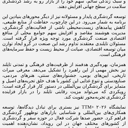
و سبک زندگی سالم، سهم خود را از بازار رو به رشد گردشگری
سلامت در سطح جهانی افزایش دهند.
توسعه گردشگری پایدار و مسئولانه نیز از دیگر محورهای بنیادین این
برنامه به شمار می‌رود. در این چارچوب، حفاظت از منابع طبیعی،
کاهش پیامدهای زیست‌محیطی ناشی از فعالیت‌های گردشگری،
مدیریت هوشمند مقاصد و افزایش سهم جوامع محلی از منافع
اقتصادی صنعت گردشگری مورد توجه ویژه قرار گرفته است.
مسئولان تایلندی معتقدند تداوم رشد این صنعت در گرو ایجاد توازن
میان توسعه اقتصادی، صیانت از محیط زیست و حفظ سرمایه‌های
فرهنگی است.
همزمان، بهره‌گیری هدفمند از ظرفیت‌های فرهنگی و تمدنی تایلند
نیز بخش مهمی از این راهبرد را تشکیل می‌دهد. معرفی میراث
تاریخی، آیین‌های بومی، جشنواره‌های سنتی، هنرهای مردمی،
صنایع‌دستی و تنوع غذایی این کشور با هدف خلق تجربه‌های اصیل و
متمایز برای گردشگران بین‌المللی در دستور کار قرار گرفته است؛
رویکردی که می‌تواند مزیت رقابتی تایلند را در بازار فزاینده
گردشگری تجربه‌محور تقویت کند.
نمایشگاه TTM+ ۲۰۲۶ نیز بستری برای تبادل دیدگاه‌ها، توسعه
همکاری‌های بین‌المللی و شناسایی بازارهای نوظهور گردشگری
فراهم کرد. حضور صدها شرکت فعال در حوزه سفر و گردشگری
از کشورهای مختلف جهان در این رویداد، نشان‌دهنده اهمیت