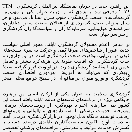
این راهبرد جدید در جریان نمایشگاه بین‌المللی گردشگری TTM+
۲۰۲۶ معرفی شد؛ رویدادی که از آن به عنوان یکی از مهم‌ترین
گردهمایی‌های صنعت گردشگری جنوب شرق آسیا یاد می‌شود و هر
سال میزبان طیف گسترده‌ای از فعالان صنعت سفر، هتلداران،
شرکت‌های هواپیمایی، سرمایه‌گذاران و سیاست‌گذاران گردشگری
از سراسر جهان است.
بر اساس اعلام مسئولان گردشگری تایلند، محور اصلی سیاست
جدید، عبور از شاخص‌های صرفا کمی و حرکت به سوی سنجه‌های
کیفی در ارزیابی موفقیت صنعت گردشگری است. در این چارچوب،
جذب گردشگرانی که اقامت طولانی‌تر، هزینه‌کرد بیشتر و تعامل
عمیق‌تری با مقاصد گردشگری دارند، در اولویت قرار گرفته است؛
رویکردی که می‌تواند به افزایش بهره‌وری اقتصادی صنعت
گردشگری و توزیع متوازن‌تر منافع آن در سطح جوامع محلی منجر
شود.
گردشگری سلامت به عنوان یکی از ارکان اصلی این راهبرد،
جایگاهی ویژه در برنامه‌های توسعه‌ای دولت تایلند یافته است. این
کشور طی سال‌های اخیر با بهره‌گیری از زیرساخت‌های درمانی
پیشرفته، خدمات پزشکی با استانداردهای بین‌المللی و هزینه‌های
رقابتی، توانسته جایگاه قابل توجهی در بازار گردشگری درمانی آسیا
به دست آورد. اکنون سیاست‌گذاران تایلندی درصدد هستند با
گسترش خدمات مرتبط با تندرستی، مراقبت‌های پزشکی تخصصی