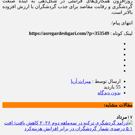
روزافزون همکاری‌های فراملی در شکل‌دهی به آینده صنعت
گردشگری و رقابت مقاصد برای جذب گردشگران با ارزش افزوده
بالاتر است.
انتهای پیام/
لینک کوتاه :
https://asregardeshgari.com/?p=353549
ارسال توسط :
میراث آریا
55 بازدید
بدون دیدگاه
مقالات مشابه:
۱۷
مرداد