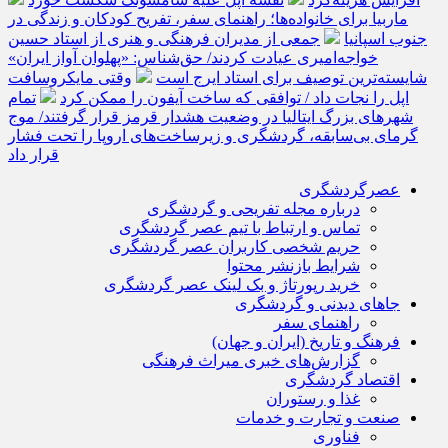
ماربیا برای خانواده‌ها؛ راهنمای سفر، تفریح کودکان و زندگی در
جنوب اسپانیا
جمعی از مدیران فرهنگی و هنری از استاد حسین
خواجه‌امیری عیادت کردند/ حق‌شناس: «پهلوان آواز ایران»
شایسته‌ترین توصیف برای استاد ایرج است
وقتی مایکروسافت
اپل را نجات داد / توافقی که ساخت آیفون را ممکن کرد
تمام
شهرهای بزرگ ایتالیا در وضعیت هشدار قرمز قرار گرفتند/ موج
گرمای بی‌سابقه، گردشگری و زیرساخت‌های اروپا را تحت فشار
قرار داد
عصرگردشگری
درباره مجله تفریحی و گردشگری
تماس و ارتباط با تیم عصر گردشگری
حریم شخصی کاربران عصر گردشگری
شرایط بازنشر محتوا
خرید رپورتاژ و بک لینک عصر گردشگری
جاهای دیدنی و گردشگری
راهنمای سفر
فرهنگ و تاریخ (ایران و جهان)
گزارش‌های خبری میراث فرهنگی
اقتصاد گردشگری
غذا و رستوران
صنعت و تجارت و خدمات
فناوری