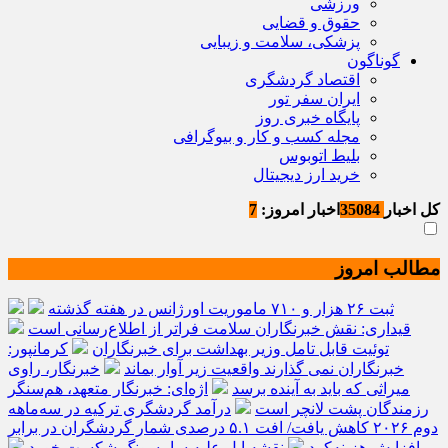
ورزشی
حقوق و قضایی
پزشکی، سلامت و زیبایی
گوناگون
اقتصاد گردشگری
ایران سفر تور
پایگاه خبری روز
مجله کسب و کار و بیوگرافی
بلیط اتوبوس
خرید ارز دیجیتال
کل اخبار
35084
اخبار امروز:
7
مطالب امروز
ثبت ۲۶ هزار و ۷۱۰ ماموریت اورژانس در هفته گذشته
قیداری: نقش خبرنگاران سلامت فراتر از اطلاع‌رسانی است
توئیت قابل تامل وزیر بهداشت برای خبرنگاران
کرمانپور:
خبرنگاران نمی گذارند واقعیت زیر آوار بماند
خبرنگار، راوی
میراثی که باید به آینده برسد
اژه‌ای: خبرنگار متعهد، هم‌سنگر
رزمندگان پشت لانچر است
درآمد گردشگری ترکیه در سه‌ماهه
دوم ۲۰۲۶ کاهش یافت/ افت ۵.۱ درصدی شمار گردشگران در برابر
افزایش هزینه‌کرد
نقشه اپل علیه سامسونگ شکست خورد