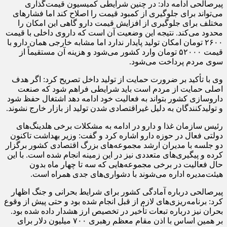
پیرصالحی ادامه داد: در چنین شرایطی کمیسیون قیمت‌گذاری
می‌تواند برای جلوگیری از کمبود قیمت را اصلاح کند اما فشارهای
مختلف برای جلوگیری از افزایش قیمت دارو گاهی این امکان را
محدود می‌کند. نتیجه این وضعیت آن است که داروی داخلی با قیمت
۲۶۰۰ تومان امکان تولید پایدار ندارد اما مشابه خارجی همان دارو با
قیمت ۵۲۰۰۰ تومان وارد کشور می‌شود و هزینه آن مستقیماً از
سوی مردم پرداخت می‌شود.
وی با تأکید بر ضرورت حمایت از تولید داخل تصریح کرد: اگر هدف
اصلی حمایت از مردم است باید شرایطی فراهم شود که صنعت
داروسازی کشور بتواند به فعالیت خود ادامه دهد اشتغال حفظ شود
و تولیدکنندگان به دلیل غیراقتصادی شدن تولید از بازار خارج نشوند.
رئیس سازمان غذا و دارو در ادامه به مشکلات برخی هلدینگ‌های
دولتی فعال در حوزه دارو اشاره کرد و گفت: وزیر بهداشت تاکنون
دو جلسه با مدیران ارشد مجموعه‌های بزرگ اقتصادی کشور برگزار
کرده و پیگیری‌های متعددی نیز در این زمینه انجام شده است. با این
حال فعالیت در برخی مجموعه‌هایی که سه تا چهار ماه بدون
هیئت‌مدیره اداره می‌شوند با دشواری‌های جدی همراه است.
پیرصالحی درباره آمادگی کشور برای شرایط بحرانی و جنگ اظهار
کرد: برنامه‌ریزی‌های لازم از قبل انجام شده بود و حتی پیش از وقوع
بحران نیز درباره تبعات تأخیر در تخصیص ارز هشدار داده شده بود.
بر همین اساس با اذن مقام معظم رهبری ۷۰۰ میلیون دلار برای