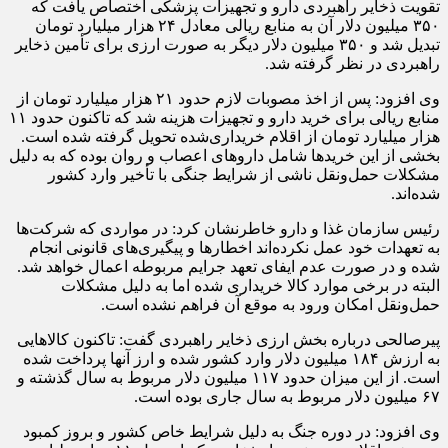
تقویت ذخایر راهبردی دارو و تجهیزات پزشکی اختصاص یافت که
۳۵۰ میلیون دلار آن به منابع ریالی معادل ۲۴ هزار میلیارد تومان
تبدیل شد و ۳۵۰ میلیون دلار دیگر به صورت ارزی برای تأمین ذخایر
راهبردی در نظر گرفته شد.
وی افزود: پس از اخذ مصوبات لازم حدود ۲۱ هزار میلیارد تومان از
منابع ریالی برای خرید دارو و تجهیزات هزینه شد که تاکنون حدود ۱۱
هزار میلیارد تومان از اقلام خریداری‌شده تحویل گرفته شده است.
بخشی از این خریدها شامل داروهای اعصاب و روان بوده که به دلیل
مشکلات حمل‌ونقل ناشی از شرایط جنگی با تأخیر وارد کشور
شده‌اند.
رئیس سازمان غذا و دارو خاطرنشان کرد: در مواردی که شرکت‌ها
به تعهدات خود عمل نکرده‌اند اخطارها و پیگیری‌های قانونی انجام
شده و در صورت عدم ایفای تعهد جرایم مربوطه اعمال خواهد شد.
البته در برخی موارد کالا خریداری شده اما به دلیل مشکلات
حمل‌ونقل امکان ورود به موقع آن فراهم نشده است.
پیرصالحی درباره بخش ارزی ذخایر راهبردی گفت: تاکنون کالاهایی
به ارزش ۱۸۴ میلیون دلار وارد کشور شده و ارز آنها پرداخت شده
است. از این میزان حدود ۱۱۷ میلیون دلار مربوط به سال گذشته و
۶۷ میلیون دلار مربوط به سال جاری بوده است.
وی افزود: در دوره جنگ به دلیل شرایط خاص کشور و بروز کمبود