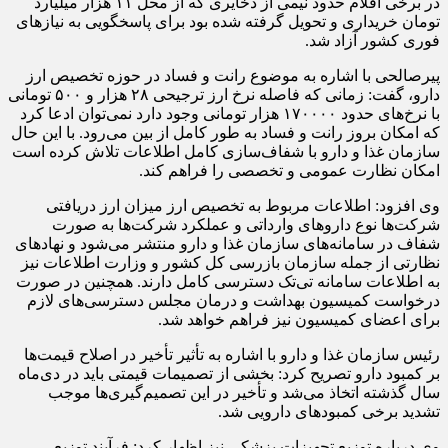
در برخی اقلام حدود نیمی از ذخایری که از محل ۱۱ هزار میلیارد
تومان خریداری و تحویل گرفته شده بود برای پاسخگویی به نیازهای
فوری کشور آزاد شد.
پیرصالحی با اشاره به موضوع رانت و فساد در حوزه تخصیص ارز
دارو، گفت: زمانی که فاصله نرخ ارز ترجیحی ۲۸ هزار و ۵۰۰ تومانی
با نرخ‌های حدود ۱۷۰۰۰۰ هزار تومانی وجود دارد نمی‌توان ادعا کرد
که امکان بروز رانت و فساد به طور کامل از بین می‌رود. با این حال
سازمان غذا و دارو با شفاف‌سازی کامل اطلاعات تلاش کرده است
امکان نظارت عمومی و تخصصی را فراهم کند.
وی افزود: اطلاعات مربوط به تخصیص ارز میزان ارز دریافتی
شرکت‌ها نوع داروهای وارداتی و عملکرد شرکت‌ها به صورت
شفاف در سامانه‌های سازمان غذا و دارو منتشر می‌شود و نهادهای
نظارتی از جمله سازمان بازرسی کل کشور و وزارت اطلاعات نیز
به اطلاعات سامانه تی‌تک دسترسی کامل دارند. همچنین در صورت
درخواست کمیسیون بهداشت و درمان مجلس دسترسی‌های لازم
برای اعضای کمیسیون نیز فراهم خواهد شد.
رئیس سازمان غذا و دارو با اشاره به تأثیر تأخیر در اصلاح قیمت‌ها
بر کمبود دارو تصریح کرد: بخشی از تصمیمات قیمتی باید در دی‌ماه
سال گذشته اتخاذ می‌شد و تأخیر در این تصمیم‌گیری‌ها موجب
تشدید برخی کمبودهای دارویی شد.
وی درباره توزیع تجهیزات پزشکی نیز اظهار کرد: فرآیند توزیع