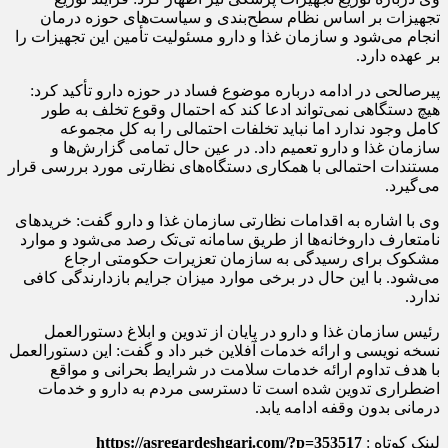
تجهیزات بر اساس نظام سطح‌بندی و سیاست‌های حوزه درمان
انجام می‌شود و سازمان غذا و دارو مسئولیت تأمین این تجهیزات را
بر عهده دارد.
پیرصالحی در ادامه درباره موضوع فساد در حوزه دارو تأکید کرد:
هیچ دستگاهی نمی‌تواند ادعا کند که احتمال وقوع تخلف به طور
کامل وجود ندارد اما نباید تخلفات احتمالی را به کل مجموعه
سازمان غذا و دارو تعمیم داد. در عین حال تمامی گزارش‌ها و
مستندات احتمالی با همکاری دستگاه‌های نظارتی مورد بررسی قرار
می‌گیرد.
وی با اشاره به اقدامات نظارتی سازمان غذا و دارو گفت: خریدهای
نامتعارف داروخانه‌ها از طریق سامانه تی‌تک رصد می‌شود و موارد
مشکوک برای رسیدگی به سازمان تعزیرات حکومتی ارجاع
می‌شود. با این حال در برخی موارد میزان جرایم بازدارندگی کافی
ندارد.
رئیس سازمان غذا و دارو در پایان از تدوین و ابلاغ دستورالعمل
نسخه‌ نویسی و ارائه خدمات آفلاین خبر داد و گفت: این دستورالعمل
با هدف تداوم ارائه خدمات سلامت در شرایط بحرانی و مواقع
اضطراری تدوین شده است تا دسترسی مردم به دارو و خدمات
درمانی بدون وقفه ادامه یابد.
لینک کوتاه :
https://asregardeshgari.com/?p=353517