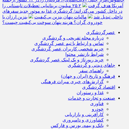
آمریکا هدف گرفت
۲۵.۲ میلیون بریتانیایی تعطیلات تابستانی را
در داخل کشور می‌گذرانند/ گردشگری غذا به موتور جدید سفرهای
داخلی تبدیل شد
مالیات پنهان بنزین بی‌کیفیت
بنزین ارزان یا
خودروی گران؟ هزینه پنهان سوخت بی‌کیفیت چیست؟
عصرگردشگری
درباره مجله تفریحی و گردشگری
تماس و ارتباط با تیم عصر گردشگری
حریم شخصی کاربران عصر گردشگری
شرایط بازنشر محتوا
خرید رپورتاژ و بک لینک عصر گردشگری
جاهای دیدنی و گردشگری
راهنمای سفر
فرهنگ و تاریخ (ایران و جهان)
گزارش‌های خبری میراث فرهنگی
اقتصاد گردشگری
غذا و رستوران
صنعت و تجارت و خدمات
فناوری
خودرو
کارآفرینی و بازاریابی
کشاورزی و دامپروری
بانک و بیمه، بورس و فارکس