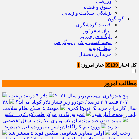
ورزشی
حقوق و قضایی
پزشکی، سلامت و زیبایی
گوناگون
اقتصاد گردشگری
ایران سفر تور
پایگاه خبری روز
مجله کسب و کار و بیوگرافی
بلیط اتوبوس
خرید ارز دیجیتال
کل اخبار
35139
اخبار امروز:
1
مطالب امروز
پنج هندزفری بی‌سیم برتر سال ۲۰۲۶
دلار ۴ درصد ریخت،
۲۰۷ فقط ۲.۹ درصد / خودرو زیر فشار دلار کوتاه می‌آید؟
۴۸
سال کار برای خرید یک تویوتا کمری
موهبتی: اصلاح نظام سلامت
باید از بیمه‌ها آغاز شود
عمو پورنگ در مرکز طبی کودکان+ عکس
ببینید |65 درصد مهندسان کشاورزی بیکارند یا شغل تخصصی
ندارند
ورود تیم کارآگاهان پلیس به پرونده قتل حمیدرضا
رجب‌زاده
اولین تصاویر شیائومی میکس فولد ۵ منتشر شد
جاسوس‌افزار چینی «لایت‌اسپای»، قربانیان را در ۱۳ کشور ازجمله