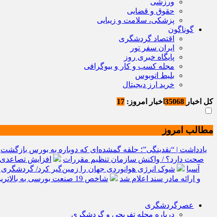
ورزشی
حقوق و قضایی
پزشکی، سلامت و زیبایی
گوناگون
اقتصاد گردشگری
ایران سفر تور
پایگاه خبری روز
مجله کسب و کار و بیوگرافی
بلیط اتوبوس
خرید ارز دیجیتال
کل اخبار
35068
اخبار امروز:
17
مطالب امروز
یادداشت | “نقدینگی”؛ حلقه گمشده‌ای که دوباره به بورس بازگشت
صحت دارد؟ / واکنش سازمان تنظیم مقررات
افزایش تصاعدی 
آسیا
شوک انرژی هوانوردی جهان را زمین‌گیر کرد/ گردشگری 
ثبت ادعا، تهیه نقشه UTM و ارائه مادر سند اعلام شد
شاخص 19 صنعت بورسی به بالاترین سطح تاریخی خود رسید
عصرگردشگری
درباره مجله تفریحی و گردشگری