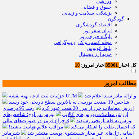
ورزشی
حقوق و قضایی
پزشکی، سلامت و زیبایی
گوناگون
اقتصاد گردشگری
ایران سفر تور
پایگاه خبری روز
مجله کسب و کار و بیوگرافی
بلیط اتوبوس
خرید ارز دیجیتال
کل اخبار
35061
اخبار امروز:
10
مطالب امروز
جزئیات ثبت ادعا، تهیه نقشه UTM و ارائه مادر سند اعلام شد
شاخص 19 صنعت بورسی به بالاترین سطح تاریخی خود رسید
ارزش معاملات خرد از مرز 20 همت عبور کرد
رشد 95 درصدی
ارزش معاملات بورس‌های کالایی
بورس در اوج؛ شاخص‌های
بورس به قله تاریخی رسیدند
8 چراغ قرمز در صورت‌های مالی
که احتمال تقلب را آشکار می‌کند
مراقب علائم هپاتیت باشید!
اسامی ژل‌های غیر مجاز شستشوی پوست منتشر شد
شیرمادر