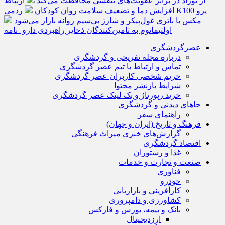
از نوزاد در برابر عفونت‌های تنفسی محافظت می‌کند
ارتباط
افزایش دما و تضعیف سلامت روان کودکان
ردمی K100 پرو
مکس با باتری غول‌پیکر و شارژ بی‌سیم روانه بازار می‌شود
اولتیماتوم به تامین‌کنندگان ذخایر راهبردی دارو+نامه
عصرگردشگری
درباره مجله تفریحی و گردشگری
تماس و ارتباط با تیم عصر گردشگری
حریم شخصی کاربران عصر گردشگری
شرایط بازنشر محتوا
خرید رپورتاژ و بک لینک عصر گردشگری
جاهای دیدنی و گردشگری
راهنمای سفر
فرهنگ و تاریخ (ایران و جهان)
گزارش‌های خبری میراث فرهنگی
اقتصاد گردشگری
غذا و رستوران
صنعت و تجارت و خدمات
فناوری
خودرو
کارآفرینی و بازاریابی
کشاورزی و دامپروری
بانک و بیمه، بورس و فارکس
ارزدیجیتال