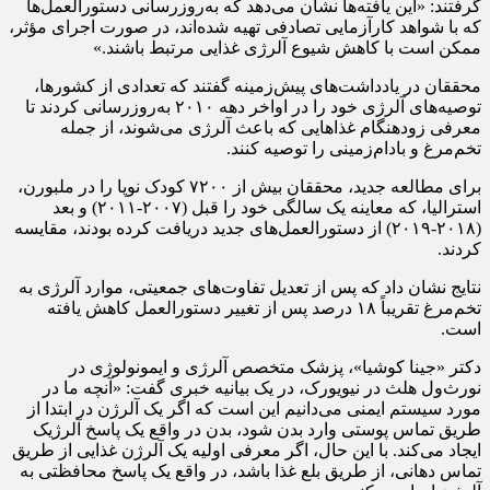
گرفتند: «این یافته‌ها نشان می‌دهد که به‌روزرسانی دستورالعمل‌ها
که با شواهد کارآزمایی تصادفی تهیه شده‌اند، در صورت اجرای مؤثر،
ممکن است با کاهش شیوع آلرژی غذایی مرتبط باشند.»
محققان در یادداشت‌های پیش‌زمینه گفتند که تعدادی از کشورها،
توصیه‌های آلرژی خود را در اواخر دهه ۲۰۱۰ به‌روزرسانی کردند تا
معرفی زودهنگام غذاهایی که باعث آلرژی می‌شوند، از جمله
تخم‌مرغ و بادام‌زمینی را توصیه کنند.
برای مطالعه جدید، محققان بیش از ۷۲۰۰ کودک نوپا را در ملبورن،
استرالیا، که معاینه یک سالگی خود را قبل (۲۰۰۷-۲۰۱۱) و بعد
(۲۰۱۸-۲۰۱۹) از دستورالعمل‌های جدید دریافت کرده بودند، مقایسه
کردند.
نتایج نشان داد که پس از تعدیل تفاوت‌های جمعیتی، موارد آلرژی به
تخم‌مرغ تقریباً ۱۸ درصد پس از تغییر دستورالعمل کاهش یافته
است.
دکتر «جینا کوشیا»، پزشک متخصص آلرژی و ایمونولوژی در
نورث‌ول هلث در نیویورک، در یک بیانیه خبری گفت: «آنچه ما در
مورد سیستم ایمنی می‌دانیم این است که اگر یک آلرژن در ابتدا از
طریق تماس پوستی وارد بدن شود، بدن در واقع یک پاسخ آلرژیک
ایجاد می‌کند. با این حال، اگر معرفی اولیه یک آلرژن غذایی از طریق
تماس دهانی، از طریق بلع غذا باشد، در واقع یک پاسخ محافظتی به