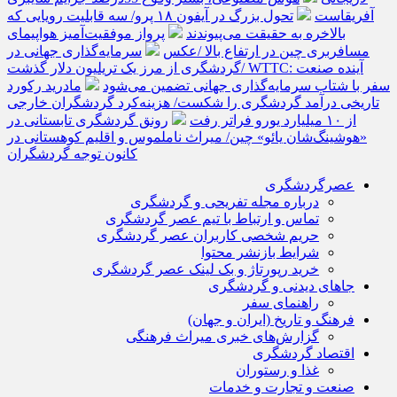
آفریقاست
تحول بزرگ در آیفون ۱۸ پرو/ سه قابلیت رویایی که
بالاخره به حقیقت می‌پیوندند
پرواز موفقیت‌آمیز هواپیمای
مسافربری چین در ارتفاع بالا /عکس
سرمایه‌گذاری جهانی در
گردشگری از مرز یک تریلیون دلار گذشت/ WTTC: آینده صنعت
سفر با شتاب سرمایه‌گذاری جهانی تضمین می‌شود
مادرید رکورد
تاریخی درآمد گردشگری را شکست/ هزینه‌کرد گردشگران خارجی
از ۱۰ میلیارد یورو فراتر رفت
رونق گردشگری تابستانی در
«هوشینگ‌شان یائو» چین/ میراث ناملموس و اقلیم کوهستانی در
کانون توجه گردشگران
عصرگردشگری
درباره مجله تفریحی و گردشگری
تماس و ارتباط با تیم عصر گردشگری
حریم شخصی کاربران عصر گردشگری
شرایط بازنشر محتوا
خرید رپورتاژ و بک لینک عصر گردشگری
جاهای دیدنی و گردشگری
راهنمای سفر
فرهنگ و تاریخ (ایران و جهان)
گزارش‌های خبری میراث فرهنگی
اقتصاد گردشگری
غذا و رستوران
صنعت و تجارت و خدمات