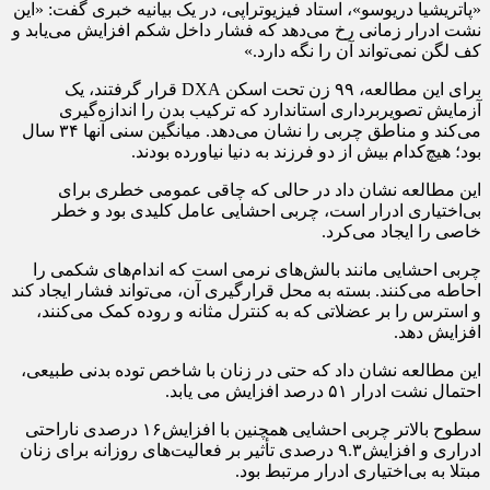
«پاتریشیا دریوسو»، استاد فیزیوتراپی، در یک بیانیه خبری گفت: «این
نشت ادرار زمانی رخ می‌دهد که فشار داخل شکم افزایش می‌یابد و
کف لگن نمی‌تواند آن را نگه دارد.»
برای این مطالعه، ۹۹ زن تحت اسکن DXA قرار گرفتند، یک
آزمایش تصویربرداری استاندارد که ترکیب بدن را اندازه‌گیری
می‌کند و مناطق چربی را نشان می‌دهد. میانگین سنی آنها ۳۴ سال
بود؛ هیچ‌کدام بیش از دو فرزند به دنیا نیاورده بودند.
این مطالعه نشان داد در حالی که چاقی عمومی خطری برای
بی‌اختیاری ادرار است، چربی احشایی عامل کلیدی بود و خطر
خاصی را ایجاد می‌کرد.
چربی احشایی مانند بالش‌های نرمی است که اندام‌های شکمی را
احاطه می‌کنند. بسته به محل قرارگیری آن، می‌تواند فشار ایجاد کند
و استرس را بر عضلاتی که به کنترل مثانه و روده کمک می‌کنند،
افزایش دهد.
این مطالعه نشان داد که حتی در زنان با شاخص توده بدنی طبیعی،
احتمال نشت ادرار ۵۱ درصد افزایش می یابد.
سطوح بالاتر چربی احشایی همچنین با افزایش۱۶ درصدی ناراحتی
ادراری و افزایش۹.۳ درصدی تأثیر بر فعالیت‌های روزانه برای زنان
مبتلا به بی‌اختیاری ادرار مرتبط بود.