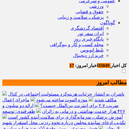
عمومی و سرگرمی
ورزشی
حقوق و قضایی
پزشکی، سلامت و زیبایی
گوناگون
اقتصاد گردشگری
ایران سفر تور
پایگاه خبری روز
مجله کسب و کار و بیوگرافی
بلیط اتوبوس
خرید ارز دیجیتال
کل اخبار
35049
اخبار امروز:
17
مطالب امروز
ناشران به انتشار جزئیات هزینه‌کرد مسئولیت اجتماعی در کدال
مکلف شدند
موزه الموت ساخته می‌شود
ماجرای اعمال
ضریب ۲.۷ برای اینترنت بین‌الملل چیست؟
ارائه دو میلیون و
۴۲۶ هزار خدمت بهداشتی و درمانی به زائران
ظفرقندی: توسعه
آموزش پزشکی، سرمایه‌گذاری برای سلامت آینده کشور است
تکذیب ادعای نماینده مجلس درباره نحوه ردزنی محل استقرار شهید
لاریجانی
هوش مصنوعی، بستر وقوع 55درصد جرایم سایبری