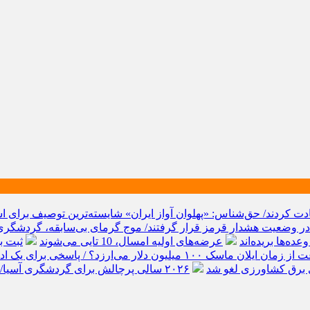
ت کردند/ حق‌شناس: «پهلوان آواز ایران» شایسته‌ترین توصیف برای ا
 در وضعیت هشدار قرمز قرار گرفتند/ موج گرمای بی‌سابقه، گردشگری 
وعده‌ها بریده‌اند
عرضه‌های اولیه امسال، 10 تایی می‌شوند
ثبت بالات
ان ماسک ۱۰۰ میلیون دلار می‌ارزد؟ / پاسخی برای یک ادعای بزرگ
 برق کشاورزی لغو شد
۲۰۲۶ سالی پرچالش برای گردشگری آسیا/ از افزایش هزینه سفر پس از جنگ خلیج‌فارس تا رقابت در شرق آسیا