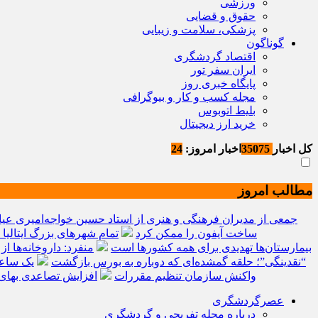
ورزشی
حقوق و قضایی
پزشکی، سلامت و زیبایی
گوناگون
اقتصاد گردشگری
ایران سفر تور
پایگاه خبری روز
مجله کسب و کار و بیوگرافی
بلیط اتوبوس
خرید ارز دیجیتال
کل اخبار
35075
اخبار امروز:
24
مطالب امروز
جمعی از مدیران فرهنگی و هنری از استاد حسین خواجه‌امیری عیاد
ساخت آیفون را ممکن کرد
تمام شهرهای بزرگ ایتالیا
بیمارستان‌ها تهدیدی برای همه کشورها است
منفرد: داروخانه‌ها از 
“نقدینگی”؛ حلقه گمشده‌ای که دوباره به بورس بازگشت
یک ساعت از زمان ایل
واکنش سازمان تنظیم مقررات
افزایش تصاعدی بهای
عصرگردشگری
درباره مجله تفریحی و گردشگری