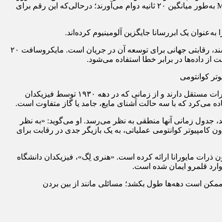
از حل آنها عاجز هستند، اما کیوبیت‌ها درعین‌حال به‌شدت حساس و ناپایدار هستند. مایکروسافت می‌گوید کیوبیت‌ها در تراشه جدید Majorana 2 به‌طور میانگین ۲۰ ثانیه دوام می‌آورند؛ درحالی‌که این رقم برای
‌عنوان یک ابررسانا جایگزین آلومینیوم کرده‌اند.
با توجه به پتانسیل این فناوری برای انجام وظایفی که درحال‌حاضر حتی برای قدرتمندترین کامپیوترهای سنتی نیز بسیار عظیم به نظر می‌رسند، رقابتی جهانی برای توسعه آن در جریان است. مایکروسافت ۲۰
ز داده‌ها در برابر خطا استفاده می‌شود.
روش این شرکت براساس بهره‌برداری از خواص «شبه‌ذره» (Quasi-particle) است. شبه‌ذرات پدیده‌هایی در فیزیک هستند که رفتاری مشابه ذرات مستقل دارند و از زمانی که در دهه ۱۹۳۰ توسط فیزیکدان
تفاده می‌کرد که با سه حالت آشنای مایع، جامد یا گاز متفاوت است.
فناوری مطابق با ادعاهایش باشد، جدول زمانی آنها منطقی به نظر می‌رسد. او می‌گوید: «به نظر
 کامپیوتر کوانتومی عملیاتی، به یک بازیگر جدی در رقابت برای
ن ذرات مایورانا ارائه کرده است. «هنری لِگ»، فیزیکدان دانشگاه
وارد قلمرو ایمان شده است.
ممکن است دهه‌ها طول بکشد؛ مسائلی مانند از بین بردن