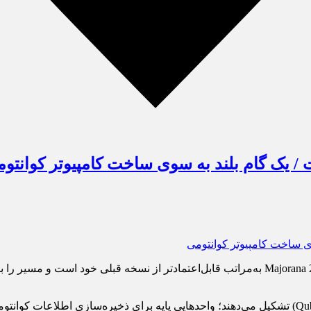
/ یک گام بلند به سوی ساخت کامپیوتر کوانتو
مایکروسافت اعلام کرده که تراشه کوانتومی جدید این شرکت با نام Majorana 2 به‌مراتب قابل‌اعت
به گزارش خبرآنلاین، هسته اصلی پردازش کوانتومی را کیوبیت‌ها (Qubits) تشکیل می‌دهند؛ واحدهایی پا