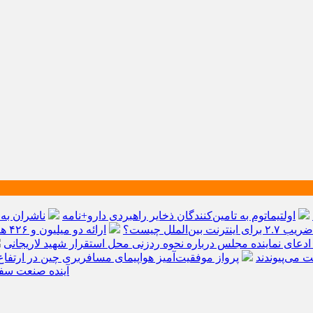
اولتیماتوم به تامین‌کنندگان ذخایر راهبردی دارو+نامه
ناشران به 
 بین‌الملل چیست؟
ارائه دو میلیون و ۴۲۶ هزار خدمت بهداشتی و درمانی به زائران
ادعای نماینده مجلس درباره نحوه ردزنی محل استقرار شهید لاریجانی
پرواز موفقیت‌آمیز هواپیمای مسافربری چین در ارتفاع
دلار گذشت/ WTTC: آ