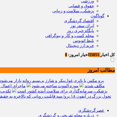
ورزشی
حقوق و قضایی
پزشکی، سلامت و زیبایی
گوناگون
اقتصاد گردشگری
ایران سفر تور
پایگاه خبری روز
مجله کسب و کار و بیوگرافی
بلیط اتوبوس
خرید ارز دیجیتال
کل اخبار
35051
اخبار امروز:
0
مطالب امروز
ردمی K100 پرو مکس با باتری غول‌پیکر و شارژ بی‌سیم روانه بازار می‌شود
مکلف شدند
موزه الموت ساخته می‌شود
ماجرای اعمال ضریب ۲.۷ برای اینترنت
پزشکی، سرمایه‌گذاری برای سلامت آینده کشور است
تکذیب 
تحول بزرگ در آیفون ۱۸ پرو/ سه قابلیت رویایی که بالاخره به حقیقت می‌پیوندند
عصرگردشگری
درباره مجله تفریحی و گردشگری