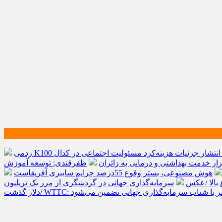
انتشار جزئیات هزینه‌کرد مسئولیت اجتماعی در کدال
ظفرقندی: توسعه آموزش
هوش مصنوعی، بستر وقوع 55درصد جرایم سایبری آفریقاست
 بالا /عکس
سرمایه‌گذاری جهانی در گردشگری از مرز یک تریلیون
ینده صنعت سفر با شتاب سرمایه‌گذاری جهانی تضمین می‌شود