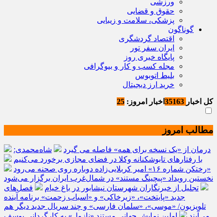
ورزشی
حقوق و قضایی
پزشکی، سلامت و زیبایی
گوناگون
اقتصاد گردشگری
ایران سفر تور
پایگاه خبری روز
مجله کسب و کار و بیوگرافی
بلیط اتوبوس
خرید ارز دیجیتال
کل اخبار
35163
اخبار امروز:
25
مطالب امروز
درمان از «یک نسخه برای همه» فاصله می گیرد
شاه‌محمدی:
با رفتارهای تابوشکنانه وکلا در فضای مجازی برخورد می‌کنیم
«رختکن شماره ۱۶» امیر کربلایی‌زاده دوباره روی صحنه می‌رود
نخستین رویداد «پیچینگ مستند» در شمال‌غرب ایران برگزار می‌شود
تجلیل از خبرنگاران شهرستان نیشابور در باغ خیام
فصل‌های
جدید «پایتخت»، «زیرخاکی» و «اسباب زحمت» برنامه آینده
تلویزیون/ «موسی»، «سلمان فارسی» و چند سریال جدید دیگر هم
می‌آیند
اولین نمایش جهانی مستند «نازول» به کارگردانی یوسف