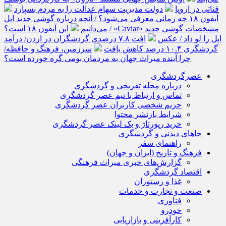
قناتی در اروپا
دولت مدیریت سهام عدالت را به مردم بسپارد
آیفون ۱۸ چه زمانی معرفی می‌شود؟ / آنچه درباره گوشی جدید اپل
می‌دانیم
این آیفون ۱۸ است؟ / «Caviar» مشخصات گوشی جدید
اپل را لو داد / عکس
افت ۷.۸ درصدی گردشگران در اردن/ درآمد
گردشگری ۱۰.۴ درصد کاهش یافت
سرزمین، فرهنگ و حافظه/
چرا آینده میراث جهان به مردمان بومی گره خورده است؟
عصرگردشگری
درباره مجله تفریحی و گردشگری
تماس و ارتباط با تیم عصر گردشگری
حریم شخصی کاربران عصر گردشگری
شرایط بازنشر محتوا
خرید رپورتاژ و بک لینک عصر گردشگری
جاهای دیدنی و گردشگری
راهنمای سفر
فرهنگ و تاریخ (ایران و جهان)
گزارش‌های خبری میراث فرهنگی
اقتصاد گردشگری
غذا و رستوران
صنعت و تجارت و خدمات
فناوری
خودرو
کارآفرینی و بازاریابی