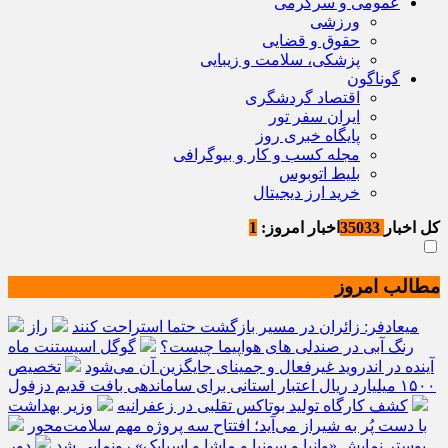
عمومی و سرگرمی
ورزشی
حقوق و قضایی
پزشکی، سلامت و زیبایی
گوناگون
اقتصاد گردشگری
ایران سفر تور
پایگاه خبری روز
مجله کسب و کار و بیوگرافی
بلیط اتوبوس
خرید ارز دیجیتال
کل اخبار
35033
اخبار امروز:
1
مطالب امروز
میعادفر: زائران در مسیر بازگشت حتما استراحت کنند
راز
رنگ آبی در صندلی های هواپیما چیست؟
گوگل اسیستنت ماه
آینده در اندروید غیرفعال و جمینای جایگزین آن می‌شود
تخصیص
۱۵۰۰ میلیارد ریال اعتبار استانی برای ساماندهی بافت قدیم دزفول
کشف کارگاه تولید بوتاکس تقلبی در زعفرانیه
وزیر بهداشت
با دست پُر به شیراز می‌آید؛ افتتاح سه پروژه مهم سلامت‌محور
پوستر نمایش «وانیا و سونیا و ماشا و اسپایک» رونمایی شد
دور