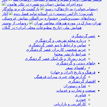
دوم اجرای نمایش «میان دو نفس» در تئاتر هامون
«بیضایی‌خوانی» به «اژدهاک» رسید
بازگشت یک برند ماندگار
تلویزیون؛ «آژانس دوستی» در آستانه تولید فصل دوم
آغاز
رویدادهای بیست‌ویکمین جشنواره بین‌المللی نمایش عروسکی
تهران–مبارک در موزه هنرهای معاصر تهران
رونمایی از پوستر
همایش ملی «تاریخ مطبوعات محلی ایران» در گیلان
عصرگردشگری
درباره مجله تفریحی و گردشگری
تماس و ارتباط با تیم عصر گردشگری
حریم شخصی کاربران عصر گردشگری
شرایط بازنشر محتوا
خرید رپورتاژ و بک لینک عصر گردشگری
جاهای دیدنی و گردشگری
راهنمای سفر
فرهنگ و تاریخ (ایران و جهان)
گزارش‌های خبری میراث فرهنگی
اقتصاد گردشگری
غذا و رستوران
صنعت و تجارت و خدمات
فناوری
خودرو
کارآفرینی و بازاریابی