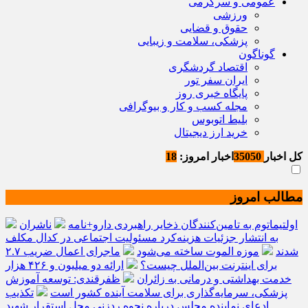
عمومی و سرگرمی
ورزشی
حقوق و قضایی
پزشکی، سلامت و زیبایی
گوناگون
اقتصاد گردشگری
ایران سفر تور
پایگاه خبری روز
مجله کسب و کار و بیوگرافی
بلیط اتوبوس
خرید ارز دیجیتال
کل اخبار
35050
اخبار امروز:
18
مطالب امروز
اولتیماتوم به تامین‌کنندگان ذخایر راهبردی دارو+نامه
ناشران
به انتشار جزئیات هزینه‌کرد مسئولیت اجتماعی در کدال مکلف
شدند
موزه الموت ساخته می‌شود
ماجرای اعمال ضریب ۲.۷
برای اینترنت بین‌الملل چیست؟
ارائه دو میلیون و ۴۲۶ هزار
خدمت بهداشتی و درمانی به زائران
ظفرقندی: توسعه آموزش
پزشکی، سرمایه‌گذاری برای سلامت آینده کشور است
تکذیب
ادعای نماینده مجلس درباره نحوه ردزنی محل استقرار شهید