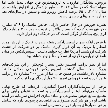
بزوس، بنیانگذار آمازون، به ثروتمندترین فرد جهان تبدیل شد. اما
سهام تسلا که در سال ۲۰۱۳ به طور چشمگیری افزایش یافت، در
سال ۲۰۲۲، با ۶۵ درصد کاهش روبرو شد و سپس در سال‌های بعد
دوباره به اوج‌های جدیدی رسید.
نشریه فوربس در حال حاضر دارایی خالص ماسک را ۸۲۶ میلیارد
دلار فهرست کرده که بسیار بالاتر از ثروت حدود ۳۰۰ میلیارد دلار
لری پیج، بنیانگذار گوگل است که در جایگاه دوم قرار دارد.
با فرض اینکه سهام اسپیس‌ایکس هفته آینده در نزدک با ارزش مورد
انتظار یا نزدیک به آن قرار گیرد، ماسک بر دو شرکت از هشت
شرکت ارزشمند آمریکا نظارت خواهد داشت. اسپیس‌ایکس در میان
نام‌های تریلیون دلاری، از تسلا و متا جلوتر خواهد بود.
اما از نظر درآمد، اسپیس‌ایکس بسیار کوچکتر از این شرکت‌های
بزرگ است. سال گذشته، اسپیس‌ایکس فروشی معادل ۱۸.۶۷
میلیارد دلار داشت. در همین حال، متا از مرز ۲۰۰ میلیارد دلار درآمد
عبور کرد و تسلا فروشی تقریبا ۹۵ میلیارد دلاری را ثبت کرد.
برخی از سرمایه‌گذاران اخیرا گمانه‌زنی کرده‌اند که طرح نهایی
ماسک می‌تواند ادغام اسپیس‌ایکس و تسلا به عنوان راهی برای
تجمیع منابع هوش مصنوعی و ساده‌سازی افزایش سرمایه در آینده
باشد. او در هر شرکت، مشوق‌های اقتصادی پرسودی دارد که شامل
برخی معیارهای بسیار دور از دسترس است.