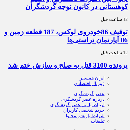
کوهستانی در کانون توجه گردشگران
12 ساعت قبل
توقیف 86خودروی لوکس، 187 قطعه زمین و
86 آپارتمان تراستی‌ها
12 ساعت قبل
پرونده 3100 قتل به صلح و سازش ختم شد
ایران همسفر
ژورنال اقتصادی
عصر گردشگری
درباره عصر گردشگری
ارتباط با تیم عصر گردشگری
حریم شخصی کاربران
شرایط بازنشر محتوا
تبلیغات