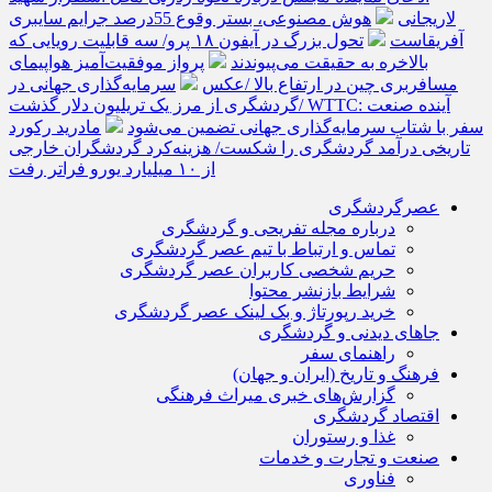
لاریجانی
هوش مصنوعی، بستر وقوع 55درصد جرایم سایبری
آفریقاست
تحول بزرگ در آیفون ۱۸ پرو/ سه قابلیت رویایی که
بالاخره به حقیقت می‌پیوندند
پرواز موفقیت‌آمیز هواپیمای
مسافربری چین در ارتفاع بالا /عکس
سرمایه‌گذاری جهانی در
گردشگری از مرز یک تریلیون دلار گذشت/ WTTC: آینده صنعت
سفر با شتاب سرمایه‌گذاری جهانی تضمین می‌شود
مادرید رکورد
تاریخی درآمد گردشگری را شکست/ هزینه‌کرد گردشگران خارجی
از ۱۰ میلیارد یورو فراتر رفت
عصرگردشگری
درباره مجله تفریحی و گردشگری
تماس و ارتباط با تیم عصر گردشگری
حریم شخصی کاربران عصر گردشگری
شرایط بازنشر محتوا
خرید رپورتاژ و بک لینک عصر گردشگری
جاهای دیدنی و گردشگری
راهنمای سفر
فرهنگ و تاریخ (ایران و جهان)
گزارش‌های خبری میراث فرهنگی
اقتصاد گردشگری
غذا و رستوران
صنعت و تجارت و خدمات
فناوری