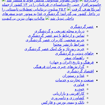
رجب‌زاده
اولین تصاویر شیائومی میکس فولد ۵ منتشر شد
جاسوس‌افزار چینی «لایت‌اسپای»، قربانیان را در ۱۳ کشور ازجمله
آمریکا هدف گرفت
۲۵.۲ میلیون بریتانیایی تعطیلات تابستانی را
در داخل کشور می‌گذرانند/ گردشگری غذا به موتور جدید سفرهای
داخلی تبدیل شد
مالیات پنهان بنزین بی‌کیفیت
عصرگردشگری
درباره مجله تفریحی و گردشگری
تماس و ارتباط با تیم عصر گردشگری
حریم شخصی کاربران عصر گردشگری
شرایط بازنشر محتوا
خرید رپورتاژ و بک لینک عصر گردشگری
جاهای دیدنی و گردشگری
راهنمای سفر
فرهنگ و تاریخ (ایران و جهان)
گزارش‌های خبری میراث فرهنگی
اقتصاد گردشگری
غذا و رستوران
صنعت و تجارت و خدمات
فناوری
خودرو
کارآفرینی و بازاریابی
کشاورزی و دامپروری
بانک و بیمه، بورس و فارکس