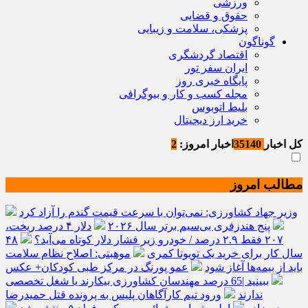
ورزشی
حقوق و قضایی
پزشکی، سلامت و زیبایی
گوناگون
اقتصاد گردشگری
ایران سفر تور
پایگاه خبری روز
مجله کسب و کار و بیوگرافی
بلیط اتوبوس
خرید ارز دیجیتال
کل اخبار
35140
اخبار امروز:
2
مطالب امروز
وزیر جهاد کشاورزی: نمی‌توان با سرعت قیمت گندم را آزاد کرد
پنج هندزفری بی‌سیم برتر سال ۲۰۲۶
دلار ۴ درصد ریخت،
۲۰۷ فقط ۲.۹ درصد / خودرو زیر فشار دلار کوتاه می‌آید؟
۴۸
سال کار برای خرید یک تویوتا کمری
موهبتی: اصلاح نظام سلامت
باید از بیمه‌ها آغاز شود
عمو پورنگ در مرکز طبی کودکان+ عکس
ببینید |65 درصد مهندسان کشاورزی بیکارند یا شغل تخصصی
ندارند
ورود تیم کارآگاهان پلیس به پرونده قتل حمیدرضا