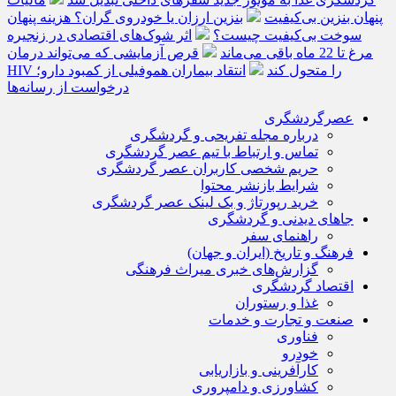
پنهان بنزین بی‌کیفیت
بنزین ارزان یا خودروی گران؟ هزینه پنهان
سوخت بی‌کیفیت چیست؟
اثر شوک‌های اقتصادی در زنجیره
مرغ تا 22 ماه باقی می‌ماند
قرص آزمایشی که می‌تواند درمان
HIV را متحول کند
انتقاد بیماران هموفیلی از کمبود دارو؛
درخواست از رسانه‌ها
عصرگردشگری
درباره مجله تفریحی و گردشگری
تماس و ارتباط با تیم عصر گردشگری
حریم شخصی کاربران عصر گردشگری
شرایط بازنشر محتوا
خرید رپورتاژ و بک لینک عصر گردشگری
جاهای دیدنی و گردشگری
راهنمای سفر
فرهنگ و تاریخ (ایران و جهان)
گزارش‌های خبری میراث فرهنگی
اقتصاد گردشگری
غذا و رستوران
صنعت و تجارت و خدمات
فناوری
خودرو
کارآفرینی و بازاریابی
کشاورزی و دامپروری