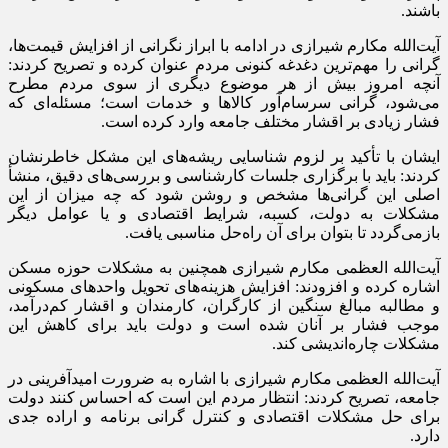
باشند.
آیت‌الله مکارم شیرازی در ادامه با ابراز نگرانی از افزایش قیمت‌ها،
گرانی را مهم‌ترین دغدغه کنونی مردم عنوان کرده و تصریح کردند:
آنچه امروز بیش از هر موضوع دیگری از سوی مردم مطرح
می‌شود، گرانی سرسام‌آور کالا‌ها و خدمات است؛ مسئله‌ای که
فشار زیادی بر اقشار مختلف جامعه وارد کرده است.
ایشان با تأکید بر لزوم شناسایی ریشه‌های این مشکل خاطرنشان
کردند: باید با برگزاری جلسات کارشناسی و بررسی‌های دقیق، منشأ
اصلی این گرانی‌ها مشخص و روشن شود که چه میزان از این
مشکلات به دولت، کسبه، شرایط اقتصادی و یا عوامل دیگر
بازمی‌گردد تا بتوان برای آن راه‌حل مناسبی یافت.
آیت‌الله العظمی مکارم شیرازی همچنین به مشکلات حوزه مسکن
اشاره کرده و افزودند: افزایش هزینه‌های تحویل واحد‌های مسکونی
و مطالبه مبالغ سنگین از کارگران، کارمندان و اقشار کم‌درآمد،
موجب فشار بر آنان شده است و دولت باید برای کاهش این
مشکلات چاره‌اندیشی کند.
آیت‌الله العظمی مکارم شیرازی با اشاره به ضرورت امیدآفرینی در
جامعه، تصریح کردند: انتظار مردم این است که احساس کنند دولت
برای حل مشکلات اقتصادی و کنترل گرانی برنامه و اراده جدی
دارد.