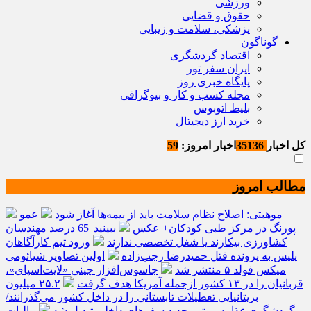
ورزشی
حقوق و قضایی
پزشکی، سلامت و زیبایی
گوناگون
اقتصاد گردشگری
ایران سفر تور
پایگاه خبری روز
مجله کسب و کار و بیوگرافی
بلیط اتوبوس
خرید ارز دیجیتال
کل اخبار
35136
اخبار امروز:
59
مطالب امروز
موهبتی: اصلاح نظام سلامت باید از بیمه‌ها آغاز شود
عمو
پورنگ در مرکز طبی کودکان+ عکس
ببینید |65 درصد مهندسان
کشاورزی بیکارند یا شغل تخصصی ندارند
ورود تیم کارآگاهان
پلیس به پرونده قتل حمیدرضا رجب‌زاده
اولین تصاویر شیائومی
میکس فولد ۵ منتشر شد
جاسوس‌افزار چینی «لایت‌اسپای»،
قربانیان را در ۱۳ کشور ازجمله آمریکا هدف گرفت
۲۵.۲ میلیون
بریتانیایی تعطیلات تابستانی را در داخل کشور می‌گذرانند/
گردشگری غذا به موتور جدید سفرهای داخلی تبدیل شد
مالیات