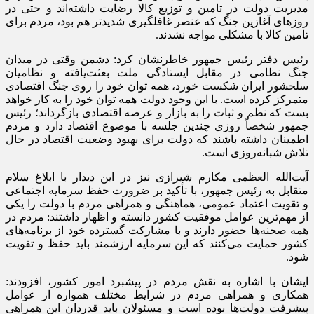
مدیریت دولت در تامین و توزیع کالا رضایت داشته‌اند و حتی در
روز‌های آغازین جنگ که عنصر غافلگیری شدیدتر هم بود، مردم برای
تامین کالا با مشکلی مواجه نشدند.
رئیس دفتر رئیس جمهور خاطرنشان کرد: دشمن وقتی در میدان
جنگ نظامی در مقابل ایستادگی ملت بعثت‌یافته و نظامیان
سلحشور ایران شکست خورد، همه توان خود را روی جنگ اقتصادی
متمرکز کرده است. با این وجود دولت همه توان خود را به کار خواهد
بست که نظم و ثبات را به بازار و عرصه اقتصادی بازگرداند؛ رئیس
جمهور شخصاً روزی چندین جلسه با موضوع اقتصاد دارد و مردم
اطمینان داشته باشند که دولت برای بهبود وضعیت اقتصاد در حال
تلاش شبانه‌روزی است.
آیت‌الله العظمی مکارم شیرازی نیز در این دیدار با ابلاغ سلام
متقابل به رئیس جمهور، با تأکید بر ضرورت حفظ سرمایه اجتماعی
و تقویت اعتماد عمومی، هماهنگی و همراهی مردم با دولت را یکی
از مهم‌ترین عوامل موفقیت کشور دانسته و اظهار داشتند: مردم در
همه صحنه‌ها حضور دارند و با مشارکت گسترده خود از برنامه‌های
کشور حمایت می‌کنند که این سرمایه ارزشمند باید حفظ و تقویت
شود.
ایشان با اشاره به نقش مردم در پیشبرد امور کشور، افزودند:
همکاری و همراهی مردم در شرایط مختلف همواره از عوامل
پیشرفت دولت‌ها بوده است و مسئولان باید قدردان این همراهی