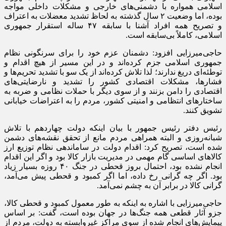
اسلامی همواره با دشمنی‌های خارجی و مشکلات داخلی مواجه
بوده، اما وضعیت ۲ سال گذشته به لحاظ تشدید معضلات به اعتراف
و تصریح همه افراد آشنا با سابقه ۴۷ ساله استقرار جمهوری
اسلامی، کاملاً بی‌سابقه است.
حاجی‌میرزایی افزود: دشمنان عزم خود را برای سرنگونی نظام
جمهوری اسلامی جزم کرده‌اند و در این مسیر از هیچ اقدام و
توطئه‌ای دریغ ندارند؛ لذا تلاش کرده‌اند از یک سو با تشدید تحریم‌ها و
فشارها، مشکلات اقتصادی کشور را تشدید و نارضایتی‌های
اقتصادی را دامن بزنند و از سوی دیگر با حملات نظامی و ضربه به
ساختار‌های انتظامی و امنیتی کشور، مردم را به اعتراضات خیابانی
تشویق کنند.
رئیس دفتر رئیس جمهور با بیان اینکه دولت چهاردهم با تلاش
شبانه‌روزی و البته همراهی مردم مانع از تحقق نقشه‌های دشمن
شده است، تصریح کرد: اقدام دولت در ساماندهی نظام توزیع ارز
کالا‌های اساسی گام مهمی در مدیریت بازار کالا بود و اگر این اقدام
انجام نشده بود، احتمال بروز قحطی در جنگ ۴۰ روزه بسیار زیاد
بود. اگر چه گرانی رخ داده، اما اگر کمبود و قحطی پیش می‌آمد،
گرانی کالا در برابر آن به چشم نمی‌آمد.
حاجی‌میرزایی با اشاره به اینکه به طور معمول کمبود و قحطی کالا،
جزو آثار قطعی همه جنگ‌ها در جهان بوده است، گفت: بر اساس
پیمایش‌های انجام شده از سوی مراکز غیروابسته به دولت، مردم از