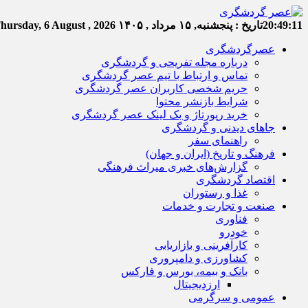
20:49:12
تاریخ :
پنجشنبه, ۱۵ مرداد , ۱۴۰۵
hursday, 6 August , 2026
عصرگردشگری
درباره مجله تفریحی و گردشگری
تماس و ارتباط با تیم عصر گردشگری
حریم شخصی کاربران عصر گردشگری
شرایط بازنشر محتوا
خرید رپورتاژ و بک لینک عصر گردشگری
جاهای دیدنی و گردشگری
راهنمای سفر
فرهنگ و تاریخ (ایران و جهان)
گزارش‌های خبری میراث فرهنگی
اقتصاد گردشگری
غذا و رستوران
صنعت و تجارت و خدمات
فناوری
خودرو
کارآفرینی و بازاریابی
کشاورزی و دامپروری
بانک و بیمه، بورس و فارکس
ارزدیجیتال
عمومی و سرگرمی