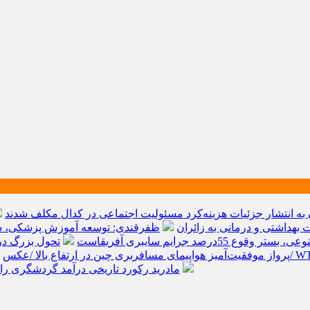
به انتشار جزئیات هزینه‌کرد مسئولیت اجتماعی در کدال مکلف شدند
ظفرقندی: توسعه آموزش پزشکی، سر
قوع 55درصد جرایم سایبری آفریقاست
تحول بزرگ در آیفون ۱۸ پرو/ سه قابلیت رویایی که ب
پرواز موفقیت‌آمیز هواپیمای مسافربری چین در ارتفاع بالا /عکس
مادرید رکورد تاریخی درآمد گردشگری را شکست/ هزینه