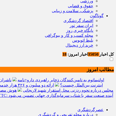
ورزشی
حقوق و قضایی
پزشکی، سلامت و زیبایی
گوناگون
اقتصاد گردشگری
ایران سفر تور
پایگاه خبری روز
مجله کسب و کار و بیوگرافی
بلیط اتوبوس
خرید ارز دیجیتال
کل اخبار
35050
اخبار امروز:
18
مطالب امروز
اولتیماتوم به تامین‌کنندگان ذخایر راهبردی دارو+نامه
ناشران 
اینترنت بین‌الملل چیست؟
ارائه دو میلیون و ۴۲۶ هزار خدمت بهداشتی و درمانی به زائران
مجلس درباره نحوه ردزنی محل استقرار شهید لاریجانی
هوش مصنوعی، بستر و
سرمایه‌گذاری جهانی در گردشگری از مرز یک تریلیون دلار گذشت/ WTTC: آینده صنعت سفر با شتاب سرمایه‌گذاری جهانی تضمین می‌شود
عصرگردشگری
درباره مجله تفریحی و گردشگری