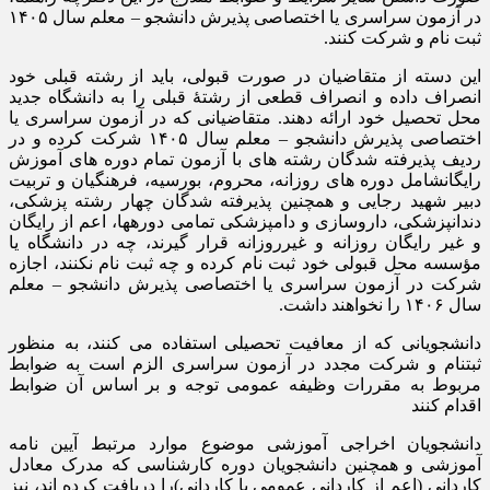
در آزمون سراسری یا اختصاصی پذیرش دانشجو – معلم سال ۱۴۰۵
ثبت نام و شرکت کنند.
این دسته از متقاضیان در صورت قبولی، باید از رشته قبلی خود
انصراف داده و انصراف قطعی از رشتۀ قبلی را به دانشگاه جدید
محل تحصیل خود ارائه دهند. متقاضیانی که در آزمون سراسری یا
اختصاصی پذیرش دانشجو – معلم سال ۱۴۰۵ شرکت کرده و در
ردیف پذیرفته شدگان رشته های با آزمون تمام دوره های آموزش
رایگانشامل دوره های روزانه، محروم، بورسیه، فرهنگیان و تربیت
دبیر شهید رجایی و همچنین پذیرفته شدگان چهار رشته پزشکی،
دندانپزشکی، داروسازی و دامپزشکی تمامی دورهها، اعم از رایگان
و غیر رایگان روزانه و غیرروزانه قرار گیرند، چه در دانشگاه یا
مؤسسه محل قبولی خود ثبت نام کرده و چه ثبت نام نکنند، اجازه
شرکت در آزمون سراسری یا اختصاصی پذیرش دانشجو – معلم
سال ۱۴۰۶ را نخواهند داشت.
دانشجویانی که از معافیت تحصیلی استفاده می کنند، به منظور
ثبتنام و شرکت مجدد در آزمون سراسری الزم است به ضوابط
مربوط به مقررات وظیفه عمومی توجه و بر اساس آن ضوابط
اقدام کنند
دانشجویان اخراجی آموزشی موضوع موارد مرتبط آیین نامه
آموزشی و همچنین دانشجویان دوره کارشناسی که مدرک معادل
کاردانی (اعم از کاردانی عمومی یا کاردانی)را دریافت کرده اند، نیز