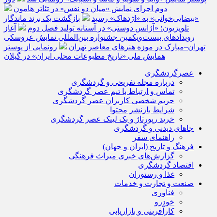
دوم اجرای نمایش «میان دو نفس» در تئاتر هامون
«بیضایی‌خوانی» به «اژدهاک» رسید
بازگشت یک برند ماندگار
تلویزیون؛ «آژانس دوستی» در آستانه تولید فصل دوم
آغاز
رویدادهای بیست‌ویکمین جشنواره بین‌المللی نمایش عروسکی
تهران–مبارک در موزه هنرهای معاصر تهران
رونمایی از پوستر
همایش ملی «تاریخ مطبوعات محلی ایران» در گیلان
عصرگردشگری
درباره مجله تفریحی و گردشگری
تماس و ارتباط با تیم عصر گردشگری
حریم شخصی کاربران عصر گردشگری
شرایط بازنشر محتوا
خرید رپورتاژ و بک لینک عصر گردشگری
جاهای دیدنی و گردشگری
راهنمای سفر
فرهنگ و تاریخ (ایران و جهان)
گزارش‌های خبری میراث فرهنگی
اقتصاد گردشگری
غذا و رستوران
صنعت و تجارت و خدمات
فناوری
خودرو
کارآفرینی و بازاریابی