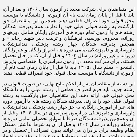
این متقاضیان برای شرکت مجدد در آزمون سال ۱۴۰۶ و بعد از آن،
باید تا قبل از پایان زمان ثبت نام آن آزمون، از دانشگاه یا مؤسسه
محل قبولی خود انصراف قطعی دهند. همچنین این متقاضیان حق
بازگشت به رشته قبولی قبلی خود را ندارند. همۀ پذیرفته شدگان
رشته های با آزمون تمام دوره های آموزش رایگان شامل دورههای
روزانه، محروم، بورسیه، فرهنگیان و تربیت دبیر شهید رجایی« و
همچنین پذیرفته شدگان چهار رشته پزشکی، دندانپزشکی،
داروسازی و دامپزشکی تمامی دوره ها، اعم از رایگان و غیر رایگان
(روزانه و غیرروزانه) در سال ۱۴۰۳ و قبل از آن، که در حال تحصیل
هستند، برای شرکت مجدد در آزمون سراسری یا اختصاصی پذیرش
دانشجو – معلم سال ،۱۴۰۵ باید تا قبل از پایان زمان ثبت نام آن
آزمون، از دانشگاه یا مؤسسه محل قبولی خود انصراف قطعی دهند.
این دسته از متقاضیان پس از اعلام نتایج نهایی، در صورت قبولی در
رشته جدید، باید فرم انصراف قطعی از رشته قبلی را به دانشگاه
محل قبولی خود ارائه دهند. این متقاضیان حق بازگشت به رشته
قبولی قبلی خود را ندارند. پذیرفته شدگان رشته های با آزمون دوره
های غیر از آموزش رایگان، به جز چهار رشته پزشکی، دندانپزشکی،
داروسازی و دامپزشکی در آزمون سراسری در سال ۱۴۰۴ و قبل از
آن و همچنین پذیرفته شدگان صرفاً با سوابق تحصیلی تمامی دوره ها
ازجمله روزانه در سال ۱۴۰۴ و قبل از آن به شرط نداشتن مشکل
نظام وظیفه برای برادران می توانند بدون انصراف از تحصیل و در
صورت داشتن سایر شرایط و ضوابط مندرج در این دفترچه راهنما،