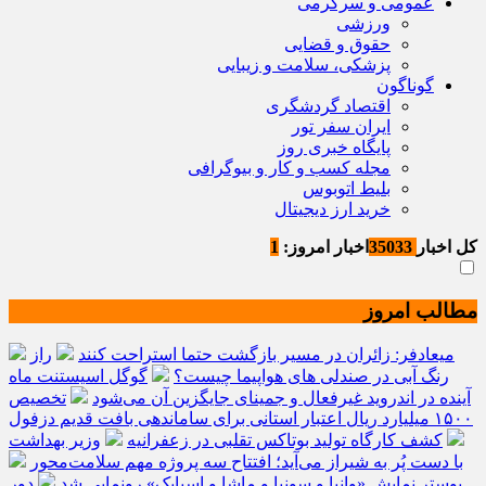
عمومی و سرگرمی
ورزشی
حقوق و قضایی
پزشکی، سلامت و زیبایی
گوناگون
اقتصاد گردشگری
ایران سفر تور
پایگاه خبری روز
مجله کسب و کار و بیوگرافی
بلیط اتوبوس
خرید ارز دیجیتال
کل اخبار
35033
اخبار امروز:
1
مطالب امروز
میعادفر: زائران در مسیر بازگشت حتما استراحت کنند
راز
رنگ آبی در صندلی های هواپیما چیست؟
گوگل اسیستنت ماه
آینده در اندروید غیرفعال و جمینای جایگزین آن می‌شود
تخصیص
۱۵۰۰ میلیارد ریال اعتبار استانی برای ساماندهی بافت قدیم دزفول
کشف کارگاه تولید بوتاکس تقلبی در زعفرانیه
وزیر بهداشت
با دست پُر به شیراز می‌آید؛ افتتاح سه پروژه مهم سلامت‌محور
پوستر نمایش «وانیا و سونیا و ماشا و اسپایک» رونمایی شد
دور