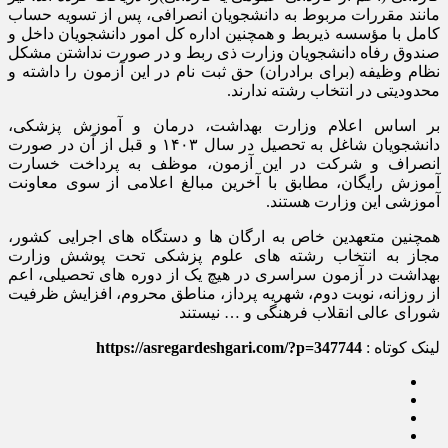
مانند مقررات مربوط به دانشجویان انصرافی، پس از تسویه حساب
کامل با مؤسسه ذیربط و همچنین اداره کل امور دانشجویان داخل و
صندوق رفاه دانشجویان وزارت ذی ربط و در صورت نداشتن مشکل
نظام وظیفه (برای برادران) حق ثبت نام در این آزمون را داشته و
محدودیتی در انتخاب رشته ندارند.
بر اساس اعلام وزارت بهداشت، درمان و آموزش پزشکی،
دانشجویان شاغل به تحصیل در سال ۱۴۰۳ و قبل از آن در صورت
انصراف و شرکت در این آزمون، موظف به پرداخت خسارت
آموزش رایگان، مطابق با آخرین مبالغ اعلامی از سوی معاونت
آموزشی این وزارت هستند.
همچنین متعهدین خاص به ارگان ها و دستگاه های اجرایی کشور،
مجاز به انتخاب رشته های علوم پزشکی تحت پوشش وزارت
بهداشت در آزمون سراسری در هیچ یک از دوره های تحصیلی، اعم
از روزانه، نوبت دوم، شهریه پرداز، مناطق محروم، افزایش ظرفیت
شورای عالی انقلاب فرهنگی و … نیستند
لینک کوتاه :
https://asregardeshgari.com/?p=347744