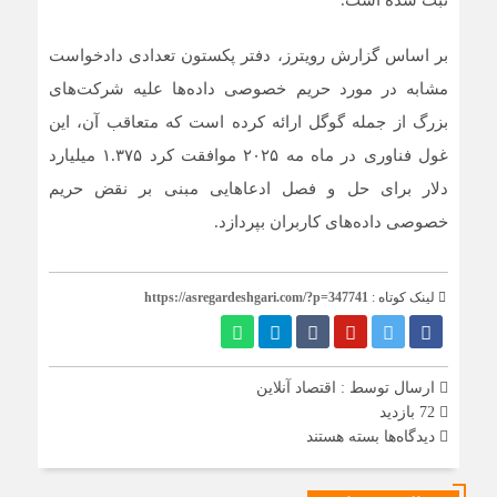
بر اساس گزارش رویترز، دفتر پکستون تعدادی دادخواست
مشابه در مورد حریم خصوصی داده‌ها علیه شرکت‌های
بزرگ از جمله گوگل ارائه کرده است که متعاقب آن، این
غول فناوری در ماه مه ۲۰۲۵ موافقت کرد ۱.۳۷۵ میلیارد
دلار برای حل و فصل ادعا‌هایی مبنی بر نقض حریم
خصوصی داده‌های کاربران بپردازد.
لینک کوتاه :
https://asregardeshgari.com/?p=347741
ارسال توسط :
اقتصاد آنلاین
72 بازدید
برای
دیدگاه‌ها
بسته هستند
شکایت
بزرگ
تگزاس