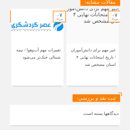
مقالات مشابه:
از
متا/
آیا
۰۷
۰۷
۰۷
واتس‌اپ
مرداد
مرداد
مرداد
امن
نیست؟
خبر مهم برای دانش‌آموزان
تغییرات مهم آب‌وهوا / نیمه
رایز
/ تاریخ امتحانات نهایی ۴
شمالی خنک‌تر می‌شود
مسئ
استان مشخص شد
اتحا
راه
منط
ثبت نقد و بررسی:
دیدگاهها بسته است.