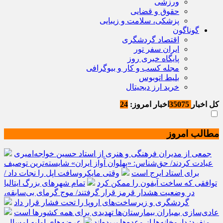
ورزشی
حقوق و قضایی
پزشکی، سلامت و زیبایی
گوناگون
اقتصاد گردشگری
ایران سفر تور
پایگاه خبری روز
مجله کسب و کار و بیوگرافی
بلیط اتوبوس
خرید ارز دیجیتال
کل اخبار
35075
اخبار امروز:
24
مطالب امروز
جمعی از مدیران فرهنگی و هنری از استاد حسین خواجه‌امیری
عیادت کردند/ حق‌شناس: «پهلوان آواز ایران» شایسته‌ترین توصیف
برای استاد ایرج است
وقتی مایکروسافت اپل را نجات داد /
توافقی که ساخت آیفون را ممکن کرد
تمام شهرهای بزرگ ایتالیا
در وضعیت هشدار قرمز قرار گرفتند/ موج گرمای بی‌سابقه،
گردشگری و زیرساخت‌های اروپا را تحت فشار قرار داد
عادی‌سازی بمباران بیمارستان‌ها تهدیدی برای همه کشورها است
منفرد: داروخانه‌ها از وعده‌ها بریده‌اند
عرضه‌های اولیه امسال،