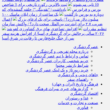
10 تایی می‌شوند
ثبت بالاترین رکورد تاریخی برای 3 شاخص
بورس و فرابورس
یادداشت | “نقدینگی”؛ حلقه گمشده‌ای که
دوباره به بورس بازگشت
یک ساعت از زمان ایلان ماسک ۱۰۰
میلیون دلار می‌ارزد؟ / پاسخی برای یک ادعای بزرگ
اعمال
ضریب ۲.۷ برای اینترنت بین‌الملل صحت دارد؟ / واکنش سازمان
تنظیم مقررات
افزایش تصاعدی بهای برق کشاورزی لغو شد
۲۰۲۶ سالی پرچالش برای گردشگری آسیا/ از افزایش هزینه سفر
پس از جنگ خلیج‌فارس تا رقابت در شرق آسیا
عصرگردشگری
درباره مجله تفریحی و گردشگری
تماس و ارتباط با تیم عصر گردشگری
حریم شخصی کاربران عصر گردشگری
شرایط بازنشر محتوا
خرید رپورتاژ و بک لینک عصر گردشگری
جاهای دیدنی و گردشگری
راهنمای سفر
فرهنگ و تاریخ (ایران و جهان)
گزارش‌های خبری میراث فرهنگی
اقتصاد گردشگری
غذا و رستوران
صنعت و تجارت و خدمات
فناوری